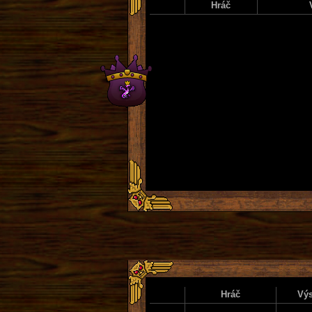
Hráč
Hráč
Výs