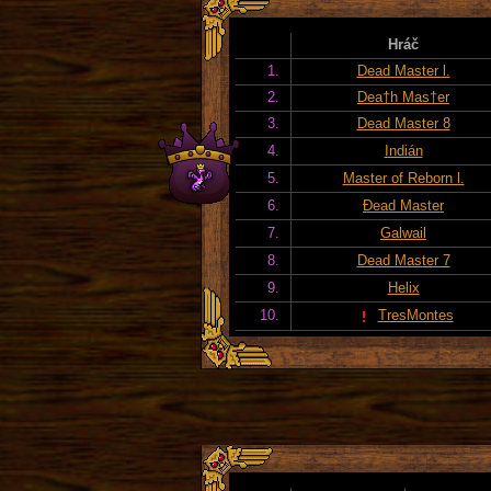
Hráč
1.
Dead Master l.
2.
Dea†h Mas†er
3.
Dead Master 8
4.
Indián
5.
Master of Reborn l.
6.
Đead Master
7.
Galwail
8.
Dead Master 7
9.
Helix
10.
TresMontes