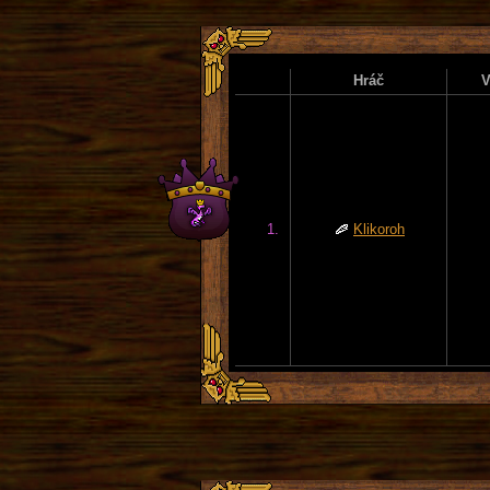
Hráč
V
1.
Klikoroh