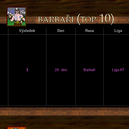
Výsledek
Den
Rasa
Liga
1
24. den
Barbaři
Liga AT