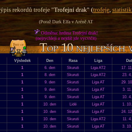
ýpis rekordů trofeje "
Trofejní drak" (
trofeje
,
statistik
(Poraž Dark Elfa v Aréně AT
Odměna: hrdina Trofejní drak!
(nejrychleji a nejdál jde vycvičit)
)
Výsledek
Den
Rasa
Liga
Da
1
6. den
Skuruti
Liga AT2
17. 11
1
8. den
Skuruti
Liga AT2
23. 4
1
9. den
Skuruti
Liga AT
29. 10
1
9. den
Skuruti
Liga AT
3. 11
1
9. den
Skuruti
Liga AT
10. 4
1
10. den
Lidé
Liga AT
1. 10
1
10. den
Skuruti
Liga AT
24. 12
1
10. den
Skuruti
Liga AT2
11. 4
1
10. den
Skuruti
Liga AT
3. 10