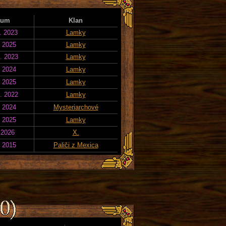
tum
Klan
. 2023
Lamky
. 2025
Lamky
. 2023
Lamky
. 2024
Lamky
. 2025
Lamky
. 2022
Lamky
. 2024
Mysteriarchové
. 2025
Lamky
 2026
X.
. 2015
Paliči z Mexica