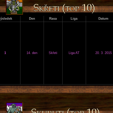
ýsledek
Den
Rasa
Liga
Datum
1
14. den
Skřeti
Liga AT
20. 3. 2015