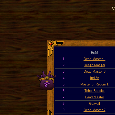
V
Hráč
1.
Dead Master l.
2.
Dea†h Mas†er
3.
Dead Master 8
4.
Indián
5.
Master of Reborn l.
6.
Tehol Beddict
7.
Đead Master
8.
Galwail
9.
Dead Master 7