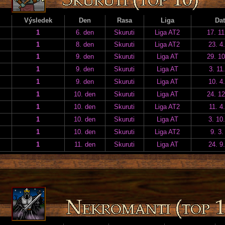
Výsledek
Den
Rasa
Liga
Da
1
6. den
Skuruti
Liga AT2
17. 11
1
8. den
Skuruti
Liga AT2
23. 4
1
9. den
Skuruti
Liga AT
29. 10
1
9. den
Skuruti
Liga AT
3. 11
1
9. den
Skuruti
Liga AT
10. 4
1
10. den
Skuruti
Liga AT
24. 12
1
10. den
Skuruti
Liga AT2
11. 4
1
10. den
Skuruti
Liga AT
3. 10
1
10. den
Skuruti
Liga AT2
9. 3.
1
11. den
Skuruti
Liga AT
24. 9