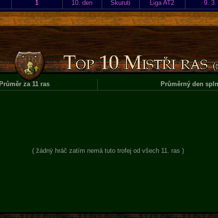
1
10. den
Skuruti
Liga AT2
9. 3.
Průměr za 11 ras
Průměrný den spln
( žádný hráč zatím nemá tuto trofej od všech 11. ras )