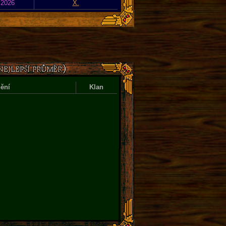
 2026
X.
ění
Klan