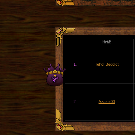
Hráč
1.
Tehol Beddict
2.
Azazel00