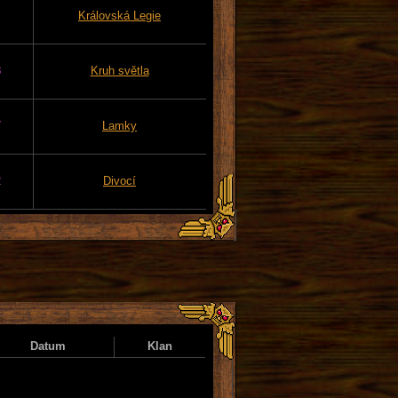
Královská Legie
8
Kruh světla
7
Lamky
2
Divocí
Datum
Klan