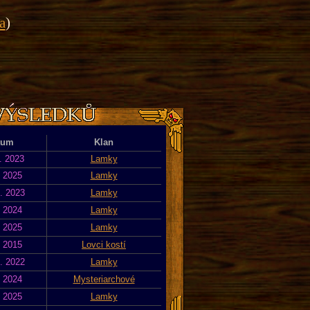
a
)
tum
Klan
. 2023
Lamky
. 2025
Lamky
. 2023
Lamky
. 2024
Lamky
. 2025
Lamky
. 2015
Lovci kostí
. 2022
Lamky
. 2024
Mysteriarchové
. 2025
Lamky