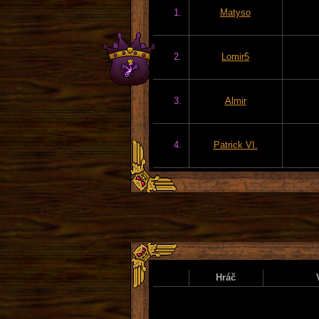
1.
Matyso
2.
Lomir5
3.
Almir
4.
Patrick VI.
Hráč