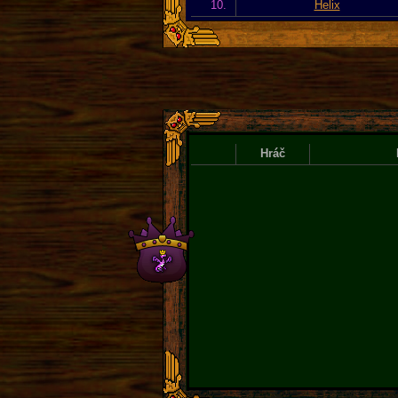
10.
Helix
Hráč