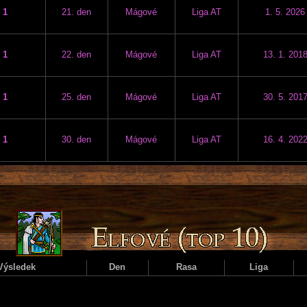
1
21. den
Mágové
Liga AT
1. 5. 2026
1
22. den
Mágové
Liga AT
13. 1. 201
1
25. den
Mágové
Liga AT
30. 5. 201
1
30. den
Mágové
Liga AT
16. 4. 202
Výsledek
Den
Rasa
Liga