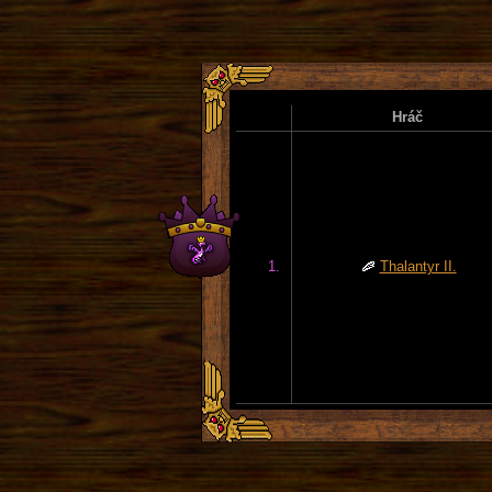
Hráč
1.
Thalantyr II.