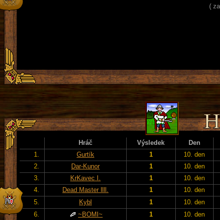
( z
Hráč
Výsledek
Den
1.
Gurtík
1
10. den
2.
Dar-Kunor
1
10. den
3.
KrKavec I.
1
10. den
4.
Dead Master llll.
1
10. den
5.
Kybl
1
10. den
6.
~BOMI~
1
10. den