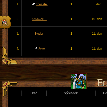
1.
chesstik
1
3. den
2.
KrKavec I.
1
10. den
3.
Hodor
1
11. den
Jean
4.
1
11. den
Hráč
Výsledek
D