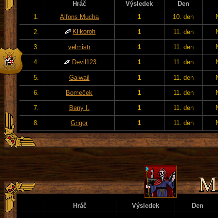
Hráč
Výsledek
Den
1.
Alfons Mucha
1
10. den
Klikoroh
2.
1
11. den
3.
velmistr
1
11. den
4.
Devil123
1
11. den
5.
Galwail
1
11. den
6.
Bomeček
1
11. den
7.
Beny I.
1
11. den
8.
Grigor
1
11. den
Hráč
Výsledek
Den