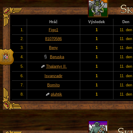
Hráč
Výsledek
Den
1.
Figo1
1
11. den
2.
81070586
1
11. den
3.
Beny
1
11. den
4.
Beruska
1
11. den
5.
Thalantyr II.
1
11. den
6.
Isvanzadir
1
11. den
7.
Bomíto
1
11. den
8.
pluhtik
1
11. den