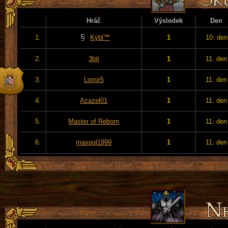
Hráč
Výsledek
Den
1.
Kýbl™
1
10. den
2.
3bit
1
11. den
3.
Lomir5
1
11. den
4.
Azazel01
1
11. den
5.
Master of Reborn
1
11. den
6.
maxpol1999
1
11. den