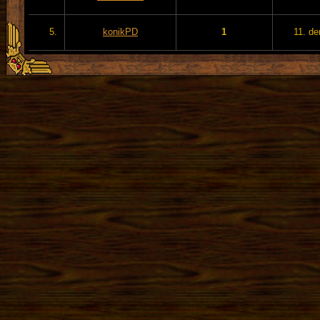
5.
konikPD
1
11. de