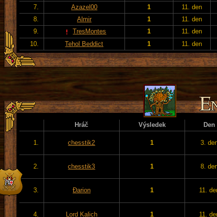
7.
Azazel00
1
11. den
8.
Almir
1
11. den
9.
TresMontes
1
11. den
10.
Tehol Beddict
1
11. den
Hráč
Výsledek
Den
1.
chesstik2
1
3. de
2.
chesstik3
1
8. de
3.
Đarion
1
11. de
4.
Lord Kalich
1
11. de