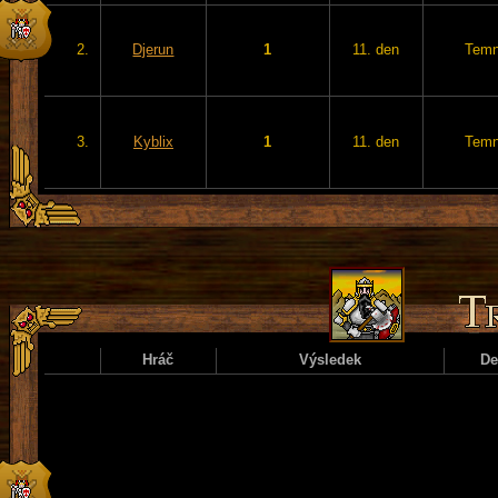
2.
Djerun
1
11. den
Temn
3.
Kyblix
1
11. den
Temn
Hráč
Výsledek
D