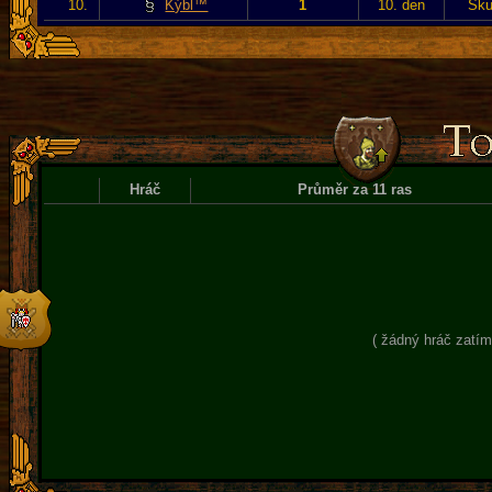
10.
Kýbl™
1
10. den
Sku
Hráč
Průměr za 11 ras
( žádný hráč zatím