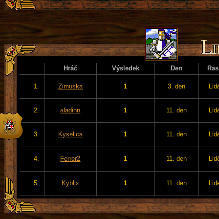
Hráč
Výsledek
Den
Ras
1.
Zimuska
1
3. den
Lid
2.
aladinn
1
11. den
Lid
3.
Kyselica
1
11. den
Lid
4.
Ferrer2
1
11. den
Lid
5.
Kyblix
1
11. den
Lid