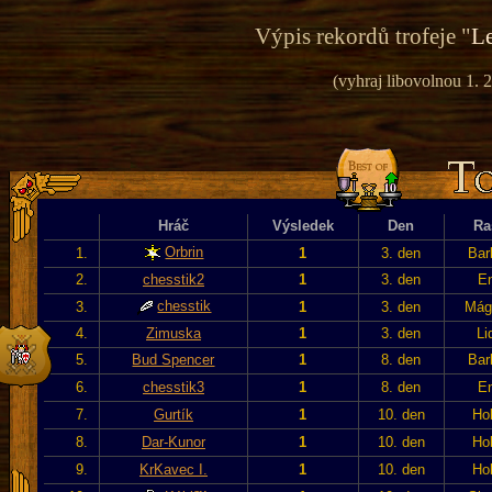
Výpis rekordů trofeje "
Le
(vyhraj libovolnou 1. 2
Hráč
Výsledek
Den
Ra
Orbrin
1.
1
3. den
Bar
2.
chesstik2
1
3. den
En
chesstik
3.
1
3. den
Mág
4.
Zimuska
1
3. den
Li
5.
Bud Spencer
1
8. den
Bar
6.
chesstik3
1
8. den
En
7.
Gurtík
1
10. den
Hob
8.
Dar-Kunor
1
10. den
Hob
9.
KrKavec I.
1
10. den
Hob