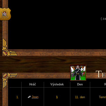
( z
Hráč
Výsledek
Den
Jean
1.
1
11. den
Temn