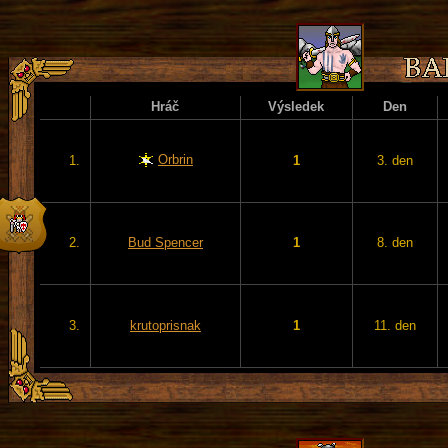
Hráč
Výsledek
Den
Orbrin
1.
1
3. den
2.
Bud Spencer
1
8. den
3.
krutoprisnak
1
11. den