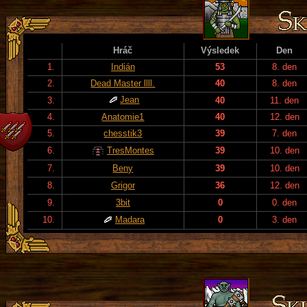
Hráč
Výsledek
Den
1.
Indián
53
8. den
2.
Dead Master llll.
40
8. den
Jean
3.
40
11. den
4.
Anatomie1
40
12. den
5.
chesstik3
39
7. den
6.
TresMontes
39
10. den
7.
Beny
39
10. den
8.
Grigor
36
12. den
9.
3bit
0
0. den
10.
Madara
0
3. den