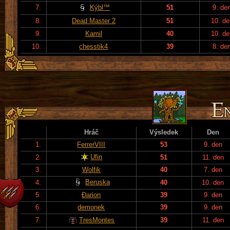
7.
Kýbl™
51
9. de
8.
Dead Master 2
51
10. de
9.
Kamil
40
10. de
10.
chesstik4
39
8. de
Hráč
Výsledek
Den
1.
FerrerVIII
53
9. den
Ufin
2.
51
11. den
3.
Wolfik
40
7. den
Beruska
4.
40
10. den
5.
Đarion
39
9. den
6.
demonek
39
9. den
7.
TresMontes
39
11. den