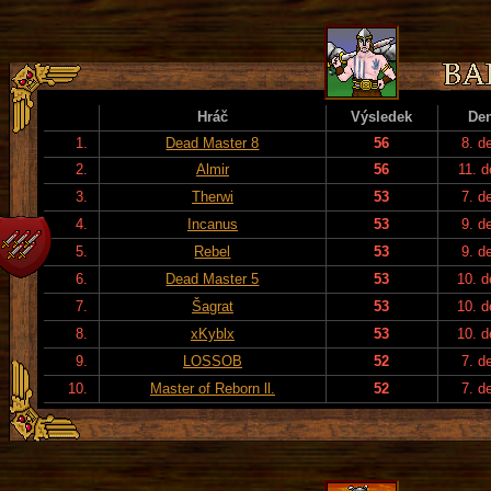
Hráč
Výsledek
De
1.
Dead Master 8
56
8. d
2.
Almir
56
11. d
3.
Therwi
53
7. d
4.
Incanus
53
9. d
5.
Rebel
53
9. d
6.
Dead Master 5
53
10. 
7.
Šagrat
53
10. 
8.
xKyblx
53
10. 
9.
LOSSOB
52
7. d
10.
Master of Reborn ll.
52
7. d