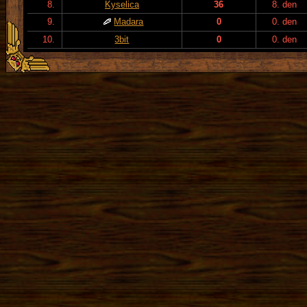
8.
Kyselica
36
8. den
9.
Madara
0
0. den
10.
3bit
0
0. den