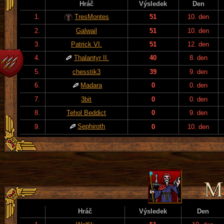
Hráč
Výsledek
Den
1.
TresMontes
51
10. den
2.
Galwail
51
10. den
3.
Patrick VI.
51
12. den
4.
Thalantyr II.
40
8. den
5.
chesstik3
39
9. den
6.
Madara
0
0. den
7.
3bit
0
0. den
8.
Tehol Beddict
0
9. den
Sephiroth
9.
0
10. den
Hráč
Výsledek
Den