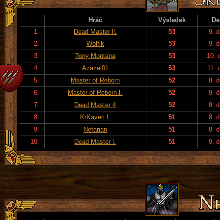
Hráč
Výsledek
De
1.
Dead Master ll.
53
9. 
2.
Wolfik
53
9. 
3.
Tony Montana
53
10. 
4.
Azazel01
53
11. 
5.
Master of Reborn
52
8. 
6.
Master of Reborn l.
52
9. 
7.
Dead Master 4
52
9. 
8.
KrKavec I.
51
8. 
9.
Nefarian
51
8. 
10.
Dead Master l.
51
9. 