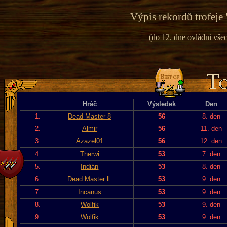
Výpis rekordů trofeje 
(do 12. dne ovládni vše
Hráč
Výsledek
Den
1.
Dead Master 8
56
8. den
2.
Almir
56
11. den
3.
Azazel01
56
12. den
4.
Therwi
53
7. den
5.
Indián
53
8. den
6.
Dead Master ll.
53
9. den
7.
Incanus
53
9. den
8.
Wolfik
53
9. den
9.
Wolfik
53
9. den