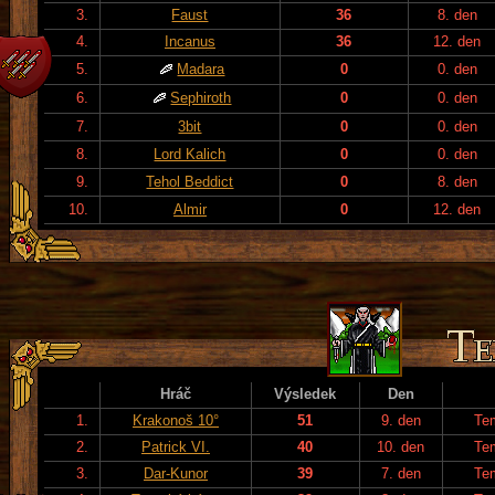
3.
Faust
36
8. den
4.
Incanus
36
12. den
5.
Madara
0
0. den
6.
Sephiroth
0
0. den
7.
3bit
0
0. den
8.
Lord Kalich
0
0. den
9.
Tehol Beddict
0
8. den
10.
Almir
0
12. den
Hráč
Výsledek
Den
1.
Krakonoš 10°
51
9. den
Te
2.
Patrick VI.
40
10. den
Te
3.
Dar-Kunor
39
7. den
Te