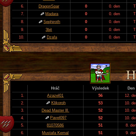
6.
DragonSpar
0
0. den
T
7.
Madara
0
0. den
T
8.
Sephiroth
0
0. den
T
9.
3bit
0
0. den
T
10.
Dzafa
0
0. den
T
Hráč
Výsledek
Den
1.
Azazel01
56
12. de
Klikoroh
2.
53
10. de
3.
Dead Master lll.
52
10. de
Pavel097
4.
52
10. de
5.
81070586
51
8. de
6.
Mustafa Kemal
51
9. de