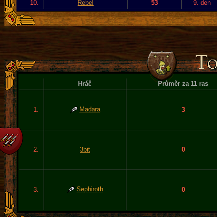
10.
Rebel
53
9. den
Hráč
Průměr za 11 ras
Madara
1.
3
2.
3bit
0
Sephiroth
3.
0