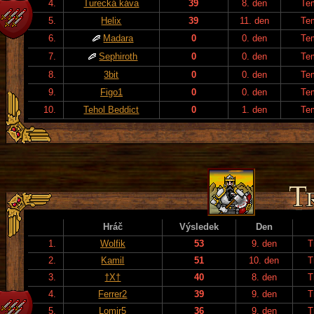
4.
Turecká káva
39
8. den
Te
5.
Helix
39
11. den
Te
6.
Madara
0
0. den
Te
7.
Sephiroth
0
0. den
Te
8.
3bit
0
0. den
Te
9.
Figo1
0
0. den
Te
10.
Tehol Beddict
0
1. den
Te
Hráč
Výsledek
Den
1.
Wolfik
53
9. den
T
2.
Kamil
51
10. den
T
3.
†X†
40
8. den
T
4.
Ferrer2
39
9. den
T
5.
Lomir5
36
9. den
T