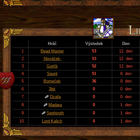
Hráč
Výsledek
Den
1.
Đead Master
53
12. den
2.
-Nováček-
53
12. den
3.
Gurtík
52
12. den
4.
Spunt
51
8. den
5.
Bomeček
36
9. den
6.
3bit
0
0. den
7.
Dzafa
0
0. den
8.
Madara
0
1. den
9.
Sephiroth
0
1. den
10.
Lord Kalich
0
1. den