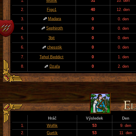
1.
Wolfik
51
10. den
2.
Figo1
40
12. den
Madara
3.
0
0. den
Sephiroth
4.
0
0. den
5.
3bit
0
0. den
6.
chesstik
0
0. den
7.
Tehol Beddict
0
1. den
8.
Dzafa
0
2. den
Hráč
Výsledek
Den
1.
Wolfik
53
9. den
2.
Gurtík
53
11. den