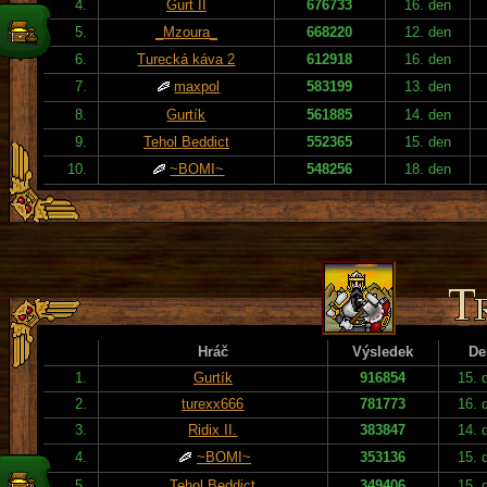
4.
Gurt II
676733
16. den
5.
_Mzoura_
668220
12. den
6.
Turecká káva 2
612918
16. den
7.
maxpol
583199
13. den
8.
Gurtík
561885
14. den
9.
Tehol Beddict
552365
15. den
10.
~BOMI~
548256
18. den
Hráč
Výsledek
De
1.
Gurtík
916854
15. 
2.
turexx666
781773
16. 
3.
Ridix II.
383847
14. 
4.
~BOMI~
353136
15. 
5.
Tehol Beddict
349406
15. 