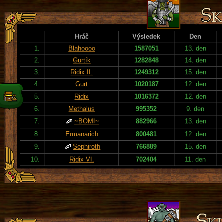
Hráč
Výsledek
Den
1.
Blahoooo
1587051
13. den
2.
Gurtík
1282848
14. den
3.
Ridix II.
1249312
15. den
4.
Gurt
1020187
12. den
5.
Ridix
1016372
12. den
6.
Methalus
995352
9. den
7.
~BOMI~
882966
13. den
8.
Ermanarich
800481
12. den
9.
Sephiroth
766889
15. den
10.
Ridix VI.
702404
11. den