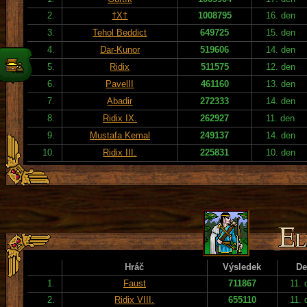
2.
†X†
1008795
16. den
3.
Tehol Beddict
649725
15. den
4.
Dar-Kunor
519606
14. den
5.
Ridix
511575
12. den
6.
PavelII
461160
13. den
7.
Abadir
272333
14. den
8.
Ridix IX.
262927
11. den
9.
Mustafa Kemal
249137
14. den
10.
Ridix III.
225831
10. den
Hráč
Výsledek
De
1.
Faust
711867
11. 
2.
Ridix VIII.
655110
11. 