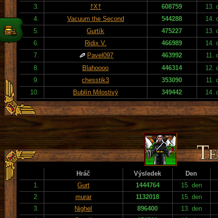
3.
†X†
608759
13. 
4.
Vacuum the Second
544288
14. 
5.
Gurtík
475227
13. 
6.
Ridix V.
466989
14. 
7.
Pavel097
463992
11. 
8.
Blahoooo
446314
12. 
9.
chesstik3
353090
11. 
10.
Bublín Milostivý
349442
14. 
Hráč
Výsledek
Den
1.
Gurt
1444764
15. den
2.
murar
1132018
15. den
3.
Nighel
896400
13. den