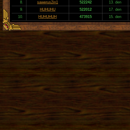
8.
sawerus2in1
522242
13. den
9.
HUHUHU
522012
17. den
10.
HUHUHUH
473915
15. den