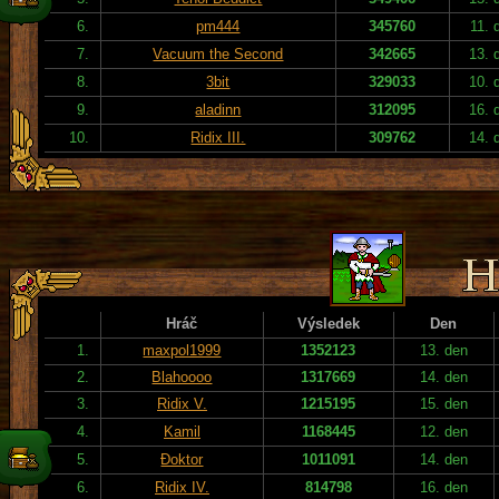
6.
pm444
345760
11. 
7.
Vacuum the Second
342665
13. 
8.
3bit
329033
10. 
9.
aladinn
312095
16. 
10.
Ridix III.
309762
14. 
Hráč
Výsledek
Den
1.
maxpol1999
1352123
13. den
2.
Blahoooo
1317669
14. den
3.
Ridix V.
1215195
15. den
4.
Kamil
1168445
12. den
5.
Đoktor
1011091
14. den
6.
Ridix IV.
814798
16. den