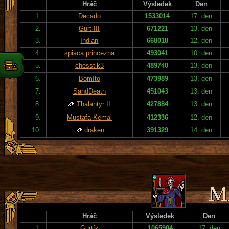
Hráč
Výsledek
Den
1.
Decado
1533014
17. den
2.
Gurt III
671221
13. den
3.
Indian
668018
12. den
4.
spiaca princezna
493041
10. den
5.
chesstik3
489740
13. den
6.
Bomíto
473989
13. den
7.
SandDeath
451043
13. den
8.
Thalantyr II.
427884
13. den
9.
Mustafa Kemal
412336
12. den
10.
draken
391329
14. den
Hráč
Výsledek
Den
1.
Gurtík
1065904
17. den