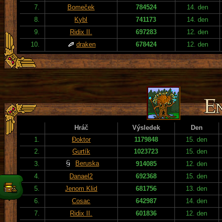
7.
Bomeček
784524
14. den
8.
Kybl
741173
14. den
9.
Ridix II.
697283
12. den
10.
draken
678424
12. den
Hráč
Výsledek
Den
1.
Đoktor
1179848
15. den
2.
Gurtík
1023723
15. den
Beruska
3.
914085
12. den
4.
Danael2
692368
15. den
5.
Jenom Klid
681756
13. den
6.
Cosac
642987
14. den
7.
Ridix II.
601836
12. den