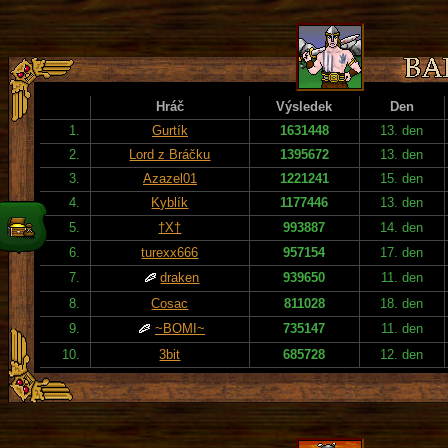
Hráč
Výsledek
Den
1.
Gurtík
1631448
13. den
2.
Lord z Bráčku
1395672
13. den
3.
Azazel01
1221241
15. den
4.
Kyblík
1177446
13. den
5.
†X†
993887
14. den
6.
turexx666
957154
17. den
7.
draken
939650
11. den
8.
Cosac
811028
18. den
9.
~BOMI~
735147
11. den
10.
3bit
685728
12. den