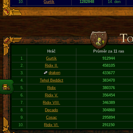
10.
Gurtík
1282848
14. den
Hráč
Průměr za 11 ras
1.
Gurtík
912944
2.
Ridix II.
458105
draken
3.
433677
4.
Tehol Beddict
383470
5.
Ridix
380376
6.
Ridix V.
356454
7.
Ridix VIII.
346389
8.
Decado
304860
9.
Cosac
295894
10.
Ridix VI.
291150