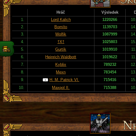
Hráč
Výsledek
1.
Lord Kalich
1220266
10
2.
Bomíto
1139703
14
3.
Wolfik
1087999
14
4.
†X†
1025803
15
5.
Gurtík
1019910
11
6.
Heinrich Waldbott
1019622
11
7.
Kyblix
789232
12
8.
Mexn
783454
13
9.
H. M. Patrick VI.
715416
15
10.
Maxpol II.
715388
10