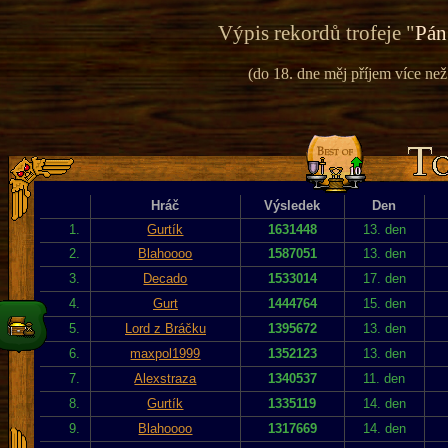
Výpis rekordů trofeje "
Pán
(do 18. dne měj příjem více než
Hráč
Výsledek
Den
1.
Gurtík
1631448
13. den
2.
Blahoooo
1587051
13. den
3.
Decado
1533014
17. den
4.
Gurt
1444764
15. den
5.
Lord z Bráčku
1395672
13. den
6.
maxpol1999
1352123
13. den
7.
Alexstraza
1340537
11. den
8.
Gurtík
1335119
14. den
9.
Blahoooo
1317669
14. den