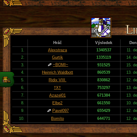
Hráč
Výsledek
Den
1.
Alexstraza
1340537
11. d
2.
Gurtík
1335119
14. d
~BOMI~
3.
931525
15. d
4.
Heinrich Waldbott
860539
13. d
5.
Ridix VIII.
830862
12. d
6.
†X†
753297
13. d
7.
Azazel01
671384
13. d
8.
Elbe2
661550
10. d
9.
Pavel097
655429
12. d
10.
Bomíto
644771
12. d