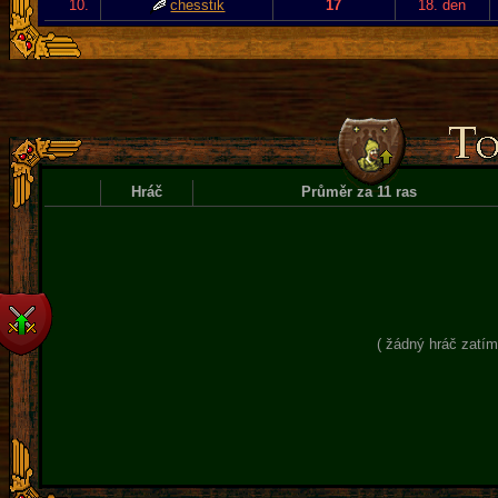
10.
chesstik
17
18. den
Hráč
Průměr za 11 ras
( žádný hráč zatím