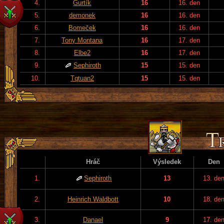
4.
Gurtík
16
16. den
5.
demonek
16
16. den
6.
Bomeček
16
16. den
7.
Tony Montana
16
17. den
8.
Elbe2
16
17. den
9.
Sephiroth
15
15. den
10.
Tqtuan2
15
15. den
Hráč
Výsledek
Den
1.
Sephiroth
13
13. de
2.
Heinrich Waldbott
10
18. de
3.
Danael
9
17. de