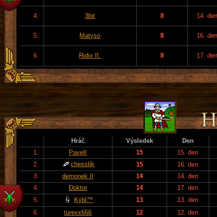
4.
3bit
8
14. de
5.
Matyso
8
16. de
6.
Ridix II.
8
17. de
Hráč
Výsledek
Den
1.
PavelI
15
15. den
chesstik
2.
15
16. den
3.
demonek II
14
14. den
4.
Đoktor
14
17. den
5.
Kýbl™
13
13. den
6.
turexx666
12
12. den