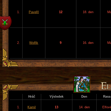
1.
PavelII
12
18. den
M
2.
Wolfik
9
16. den
M
Hráč
Výsledek
Den
Rasa
1.
Kamil
13
14. den
Elfov