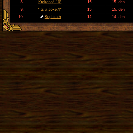
8.
Krakonoš 10°
15
15. den
9.
*Its a Joke?!*
15
15. den
10.
Sephiroth
14
14. den