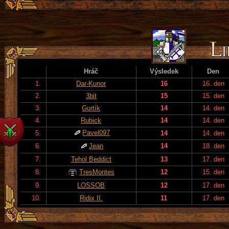
Hráč
Výsledek
Den
1.
Dar-Kunor
16
16. den
2.
3bit
15
15. den
3.
Gurtík
14
14. den
4.
Rubick
14
14. den
Pavel097
5.
14
14. den
6.
Jean
14
18. den
7.
Tehol Beddict
13
17. den
8.
TresMontes
12
15. den
9.
LOSSOB
12
17. den
10.
Ridix II.
11
17. den