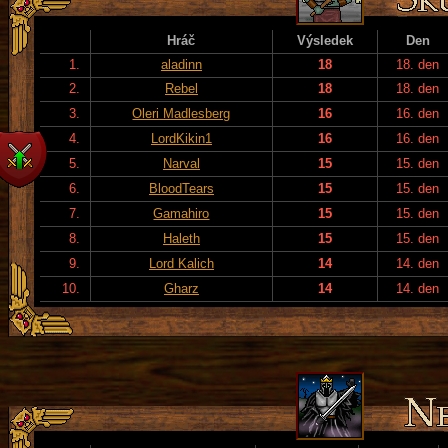
Hráč
Výsledek
Den
1.
aladinn
18
18. den
2.
Rebel
18
18. den
3.
Oleri Madlesberg
16
16. den
4.
LordKikin1
16
16. den
5.
Narval
15
15. den
6.
BloodTears
15
15. den
7.
Gamahiro
15
15. den
8.
Haleth
15
15. den
9.
Lord Kalich
14
14. den
10.
Gharz
14
14. den