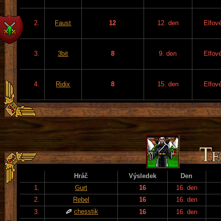
2.
Faust
12
12. den
Elfov
3.
3bit
8
9. den
Elfov
4.
Ridix
8
15. den
Elfov
Hráč
Výsledek
Den
1.
Gurt
16
16. den
2.
Rebel
16
16. den
chesstik
3.
16
16. den