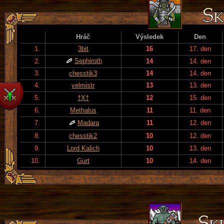
Hráč
Výsledek
Den
1.
3bit
16
17. den
Sephiroth
2.
14
14. den
3.
chesstik3
14
14. den
4.
velmistr
13
13. den
5.
†X†
12
15. den
6.
Methalus
11
11. den
7.
Madara
11
12. den
8.
chesstik2
10
12. den
9.
Lord Kalich
10
13. den
10.
Gurt
10
14. den