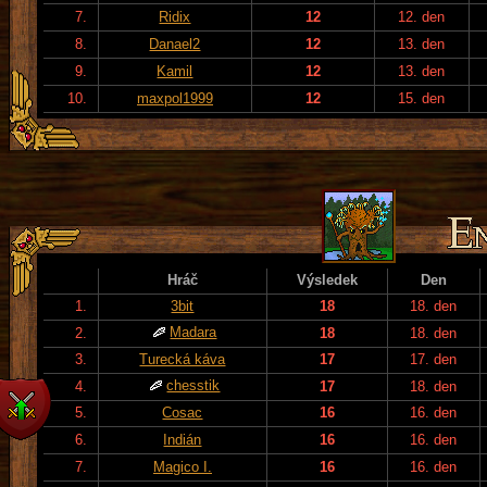
7.
Ridix
12
12. den
8.
Danael2
12
13. den
9.
Kamil
12
13. den
10.
maxpol1999
12
15. den
Hráč
Výsledek
Den
1.
3bit
18
18. den
Madara
2.
18
18. den
3.
Turecká káva
17
17. den
chesstik
4.
17
18. den
5.
Cosac
16
16. den
6.
Indián
16
16. den
7.
Magico I.
16
16. den