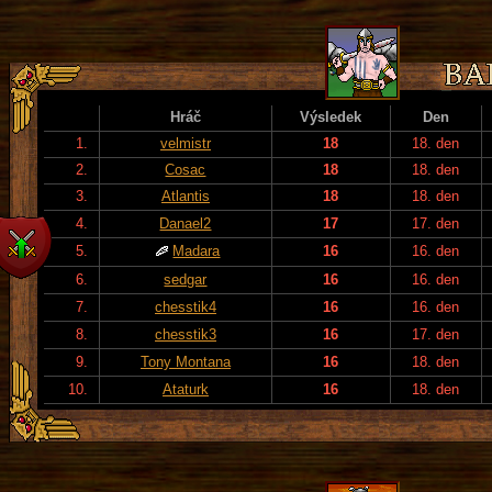
Hráč
Výsledek
Den
1.
velmistr
18
18. den
2.
Cosac
18
18. den
3.
Atlantis
18
18. den
4.
Danael2
17
17. den
5.
Madara
16
16. den
6.
sedgar
16
16. den
7.
chesstik4
16
16. den
8.
chesstik3
16
17. den
9.
Tony Montana
16
18. den
10.
Ataturk
16
18. den