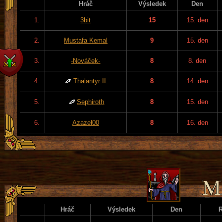
Hráč
Výsledek
Den
1.
3bit
15
15. den
2.
Mustafa Kemal
9
15. den
3.
-Nováček-
8
8. den
4.
Thalantyr II.
8
14. den
5.
Sephiroth
8
15. den
6.
Azazel00
8
16. den
Hráč
Výsledek
Den