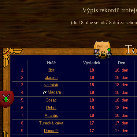
Výpis rekordů trofej
(do 18. dne se udrž 8 dní za sebou
Hráč
Výsledek
Den
1.
3bit
18
18. den
2.
aladinn
18
18. den
3.
velmistr
18
18. den
Madara
4.
18
18. den
5.
Cosac
18
18. den
6.
Rebel
18
18. den
7.
Atlantis
18
18. den
8.
Turecká káva
17
17. den
9.
Danael2
17
17. den