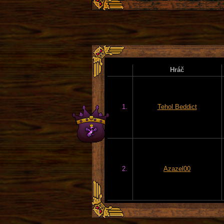
Hráč
1.
Tehol Beddict
2.
Azazel00