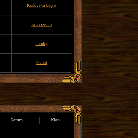
Královská Legie
8
Kruh světla
7
Lamky
2
Divocí
Datum
Klan