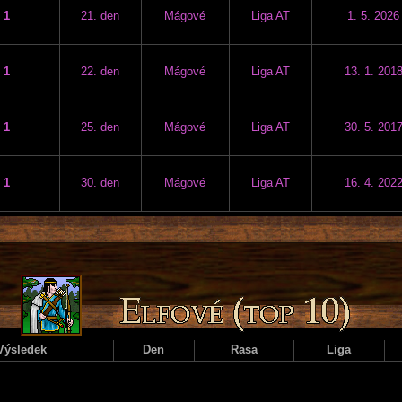
1
21. den
Mágové
Liga AT
1. 5. 2026
1
22. den
Mágové
Liga AT
13. 1. 201
1
25. den
Mágové
Liga AT
30. 5. 201
1
30. den
Mágové
Liga AT
16. 4. 202
Výsledek
Den
Rasa
Liga