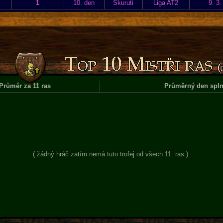
1
10. den
Skuruti
Liga AT2
9. 3.
Průměr za 11 ras
Průměrný den spln
( žádný hráč zatím nemá tuto trofej od všech 11. ras )