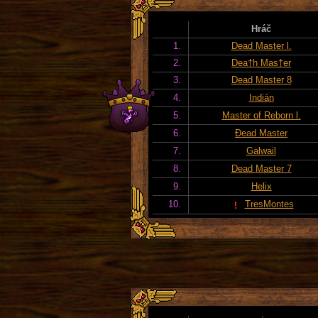
Hráč
1.
Dead Master l.
2.
Dea†h Mas†er
3.
Dead Master 8
4.
Indián
5.
Master of Reborn l.
6.
Đead Master
7.
Galwail
8.
Dead Master 7
9.
Helix
10.
TresMontes