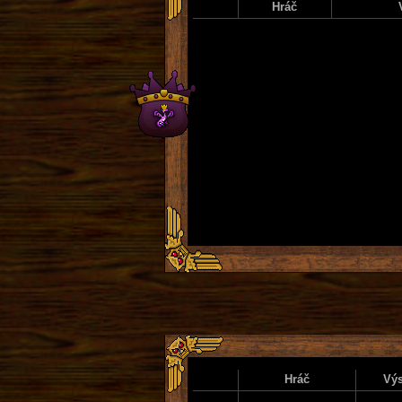
Hráč
Hráč
Výs