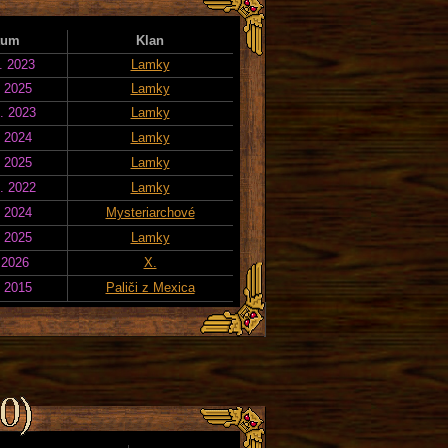
tum
Klan
. 2023
Lamky
. 2025
Lamky
. 2023
Lamky
. 2024
Lamky
. 2025
Lamky
. 2022
Lamky
. 2024
Mysteriarchové
. 2025
Lamky
 2026
X.
. 2015
Paliči z Mexica