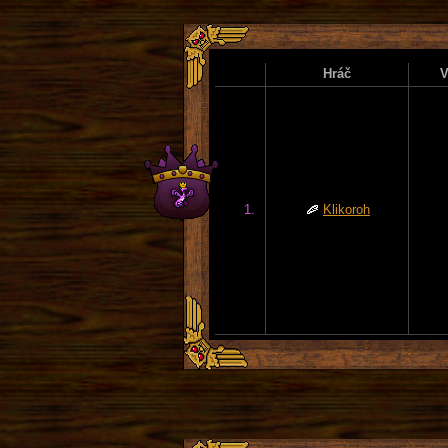
Hráč
V
1.
Klikoroh