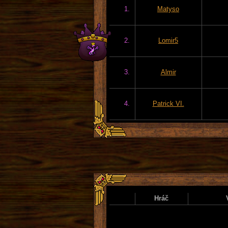
1.
Matyso
2.
Lomir5
3.
Almir
4.
Patrick VI.
Hráč