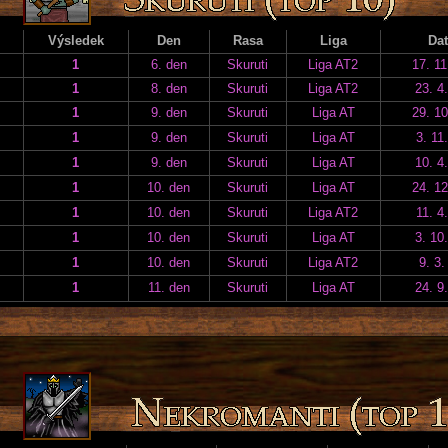
Výsledek
Den
Rasa
Liga
Da
1
6. den
Skuruti
Liga AT2
17. 11
1
8. den
Skuruti
Liga AT2
23. 4
1
9. den
Skuruti
Liga AT
29. 10
1
9. den
Skuruti
Liga AT
3. 11
1
9. den
Skuruti
Liga AT
10. 4
1
10. den
Skuruti
Liga AT
24. 12
1
10. den
Skuruti
Liga AT2
11. 4
1
10. den
Skuruti
Liga AT
3. 10
1
10. den
Skuruti
Liga AT2
9. 3.
1
11. den
Skuruti
Liga AT
24. 9