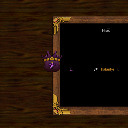
Hráč
1.
Thalantyr II.