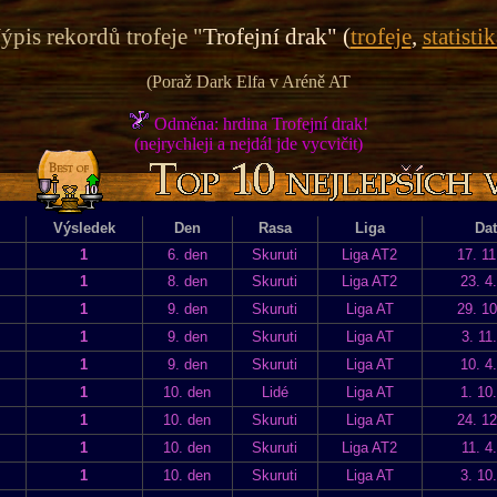
ýpis rekordů trofeje "
Trofejní drak" (
trofeje
,
statistik
(Poraž Dark Elfa v Aréně AT
Odměna: hrdina Trofejní drak!
(nejrychleji a nejdál jde vycvičit)
)
Výsledek
Den
Rasa
Liga
Da
1
6. den
Skuruti
Liga AT2
17. 11
1
8. den
Skuruti
Liga AT2
23. 4
1
9. den
Skuruti
Liga AT
29. 10
1
9. den
Skuruti
Liga AT
3. 11
1
9. den
Skuruti
Liga AT
10. 4
1
10. den
Lidé
Liga AT
1. 10
1
10. den
Skuruti
Liga AT
24. 12
1
10. den
Skuruti
Liga AT2
11. 4
1
10. den
Skuruti
Liga AT
3. 10