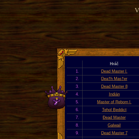
V
Hráč
1.
Dead Master l.
2.
Dea†h Mas†er
3.
Dead Master 8
4.
Indián
5.
Master of Reborn l.
6.
Tehol Beddict
7.
Đead Master
8.
Galwail
9.
Dead Master 7