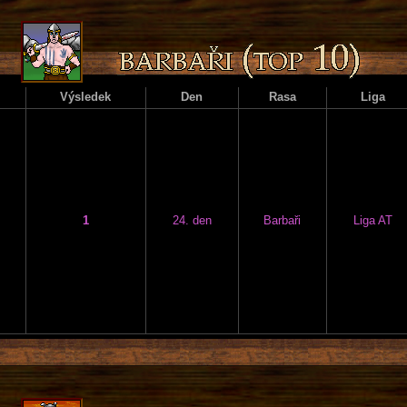
Výsledek
Den
Rasa
Liga
1
24. den
Barbaři
Liga AT