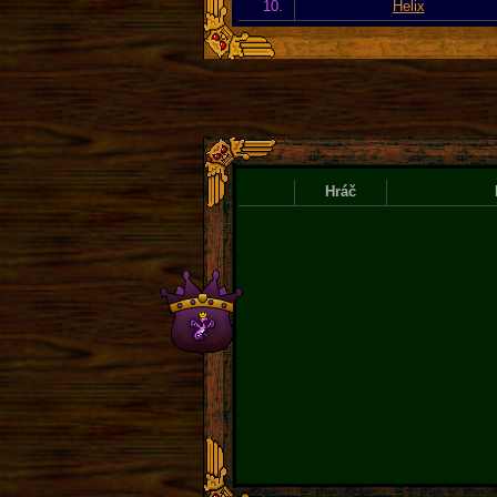
10.
Helix
Hráč