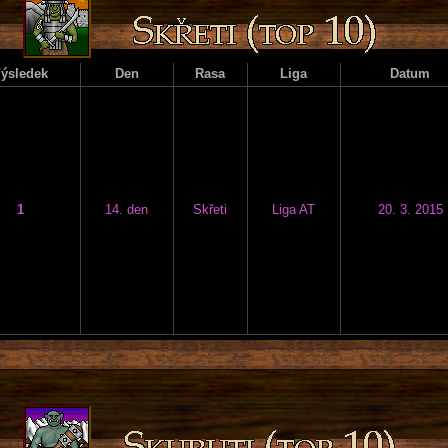
ýsledek
Den
Rasa
Liga
Datum
1
14. den
Skřeti
Liga AT
20. 3. 2015