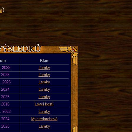
a
)
tum
Klan
. 2023
Lamky
. 2025
Lamky
. 2023
Lamky
. 2024
Lamky
. 2025
Lamky
. 2015
Lovci kostí
. 2022
Lamky
. 2024
Mysteriarchové
. 2025
Lamky