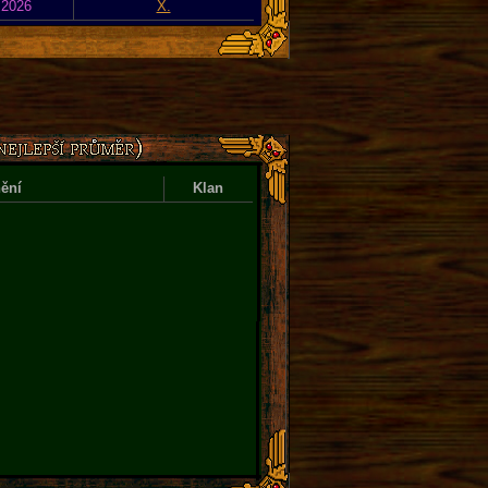
 2026
X.
ění
Klan