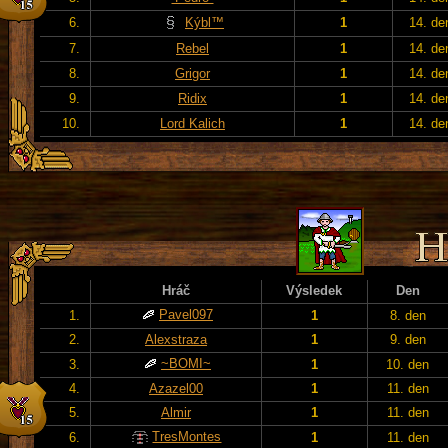
6.
Kýbl™
1
14. de
7.
Rebel
1
14. de
8.
Grigor
1
14. de
9.
Ridix
1
14. de
10.
Lord Kalich
1
14. de
Hráč
Výsledek
Den
Pavel097
1.
1
8. den
2.
Alexstraza
1
9. den
~BOMI~
3.
1
10. den
4.
Azazel00
1
11. den
5.
Almir
1
11. den
TresMontes
6.
1
11. den