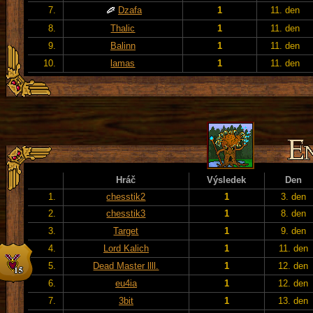
7.
Dzafa
1
11. den
8.
Thalic
1
11. den
9.
Balinn
1
11. den
10.
lamas
1
11. den
Hráč
Výsledek
Den
1.
chesstik2
1
3. den
2.
chesstik3
1
8. den
3.
Target
1
9. den
4.
Lord Kalich
1
11. den
5.
Dead Master llll.
1
12. den
6.
eu4ia
1
12. den
7.
3bit
1
13. den