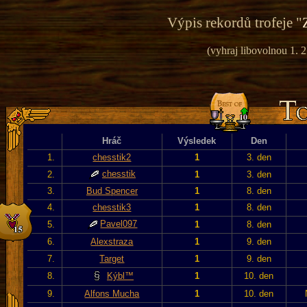
Výpis rekordů trofeje "
(vyhraj libovolnou 1. 
Hráč
Výsledek
Den
1.
chesstik2
1
3. den
chesstik
2.
1
3. den
3.
Bud Spencer
1
8. den
4.
chesstik3
1
8. den
Pavel097
5.
1
8. den
6.
Alexstraza
1
9. den
7.
Target
1
9. den
8.
Kýbl™
1
10. den
9.
Alfons Mucha
1
10. den