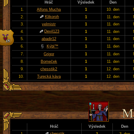
Hráč
Výsledek
Den
1.
Alfons Mucha
1
10. den
Klikoroh
2.
1
11. den
3.
velmistr
1
11. den
Devil123
4.
1
11. den
5.
abadir12
1
11. den
6.
Kýbl™
1
11. den
7.
Grigor
1
11. den
8.
Bomeček
1
11. den
9.
chesstik2
1
12. den
10.
Turecká káva
1
12. den
Hráč
Výsledek
Den
chesstik
1.
1
3. den