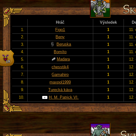
Hráč
Výsledek
D
1.
Figo1
1
11.
2.
Beny
1
11.
Beruska
3.
1
11.
4.
Bomíto
1
11.
Madara
5.
1
12.
6.
chesstik4
1
12.
7.
Gamahiro
1
12.
8.
maxpol1999
1
12.
9.
Turecká káva
1
12.
10.
H. M. Patrick VI.
1
12.