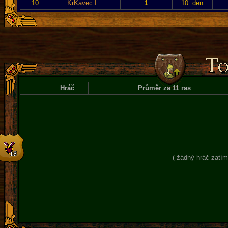
10.
KrKavec I.
1
10. den
Hráč
Průměr za 11 ras
( žádný hráč zatím