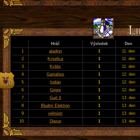
Hráč
Výsledek
Den
1.
aladinn
1
11. den
2.
Kyselica
1
11. den
3.
Kyblix
1
11. den
4.
Gamahiro
1
12. den
5.
Indián
1
12. den
6.
Grigor
1
12. den
7.
Gurt II
1
13. den
8.
Bludný Elektron
1
13. den
9.
velmistr
1
13. den
10.
Djerun
1
13. den