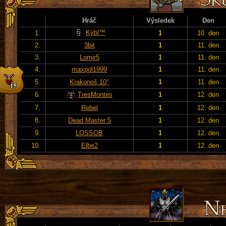
Hráč
Výsledek
Den
Kýbl™
1.
1
10. den
2.
3bit
1
11. den
3.
Lomir5
1
11. den
4.
maxpol1999
1
11. den
5.
Krakonoš 10°
1
11. den
6.
TresMontes
1
12. den
7.
Rebel
1
12. den
8.
Dead Master 5
1
12. den
9.
LOSSOB
1
12. den
10.
Elbe2
1
12. den