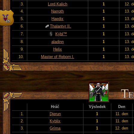
3.
Lord Kalich
1
12. d
4.
Narroth
1
13. d
5.
Haedix
1
13. d
6.
Thalantyr II.
1
13. d
7.
Kýbl™
1
13. d
8.
aladinn
1
13. d
9.
Helix
1
13. d
10.
Master of Reborn l.
1
13. d
Hráč
Výsledek
Den
1.
Djerun
1
11. den
2.
Kyblix
1
11. den
3.
Gríma
1
12. den