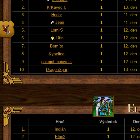
2.
KrKavec I.
1
10. den
3.
Hodor
1
11. den
Jean
4.
1
11. den
5.
Lomir5
1
12. den
6.
Ufin
1
12. den
7.
Bomíto
1
12. den
8.
Kyselica
1
12. den
9.
pokojní_bojovník
1
12. den
10.
DragonSpar
1
13. den
Hráč
Výsledek
De
1.
Indián
1
12. d
2.
Elbe2
1
12. d