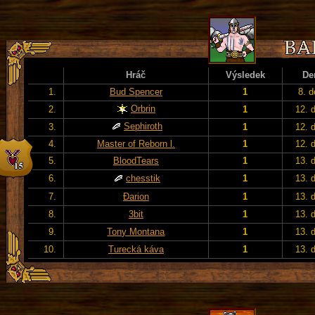
Hráč
Výsledek
De
1.
Bud Spencer
1
8. d
Orbrin
2.
1
12. 
Sephiroth
3.
1
12. 
4.
Master of Reborn l.
1
12. 
5.
BloodTears
1
13. 
6.
chesstik
1
13. 
7.
Đarion
1
13. 
8.
3bit
1
13. 
9.
Tony Montana
1
13. 
10.
Turecká káva
1
13. 