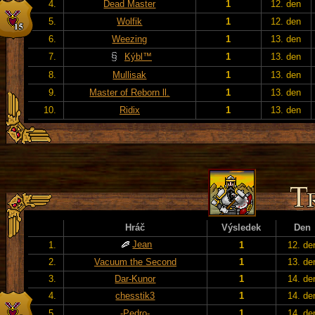
4.
Dead Master
1
12. den
5.
Wolfik
1
12. den
6.
Weezing
1
13. den
7.
Kýbl™
1
13. den
8.
Mullisak
1
13. den
9.
Master of Reborn ll.
1
13. den
10.
Ridix
1
13. den
Hráč
Výsledek
Den
Jean
1.
1
12. de
2.
Vacuum the Second
1
13. de
3.
Dar-Kunor
1
14. de
4.
chesstik3
1
14. de
5.
-Pedro-
1
14. de