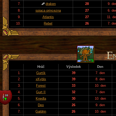
7.
draken
28
9. de
8.
spiaca princezna
27
6. de
9.
Atlantis
27
11. d
10.
Rebel
26
7. de
Hráč
Výsledek
Den
1.
Gurtík
39
7. den
2.
xKyblx
39
8. den
3.
Forest
33
10. den
4.
Gurt II
32
7. den
5.
Knedla
30
10. den
6.
Deo
26
9. den
7.
Galdrin
26
10. den