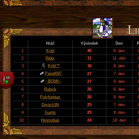
Hráč
Výsledek
Den
1.
Kybl
40
8. den
2.
Ridix
31
11. den
Kýbl™
3.
30
8. den
Pavel097
4.
27
7. den
~BOMI~
5.
27
9. den
6.
Rubick
26
6. den
7.
Polyfungus
26
8. den
8.
Divoch3N
25
7. den
9.
Gurtík
25
8. den
10.
Hromotluk
24
18. den