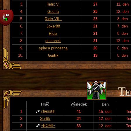
3.
Ridix V.
27
11. den
4.
Geoffa
25
12. den
5.
Ridix VIII.
23
8. den
6.
Joker88
21
7. den
7.
Ridix
21
8. den
8.
demonek
21
12. den
9.
spiaca princezna
20
6. den
10.
Gurtík
19
8. den
Hráč
Výsledek
Den
chesstik
1.
41
15. den
Te
2.
Gurtík
34
12. den
Te
~BOMI~
3.
33
12. den
Te