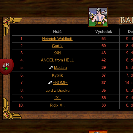
Hráč
Výsledek
De
1.
Heinrich Waldbott
54
9. 
2.
Gurtík
50
8. 
3.
Kýbl
43
9. 
4.
ANGEL from HELL
42
8. 
5.
Madara
39
8. 
6.
Kyblík
37
7. 
7.
~BOMI~
37
14. 
8.
Lord z Bráčku
36
8. 
9.
†X†
35
9. 
10.
Ridix XI.
33
8. 