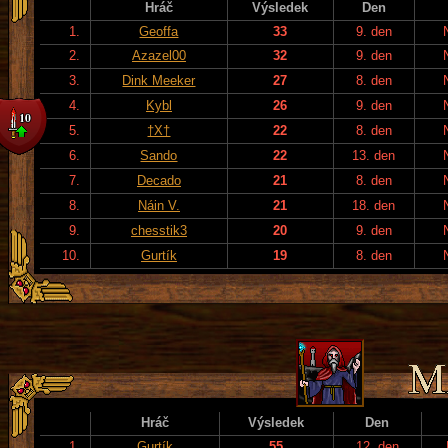
Hráč
Výsledek
Den
1.
Geoffa
33
9. den
2.
Azazel00
32
9. den
3.
Dink Meeker
27
8. den
4.
Kybl
26
9. den
5.
†X†
22
8. den
6.
Sando
22
13. den
7.
Decado
21
8. den
8.
Náin V.
21
18. den
9.
chesstik3
20
9. den
10.
Gurtík
19
8. den
Hráč
Výsledek
Den
1.
Gurtík
55
12. den