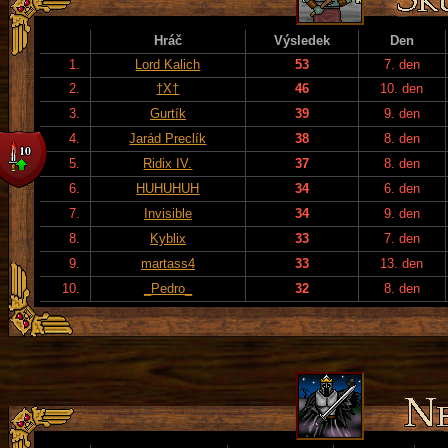
Hráč
Výsledek
Den
1.
Lord Kalich
53
7. den
2.
†X†
46
10. den
3.
Gurtík
39
9. den
4.
Jarád Preclík
38
8. den
5.
Ridix IV.
37
8. den
6.
HUHUHUH
34
6. den
7.
Invisible
34
9. den
8.
Kyblix
33
7. den
9.
martass4
33
13. den
10.
_Pedro_
32
8. den