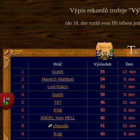
Výpis rekordů trofeje "
Vý
(do 18. dne rozšiř svou říši během jed
Hráč
Výsledek
Den
1.
Gurtík
55
12. den
2.
Heinrich Waldbott
54
9. den
3.
Lord Kalich
53
7. den
4.
Gurtík
50
8. den
5.
†X†
46
10. den
6.
Kýbl
43
9. den
7.
ANGEL from HELL
42
8. den
8.
chesstik
41
15. den
9.
Kybl
40
8. den