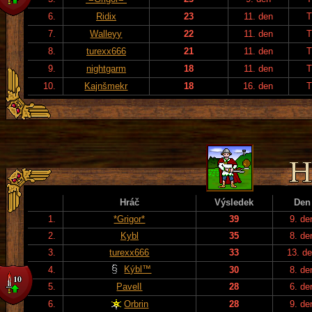
6.
Ridix
23
11. den
T
7.
Walleyy
22
11. den
T
8.
turexx666
21
11. den
T
9.
nightgarm
18
11. den
T
10.
Kajnšmekr
18
16. den
T
Hráč
Výsledek
Den
1.
*Grigor*
39
9. de
2.
Kybl
35
8. de
3.
turexx666
33
13. d
Kýbl™
4.
30
8. de
5.
PavelI
28
6. de
6.
Orbrin
28
9. de