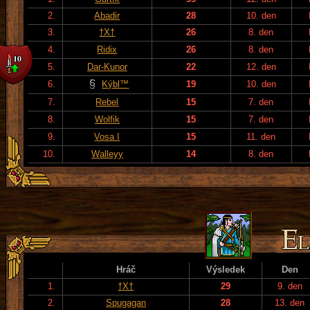
2.
Abadir
28
10. den
3.
†X†
26
8. den
4.
Ridix
26
8. den
5.
Dar-Kunor
22
12. den
6.
Kýbl™
19
10. den
7.
Rebel
15
7. den
8.
Wolfik
15
7. den
9.
Vosa I
15
11. den
10.
Walleyy
14
8. den
Hráč
Výsledek
Den
1.
†X†
29
9. den
2.
Spugagan
28
13. den