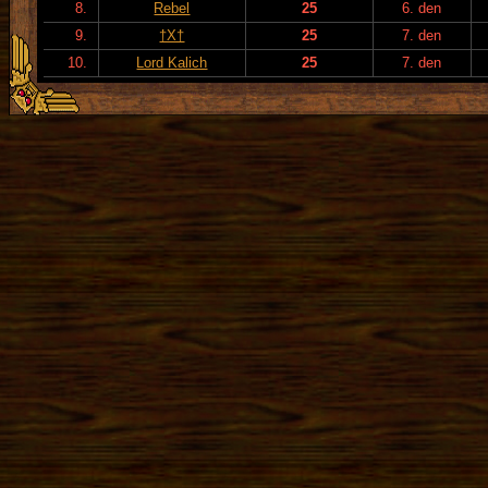
8.
Rebel
25
6. den
9.
†X†
25
7. den
10.
Lord Kalich
25
7. den