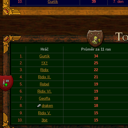
10.
Gurtík
39
7. den
Hráč
Průměr za 11 ras
1.
Gurtík
34
2.
†X†
25
3.
Ridix
22
4.
Ridix II.
21
5.
Rebel
19
6.
Ridix VI.
19
7.
Geoffa
18
8.
draken
18
9.
Ridix V.
15
10.
3bit
15