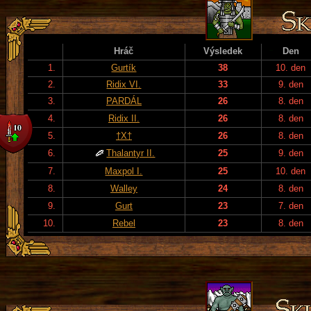
Hráč
Výsledek
Den
1.
Gurtík
38
10. den
2.
Ridix VI.
33
9. den
3.
PARDÁL
26
8. den
4.
Ridix II.
26
8. den
5.
†X†
26
8. den
6.
Thalantyr II.
25
9. den
7.
Maxpol I.
25
10. den
8.
Walley
24
8. den
9.
Gurt
23
7. den
10.
Rebel
23
8. den