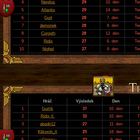
4.
Nerelus
29
10. den
Te
5.
Atlantis
29
14. den
Te
6.
Gurt
28
7. den
Te
7.
demonek
28
8. den
Te
8.
Corgoth
28
12. den
Te
9.
Ridix
27
6. den
Te
10.
Nighel
27
9. den
Te
Hráč
Výsledek
Den
1.
Gurtík
37
10. den
T
2.
Ridix II.
32
10. den
T
3.
abadir12
27
11. den
T
4.
Klikoroh_II
25
18. den
T
5.
-=Grigor=-
23
9. den
T