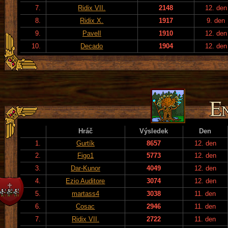
7.
Ridix VII.
2148
12. den
8.
Ridix X.
1917
9. den
9.
PavelI
1910
12. den
10.
Decado
1904
12. den
Hráč
Výsledek
Den
1.
Gurtík
8657
12. den
2.
Figo1
5773
12. den
3.
Dar-Kunor
4049
12. den
4.
Ezio Auditore
3074
12. den
5.
martass4
3038
11. den
6.
Cosac
2946
11. den
7.
Ridix VII.
2722
11. den