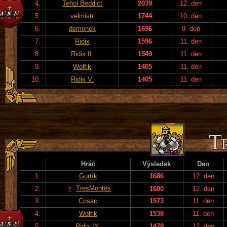
4.
Tehol Beddict
2039
12. den
5.
velmistr
1744
10. den
6.
demonek
1696
9. den
7.
Ridix
1596
11. den
8.
Ridix II.
1549
11. den
9.
Wolfik
1405
11. den
10.
Ridix V.
1405
11. den
Hráč
Výsledek
Den
1.
Gurtík
1686
12. den
TresMontes
2.
1600
12. den
3.
Cosac
1573
11. den
4.
Wolfik
1538
11. den
5.
Ridix IX.
1478
12. den