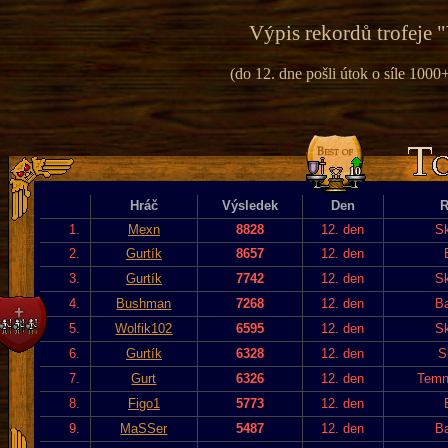
Výpis rekordů trofeje "
(do 12. dne pošli útok o síle 1000+
Hráč
Výsledek
Den
R
1.
Mexn
8828
12. den
Sk
2.
Gurtík
8657
12. den
3.
Gurtík
7742
12. den
Sk
4.
Bushman
7268
12. den
Ba
5.
Wolfik102
6595
12. den
Sk
6.
Gurtík
6328
12. den
S
7.
Gurt
6326
12. den
Temn
8.
Figo1
5773
12. den
9.
MaSSer
5487
12. den
Ba