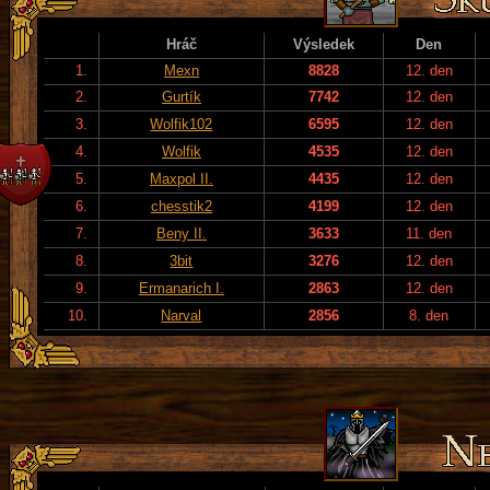
Hráč
Výsledek
Den
1.
Mexn
8828
12. den
2.
Gurtík
7742
12. den
3.
Wolfik102
6595
12. den
4.
Wolfik
4535
12. den
5.
Maxpol II.
4435
12. den
6.
chesstik2
4199
12. den
7.
Beny II.
3633
11. den
8.
3bit
3276
12. den
9.
Ermanarich I.
2863
12. den
10.
Narval
2856
8. den