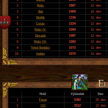
2.
Ridix
1887
12. den
3.
3bit
1468
10. den
4.
Wolfik
1336
11. den
5.
Cosac
1224
12. den
6.
Ridix IV.
1089
11. den
7.
Decado
1087
12. den
8.
Ridix VII.
1082
12. den
9.
Tehol Beddict
1072
11. den
10.
Indián
1070
11. den
Hráč
Výsledek
Den
1.
Faust
5382
10. den
2.
†X†
3212
12. den