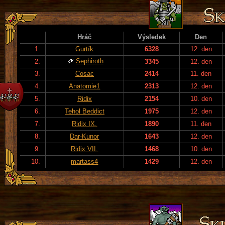
Hráč
Výsledek
Den
1.
Gurtík
6328
12. den
Sephiroth
2.
3345
12. den
3.
Cosac
2414
11. den
4.
Anatomie1
2313
12. den
5.
Ridix
2154
10. den
6.
Tehol Beddict
1975
12. den
7.
Ridix IX.
1890
11. den
8.
Dar-Kunor
1643
12. den
9.
Ridix VII.
1468
10. den
10.
martass4
1429
12. den