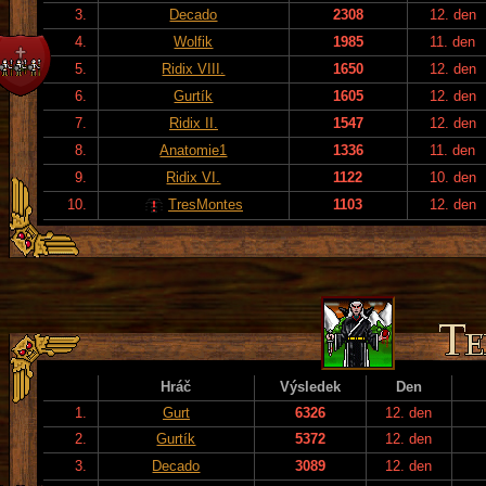
3.
Decado
2308
12. den
4.
Wolfik
1985
11. den
5.
Ridix VIII.
1650
12. den
6.
Gurtík
1605
12. den
7.
Ridix II.
1547
12. den
8.
Anatomie1
1336
11. den
9.
Ridix VI.
1122
10. den
10.
TresMontes
1103
12. den
Hráč
Výsledek
Den
1.
Gurt
6326
12. den
2.
Gurtík
5372
12. den
3.
Decado
3089
12. den