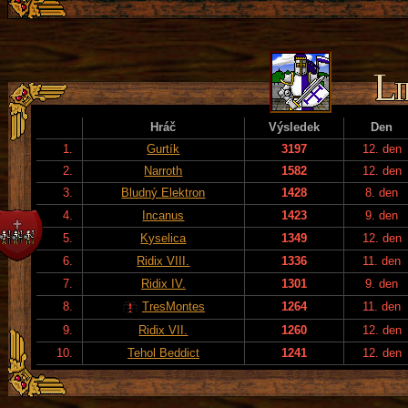
Hráč
Výsledek
Den
1.
Gurtík
3197
12. den
2.
Narroth
1582
12. den
3.
Bludný Elektron
1428
8. den
4.
Incanus
1423
9. den
5.
Kyselica
1349
12. den
6.
Ridix VIII.
1336
11. den
7.
Ridix IV.
1301
9. den
8.
TresMontes
1264
11. den
9.
Ridix VII.
1260
12. den
10.
Tehol Beddict
1241
12. den