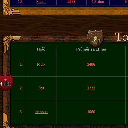
10.
Faust
5382
10. den
E
Hráč
Průměr za 11 ras
1.
Ridix
1486
2.
3bit
1332
3.
Incanus
1060