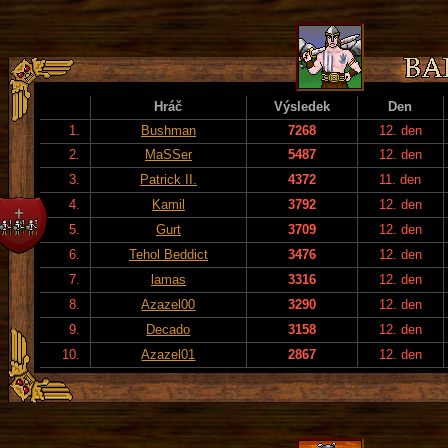
Hráč
Výsledek
Den
1.
Bushman
7268
12. den
2.
MaSSer
5487
12. den
3.
Patrick II.
4372
11. den
4.
Kamil
3792
12. den
5.
Gurt
3709
12. den
6.
Tehol Beddict
3476
12. den
7.
lamas
3316
12. den
8.
Azazel00
3290
12. den
9.
Decado
3158
12. den
10.
Azazel01
2867
12. den