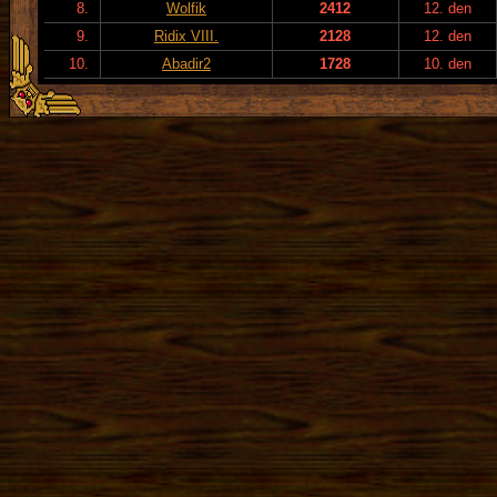
8.
Wolfik
2412
12. den
9.
Ridix VIII.
2128
12. den
10.
Abadir2
1728
10. den