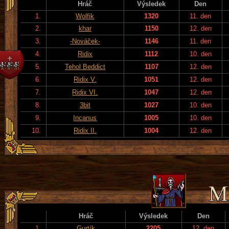
Hráč
Výsledek
Den
1.
Wolfik
1320
11. den
2.
khar
1150
12. den
3.
-Nováček-
1146
11. den
4.
Ridix
1112
10. den
5.
Tehol Beddict
1107
12. den
6.
Ridix V.
1051
12. den
7.
Ridix VI.
1047
12. den
8.
3bit
1027
10. den
9.
Incanus
1005
10. den
10.
Ridix II.
1004
12. den
Hráč
Výsledek
Den
1.
Gurtík
2205
12. den