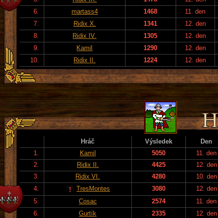
6.
martass4
1468
11. den
7.
Ridix X.
1341
12. den
8.
Ridix IV.
1305
12. den
9.
Kamil
1290
12. den
10.
Ridix II.
1224
12. den
Hráč
Výsledek
Den
1.
Kamil
5050
11. den
2.
Ridix II.
4425
12. den
3.
Ridix VI.
4280
10. den
4.
TresMontes
3080
12. den
5.
Cosac
2574
11. den
6.
Gurtík
2335
12. den