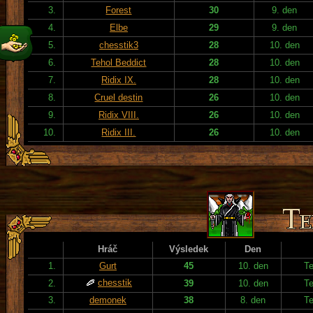
3.
Forest
30
9. den
4.
Elbe
29
9. den
5.
chesstik3
28
10. den
6.
Tehol Beddict
28
10. den
7.
Ridix IX.
28
10. den
8.
Cruel destin
26
10. den
9.
Ridix VIII.
26
10. den
10.
Ridix III.
26
10. den
Hráč
Výsledek
Den
1.
Gurt
45
10. den
T
chesstik
2.
39
10. den
T
3.
demonek
38
8. den
T