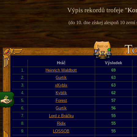
Výpis rekordů trofeje "
Kor
(do 10. dne získej alespoň 10 zemí
Hráč
Výsledek
1.
Heinrich Waldbott
69
2.
Gurtík
63
3.
xKyblx
63
4.
Kyblík
62
5.
Forest
57
6.
Gurtík
56
7.
Lord z Bráčku
55
8.
Ridix
55
9.
LOSSOB
55