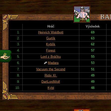
Hráč
Výsledek
1.
Heinrich Waldbott
69
2.
Gurtík
63
3.
Kyblík
62
4.
Forest
57
5.
Lord z Bráčku
55
6.
Madara
53
7.
Vacuum the Second
51
8.
Ridix XI.
49
9.
DartLordWolf
49
10.
Kýbl
48