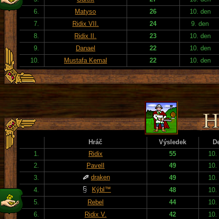
6.
Matyso
26
10. den
7.
Ridix VII.
24
9. den
8.
Ridix II.
23
10. den
9.
Danael
22
10. den
10.
Mustafa Kemal
22
10. den
Hráč
Výsledek
D
1.
Ridix
55
10.
2.
PavelI
49
10.
draken
3.
49
10.
Kýbl™
4.
48
10.
5.
Rebel
44
10.
6.
Ridix V.
42
10.