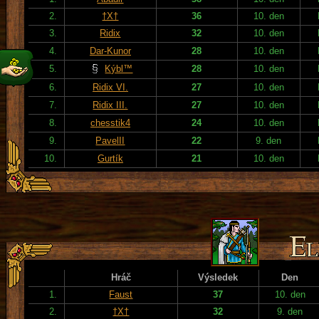
2.
†X†
36
10. den
3.
Ridix
32
10. den
4.
Dar-Kunor
28
10. den
5.
Kýbl™
28
10. den
6.
Ridix VI.
27
10. den
7.
Ridix III.
27
10. den
8.
chesstik4
24
10. den
9.
PavelII
22
9. den
10.
Gurtík
21
10. den
Hráč
Výsledek
Den
1.
Faust
37
10. den
2.
†X†
32
9. den