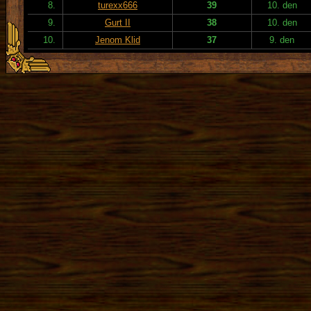
8.
turexx666
39
10. den
9.
Gurt II
38
10. den
10.
Jenom Klid
37
9. den