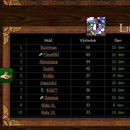
Hráč
Výsledek
Den
1.
Bushman
50
10. den
Pavel097
2.
45
10. den
3.
Alexstraza
44
10. den
4.
Gurtík
42
10. den
5.
Kyblix
37
8. den
6.
chesstik2
37
10. den
7.
Kýbl™
36
10. den
8.
Delarius
35
10. den
9.
Ridix III.
33
9. den
10.
Ridix VI.
33
10. den