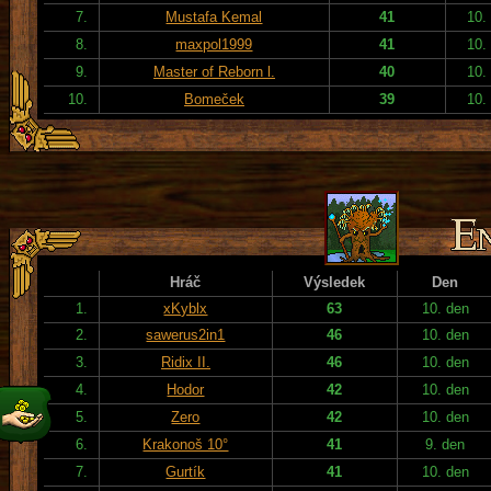
7.
Mustafa Kemal
41
10.
8.
maxpol1999
41
10.
9.
Master of Reborn l.
40
10.
10.
Bomeček
39
10.
Hráč
Výsledek
Den
1.
xKyblx
63
10. den
2.
sawerus2in1
46
10. den
3.
Ridix II.
46
10. den
4.
Hodor
42
10. den
5.
Zero
42
10. den
6.
Krakonoš 10°
41
9. den
7.
Gurtík
41
10. den