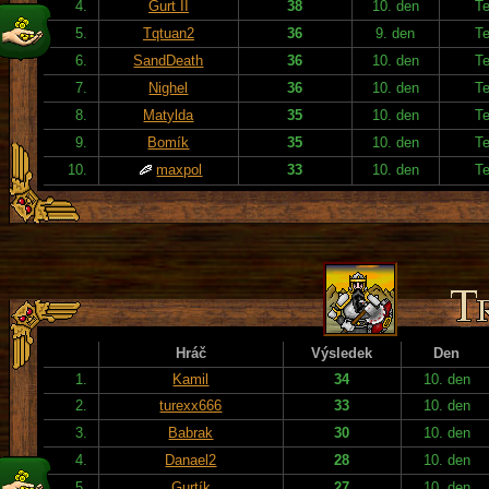
4.
Gurt II
38
10. den
T
5.
Tqtuan2
36
9. den
T
6.
SandDeath
36
10. den
T
7.
Nighel
36
10. den
T
8.
Matylda
35
10. den
T
9.
Bomík
35
10. den
T
10.
maxpol
33
10. den
T
Hráč
Výsledek
Den
1.
Kamil
34
10. den
2.
turexx666
33
10. den
3.
Babrak
30
10. den
4.
Danael2
28
10. den
5.
Gurtík
27
10. den