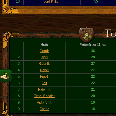
10.
Lord Kalich
55
Hráč
Průměr za 11 ras
1.
Gurtík
36
2.
Ridix
28
3.
Ridix II.
27
4.
Rebel
27
5.
Figo1
22
6.
3bit
22
7.
Ridix III.
21
8.
Tehol Beddict
20
9.
Ridix VIII.
19
10.
Cosac
18