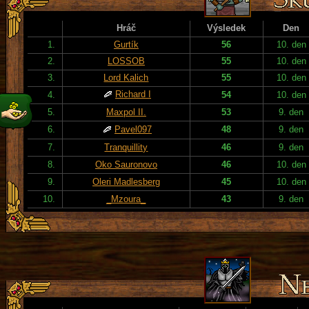
Hráč
Výsledek
Den
1.
Gurtík
56
10. den
2.
LOSSOB
55
10. den
3.
Lord Kalich
55
10. den
Richard I
4.
54
10. den
5.
Maxpol II.
53
9. den
6.
Pavel097
48
9. den
7.
Tranquillity
46
9. den
8.
Oko Sauronovo
46
10. den
9.
Oleri Madlesberg
45
10. den
10.
_Mzoura_
43
9. den