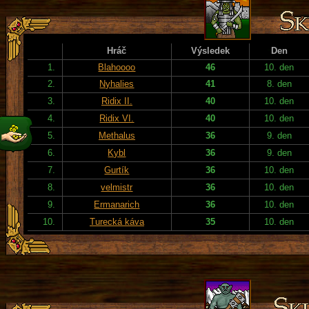
Hráč
Výsledek
Den
1.
Blahoooo
46
10. den
2.
Nyhalies
41
8. den
3.
Ridix II.
40
10. den
4.
Ridix VI.
40
10. den
5.
Methalus
36
9. den
6.
Kybl
36
9. den
7.
Gurtík
36
10. den
8.
velmistr
36
10. den
9.
Ermanarich
36
10. den
10.
Turecká káva
35
10. den