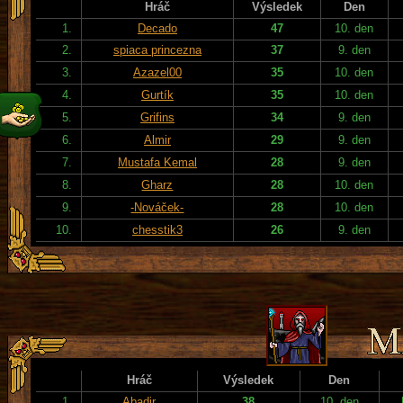
Hráč
Výsledek
Den
1.
Decado
47
10. den
2.
spiaca princezna
37
9. den
3.
Azazel00
35
10. den
4.
Gurtík
35
10. den
5.
Grifins
34
9. den
6.
Almir
29
9. den
7.
Mustafa Kemal
28
9. den
8.
Gharz
28
10. den
9.
-Nováček-
28
10. den
10.
chesstik3
26
9. den
Hráč
Výsledek
Den
1.
Abadir
38
10. den