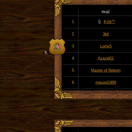
Hráč
1.
Kýbl™
2.
3bit
3.
Lomir5
4.
Azazel01
5.
Master of Reborn
6.
maxpol1999