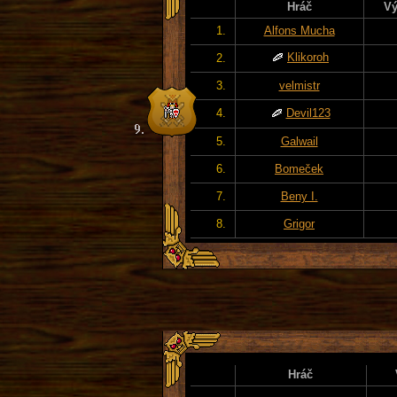
Hráč
Vý
1.
Alfons Mucha
Klikoroh
2.
3.
velmistr
4.
Devil123
5.
Galwail
6.
Bomeček
7.
Beny I.
8.
Grigor
Hráč