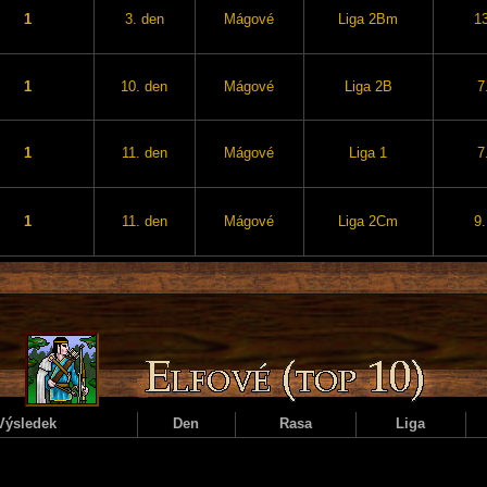
1
3. den
Mágové
Liga 2Bm
13
1
10. den
Mágové
Liga 2B
7
1
11. den
Mágové
Liga 1
7
1
11. den
Mágové
Liga 2Cm
9.
Výsledek
Den
Rasa
Liga