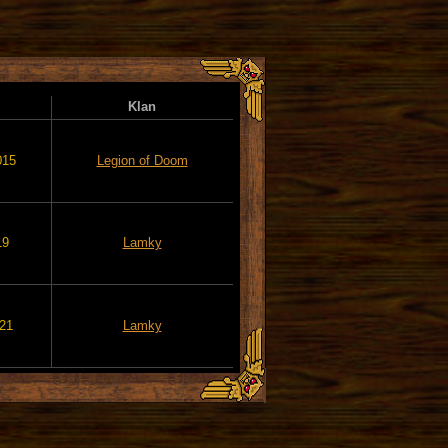
Klan
015
Legion of Doom
19
Lamky
021
Lamky