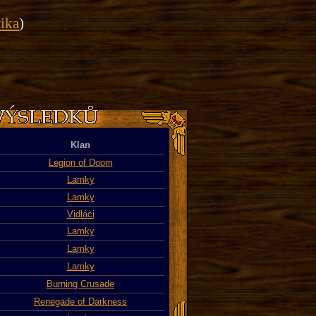
tika
)
Klan
Legion of Doom
Lamky
Lamky
Vidláci
Lamky
Lamky
Lamky
Burning Crusade
Renegade of Darkness