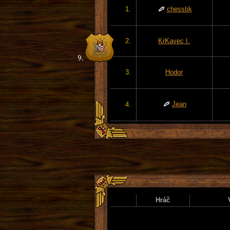
1.
chesstik
2.
KrKavec I.
3.
Hodor
Jean
4.
Hráč