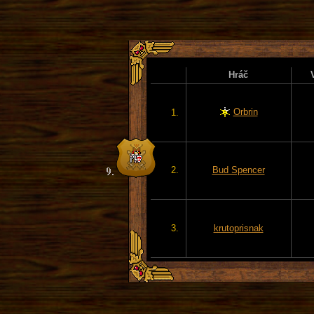
Hráč
Orbrin
1.
2.
Bud Spencer
3.
krutoprisnak