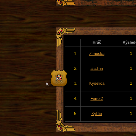
Hráč
Výsled
1.
Zimuska
1
2.
aladinn
1
3.
Kyselica
1
4.
Ferrer2
1
5.
Kyblix
1