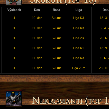
Výsledek
Den
Rasa
Liga
Dat
1
10. den
Skuruti
Liga K3
18. 3.
1
11. den
Skuruti
Liga K3
2. 4. 
1
11. den
Skuruti
Liga 2B
26. 6.
1
11. den
Skuruti
Liga K1
13. 9.
1
11. den
Skuruti
Liga K3
6. 6. 
1
11. den
Skuruti
Liga 2Cm
23. 11.