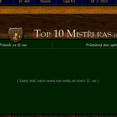
1
10. den
Skuruti
Liga K3
18. 3. 2023
Průměr za 11 ras
Průměrný den spln
( žádný hráč zatím nemá tuto trofej od všech 11. ras )