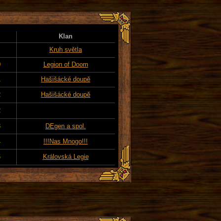
Klan
Kruh světla
0
Legion of Doom
1
Hašišácké doupě
2
Hašišácké doupě
2
3
DEgen a spol.
4
!!!Nas Mnogo!!!
6
Královská Legie