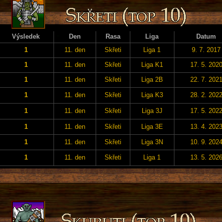
Výsledek
Den
Rasa
Liga
Datum
1
11. den
Skřeti
Liga 1
9. 7. 2017
1
11. den
Skřeti
Liga K1
17. 5. 202
1
11. den
Skřeti
Liga 2B
22. 7. 202
1
11. den
Skřeti
Liga K3
28. 2. 202
1
11. den
Skřeti
Liga 3J
17. 5. 202
1
11. den
Skřeti
Liga 3E
13. 4. 202
1
11. den
Skřeti
Liga 3N
10. 9. 202
1
11. den
Skřeti
Liga 1
13. 5. 202