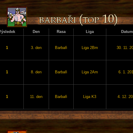
Výsledek
Den
Rasa
Liga
Datum
1
3. den
Barbaři
Liga 2Bm
30. 11. 2
1
8. den
Barbaři
Liga 2Am
6. 1. 20
1
11. den
Barbaři
Liga K3
4. 12. 2