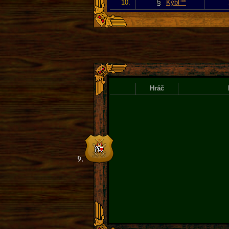
10.
Kýbl™
Hráč