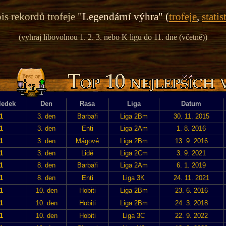
is rekordů trofeje "
Legendární výhra" (
trofeje
,
statis
(vyhraj libovolnou 1. 2. 3. nebo K ligu do 11. dne (včetně))
ledek
Den
Rasa
Liga
Datum
1
3. den
Barbaři
Liga 2Bm
30. 11. 2015
1
3. den
Enti
Liga 2Am
1. 8. 2016
1
3. den
Mágové
Liga 2Bm
13. 9. 2016
1
3. den
Lidé
Liga 2Cm
3. 9. 2021
1
8. den
Barbaři
Liga 2Am
6. 1. 2019
1
8. den
Enti
Liga 3K
24. 11. 2021
1
10. den
Hobiti
Liga 2Bm
23. 6. 2016
1
10. den
Hobiti
Liga 2Bm
24. 3. 2018
1
10. den
Hobiti
Liga 3C
22. 9. 2022