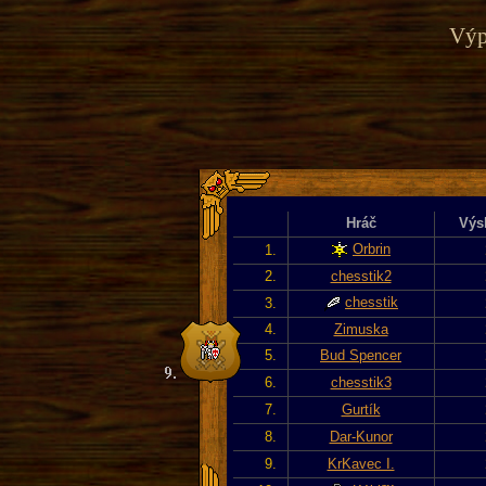
Výp
Hráč
Výs
Orbrin
1.
2.
chesstik2
chesstik
3.
4.
Zimuska
5.
Bud Spencer
6.
chesstik3
7.
Gurtík
8.
Dar-Kunor
9.
KrKavec I.