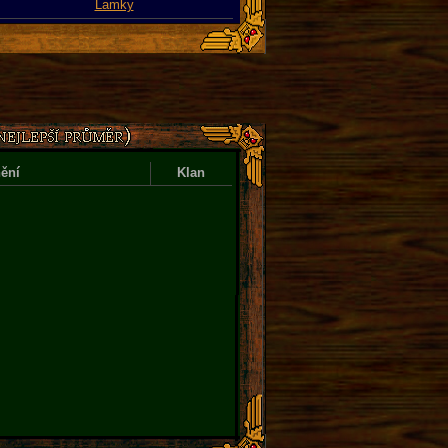
Lamky
ění
Klan