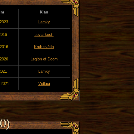
um
Klan
 2023
Lamky
2016
Lovci kostí
 2016
Kruh světla
 2020
Legion of Doom
2021
Lamky
 2021
Vidláci