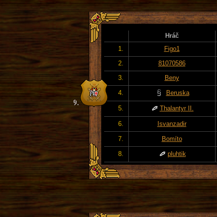
Hráč
1.
Figo1
2.
81070586
3.
Beny
4.
Beruska
5.
Thalantyr II.
6.
Isvanzadir
7.
Bomíto
8.
pluhtik