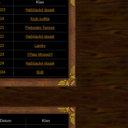
m
Klan
023
Hašišácké doupě
014
Kruh světla
021
Pretoriáni Temnot
021
Hašišácké doupě
022
Lamky
023
!!!Nas Mnogo!!!
024
Hašišácké doupě
024
BoB
Datum
Klan