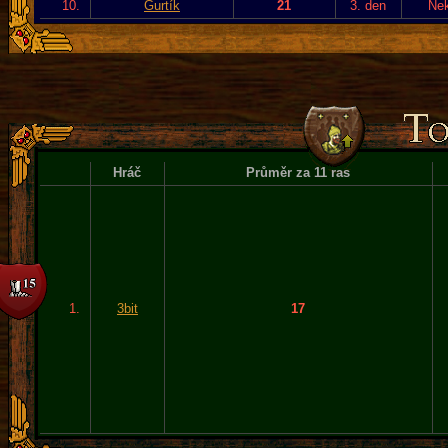
10.
Gurtík
21
3. den
Ne
Hráč
Průměr za 11 ras
1.
3bit
17