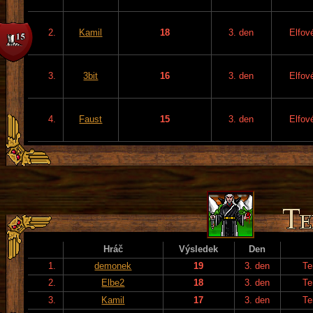
2.
Kamil
18
3. den
Elfov
3.
3bit
16
3. den
Elfov
4.
Faust
15
3. den
Elfov
Hráč
Výsledek
Den
1.
demonek
19
3. den
Te
2.
Elbe2
18
3. den
Te
3.
Kamil
17
3. den
Te