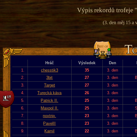
Výpis rekordů trofeje 
(3. den měj 15 a v
Hráč
Výsledek
Den
1.
chesstik3
35
3. den
2.
3bit
27
3. den
B
3.
Target
27
3. den
4.
Turecká káva
26
3. den
5.
Patrick II.
25
3. den
B
6.
Maxpol II.
25
3. den
S
7.
noxtrip.
23
3. den
B
8.
PavelII
23
3. den
9.
Kamil
22
3. den
B