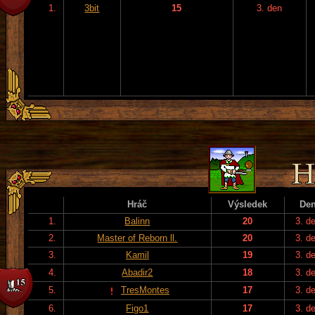
1.
3bit
15
3. den
Hráč
Výsledek
De
1.
Balinn
20
3. d
2.
Master of Reborn ll.
20
3. d
3.
Kamil
19
3. d
4.
Abadir2
18
3. d
5.
TresMontes
17
3. d
6.
Figo1
17
3. d