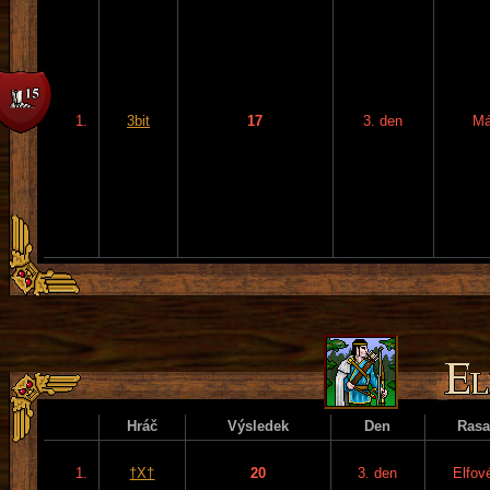
1.
3bit
17
3. den
Má
Hráč
Výsledek
Den
Rasa
1.
†X†
20
3. den
Elfov