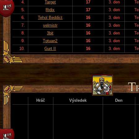
4.
Target
17
3. den
Te
5.
Ridix
17
3. den
Te
6.
Tehol Beddict
16
3. den
Te
7.
velmistr
16
3. den
Te
8.
3bit
16
3. den
Te
9.
Tqtuan2
16
3. den
Te
10.
Gurt II
16
3. den
Te
Hráč
Výsledek
Den