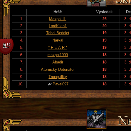
Hráč
Výsledek
De
1.
Maxpol II.
25
3. 
2.
LordKikin1
20
3. 
3.
Tehol Beddict
19
3. 
4.
Narval
19
3. 
5.
*-F-E-A-R-*
19
3. 
6.
maxpol1999
18
3. 
7.
Abadir
18
3. 
8.
Atomický Detonátor
18
3. 
9.
Tranquillity
18
3. 
10.
Pavel097
18
3. 