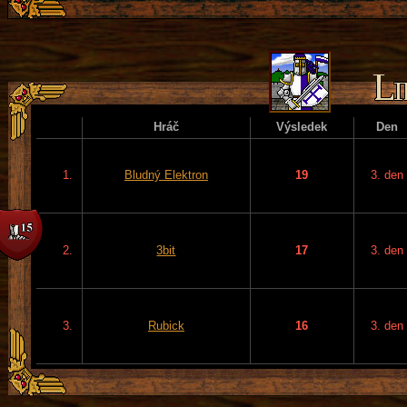
Hráč
Výsledek
Den
1.
Bludný Elektron
19
3. den
2.
3bit
17
3. den
3.
Rubick
16
3. den