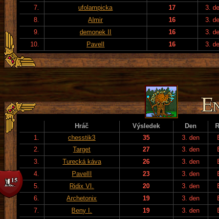
7.
ufolampicka
17
3. d
8.
Almir
16
3. d
9.
demonek II
16
3. d
10.
PavelI
16
3. d
Hráč
Výsledek
Den
R
1.
chesstik3
35
3. den
2.
Target
27
3. den
3.
Turecká káva
26
3. den
4.
PavelII
23
3. den
5.
Ridix VI.
20
3. den
6.
Archetonix
19
3. den
7.
Beny I.
19
3. den