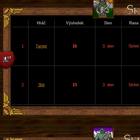
Hráč
Výsledek
Den
Rasa
1.
Target
16
3. den
Skřeti
2.
3bit
15
3. den
Skřeti