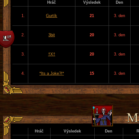
Hráč
Výsledek
Den
1.
Gurtík
21
3. den
2.
3bit
20
3. den
3.
†X†
20
3. den
4.
*Its a Joke?!*
15
3. den
Hráč
Výsledek
Den
R