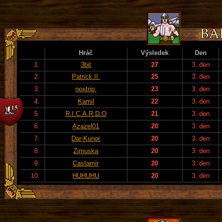
Hráč
Výsledek
Den
1.
3bit
27
3. den
2.
Patrick II.
25
3. den
3.
noxtrip.
23
3. den
4.
Kamil
22
3. den
5.
R.I.C.A.R.D.O
21
3. den
6.
Azazel01
20
3. den
7.
Dar-Kunor
20
3. den
8.
Zimuska
20
3. den
9.
Castamir
20
3. den
10.
HUHUHU
20
3. den