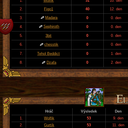
1.
Wolfik
51
10. den
2.
Figo1
40
12. den
Madara
3.
0
0. den
Sephiroth
4.
0
0. den
5.
3bit
0
0. den
6.
chesstik
0
0. den
7.
Tehol Beddict
0
1. den
8.
Dzafa
0
2. den
Hráč
Výsledek
Den
1.
Wolfik
53
9. den
2.
Gurtík
53
11. den