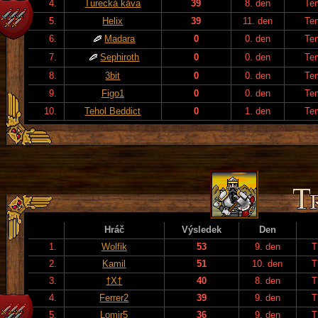
4.
Turecká káva
39
8. den
Te
5.
Helix
39
11. den
Te
6.
Madara
0
0. den
Te
7.
Sephiroth
0
0. den
Te
8.
3bit
0
0. den
Te
9.
Figo1
0
0. den
Te
10.
Tehol Beddict
0
1. den
Te
Hráč
Výsledek
Den
1.
Wolfik
53
9. den
T
2.
Kamil
51
10. den
T
3.
†X†
40
8. den
T
4.
Ferrer2
39
9. den
T
5.
Lomir5
36
9. den
T