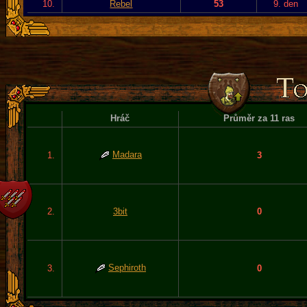
10.
Rebel
53
9. den
Hráč
Průměr za 11 ras
Madara
1.
3
2.
3bit
0
Sephiroth
3.
0