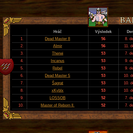
Hráč
Výsledek
De
1.
Dead Master 8
56
8. d
2.
Almir
56
11. d
3.
Therwi
53
7. d
4.
Incanus
53
9. d
5.
Rebel
53
9. d
6.
Dead Master 5
53
10. 
7.
Šagrat
53
10. 
8.
xKyblx
53
10. 
9.
LOSSOB
52
7. d
10.
Master of Reborn ll.
52
7. d