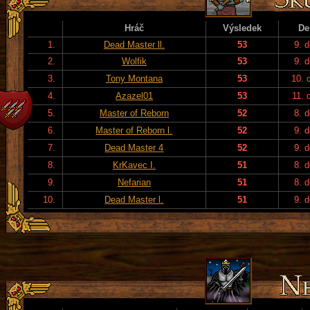
Hráč
Výsledek
De
1.
Dead Master ll.
53
9. 
2.
Wolfik
53
9. 
3.
Tony Montana
53
10. 
4.
Azazel01
53
11. 
5.
Master of Reborn
52
8. 
6.
Master of Reborn l.
52
9. 
7.
Dead Master 4
52
9. 
8.
KrKavec I.
51
8. 
9.
Nefarian
51
8. 
10.
Dead Master l.
51
9. 