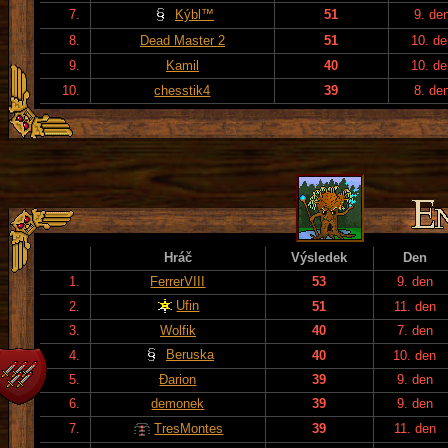
7.
Kýbl™
51
9. de
8.
Dead Master 2
51
10. de
9.
Kamil
40
10. de
10.
chesstik4
39
8. de
Hráč
Výsledek
Den
1.
FerrerVIII
53
9. den
Ufin
2.
51
11. den
3.
Wolfik
40
7. den
Beruska
4.
40
10. den
5.
Đarion
39
9. den
6.
demonek
39
9. den
7.
TresMontes
39
11. den