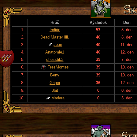
Hráč
Výsledek
Den
1.
Indián
53
8. den
2.
Dead Master llll.
40
8. den
Jean
3.
40
11. den
4.
Anatomie1
40
12. den
5.
chesstik3
39
7. den
6.
TresMontes
39
10. den
7.
Beny
39
10. den
8.
Grigor
36
12. den
9.
3bit
0
0. den
10.
Madara
0
3. den