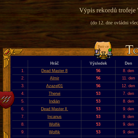
Výpis rekordů trofeje 
(do 12. dne ovládni vše
Hráč
Výsledek
Den
1.
Dead Master 8
56
8. den
2.
Almir
56
11. den
3.
Azazel01
56
12. den
4.
Therwi
53
7. den
5.
Indián
53
8. den
6.
Dead Master ll.
53
9. den
7.
Incanus
53
9. den
8.
Wolfik
53
9. den
9.
Wolfik
53
9. den