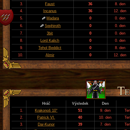
3.
Faust
36
8. den
4.
Incanus
36
12. den
5.
Madara
0
0. den
6.
Sephiroth
0
0. den
7.
3bit
0
0. den
8.
Lord Kalich
0
0. den
9.
Tehol Beddict
0
8. den
10.
Almir
0
12. den
Hráč
Výsledek
Den
1.
Krakonoš 10°
51
9. den
Te
2.
Patrick VI.
40
10. den
Te
3.
Dar-Kunor
39
7. den
Te