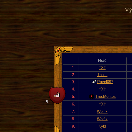
Vý
Hráč
1.
†X†
2.
Thalic
Pavel097
3.
4.
†X†
5.
TresMontes
6.
†X†
7.
Wolfik
8.
Wolfik
9.
Kybl