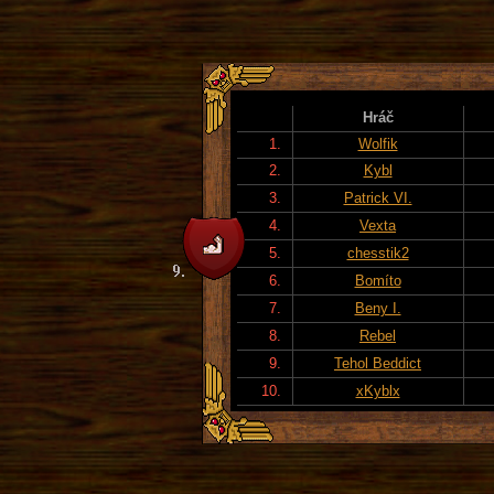
Hráč
1.
Wolfik
2.
Kybl
3.
Patrick VI.
4.
Vexta
5.
chesstik2
6.
Bomíto
7.
Beny I.
8.
Rebel
9.
Tehol Beddict
10.
xKyblx