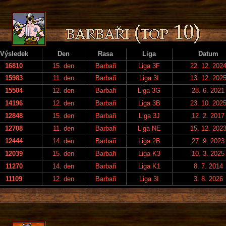
Výsledek
Den
Rasa
Liga
Datum
16810
15. den
Barbaři
Liga 3F
22. 12. 202
15983
11. den
Barbaři
Liga 3I
13. 12. 202
15504
12. den
Barbaři
Liga 3G
28. 6. 2021
14196
12. den
Barbaři
Liga 3B
23. 10. 202
12848
15. den
Barbaři
Liga 3J
12. 2. 2017
12708
11. den
Barbaři
Liga NE
15. 12. 202
12444
14. den
Barbaři
Liga 2B
27. 9. 2023
12039
15. den
Barbaři
Liga K3
10. 3. 2025
11270
14. den
Barbaři
Liga K1
8. 7. 2014
11109
12. den
Barbaři
Liga 3I
3. 8. 2026