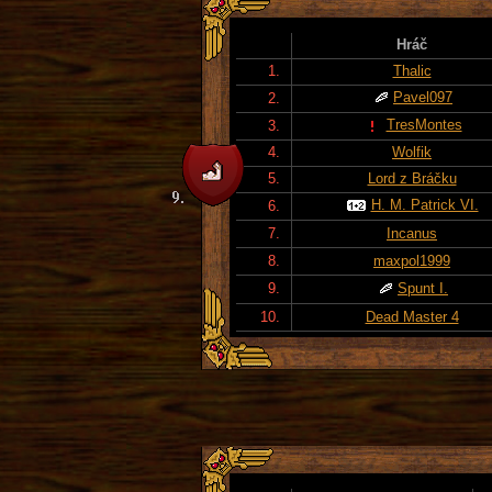
Hráč
1.
Thalic
Pavel097
2.
TresMontes
3.
4.
Wolfik
5.
Lord z Bráčku
H. M. Patrick VI.
6.
7.
Incanus
8.
maxpol1999
9.
Spunt I.
10.
Dead Master 4