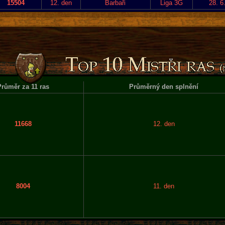
15504
12. den
Barbaři
Liga 3G
28. 6
růměr za 11 ras
Průměrný den splnění
11668
12. den
8004
11. den