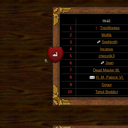
Hráč
TresMontes
1.
2.
Wolfik
Sephiroth
3.
4.
Incanus
5.
chesstik3
Jean
6.
7.
Dead Master llll.
8.
H. M. Patrick VI.
9.
Grigor
10.
Tehol Beddict