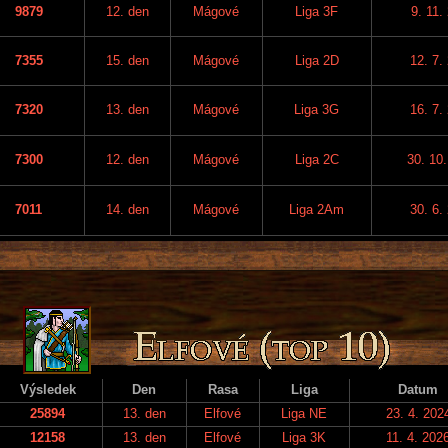
9879
12. den
Mágové
Liga 3F
9. 11.
7355
15. den
Mágové
Liga 2D
12. 7.
7320
13. den
Mágové
Liga 3G
16. 7.
7300
12. den
Mágové
Liga 2C
30. 10
7011
14. den
Mágové
Liga 2Am
30. 6.
Výsledek
Den
Rasa
Liga
Datum
25894
13. den
Elfové
Liga NE
23. 4. 202
12158
13. den
Elfové
Liga 3K
11. 4. 202