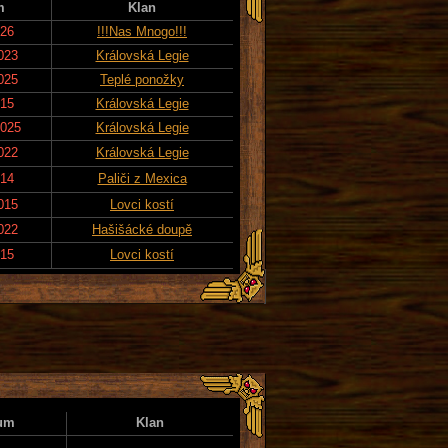
m
Klan
026
!!!Nas Mnogo!!!
023
Královská Legie
025
Teplé ponožky
015
Královská Legie
2025
Královská Legie
022
Královská Legie
014
Paliči z Mexica
015
Lovci kostí
022
Hašišácké doupě
015
Lovci kostí
um
Klan