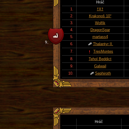
Hráč
1.
†X†
2.
Krakonoš 10°
3.
Wolfik
4.
DragonSpar
5.
martass4
6.
Thalantyr II.
7.
TresMontes
8.
Tehol Beddict
9.
Galwail
10.
Sephiroth
Hráč