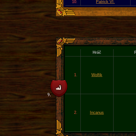
10.
Patrick VI.
Hráč
P
1.
Wolfik
2.
Incanus