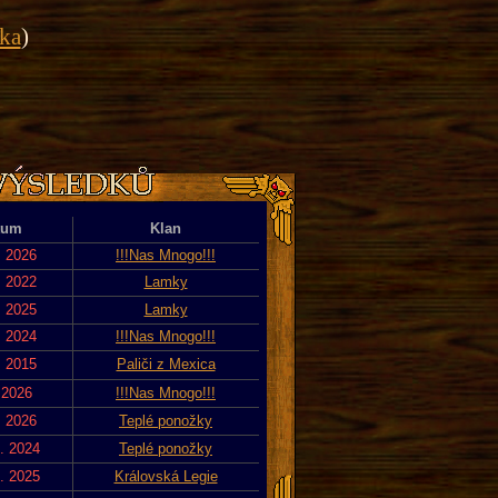
ika
)
tum
Klan
. 2026
!!!Nas Mnogo!!!
. 2022
Lamky
. 2025
Lamky
. 2024
!!!Nas Mnogo!!!
. 2015
Paliči z Mexica
 2026
!!!Nas Mnogo!!!
. 2026
Teplé ponožky
. 2024
Teplé ponožky
. 2025
Královská Legie