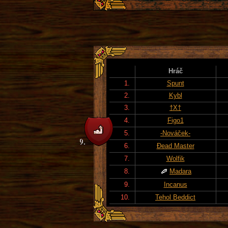
Hráč
1.
Spunt
2.
Kybl
3.
†X†
4.
Figo1
5.
-Nováček-
6.
Đead Master
7.
Wolfik
8.
Madara
9.
Incanus
10.
Tehol Beddict