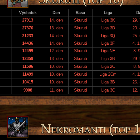
Výsledek
Den
Rasa
Liga
D
27913
14. den
Skuruti
Liga 3K
29. 
27376
13. den
Skuruti
Liga 3D
20. 
21233
14. den
Skuruti
Liga 3Q
25. 
14436
14. den
Skuruti
Liga 3F
4. 1
12499
12. den
Skuruti
Liga NE
3. 
12359
13. den
Skuruti
Liga 3B
29. 
11596
10. den
Skuruti
Liga 2C
8. 
11499
10. den
Skuruti
Liga 2Cm
4. 1
10415
10. den
Skuruti
Liga 3B
26. 
9908
11. den
Skuruti
Liga 3C
12. 