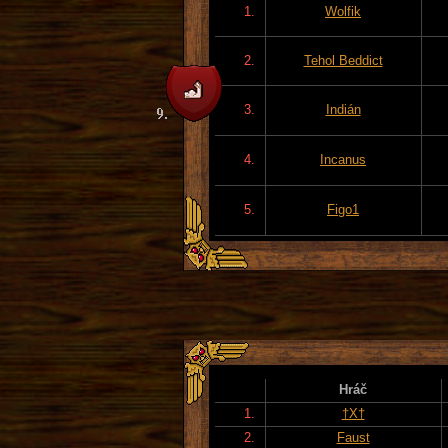
1.
Wolfik
2.
Tehol Beddict
3.
Indián
4.
Incanus
5.
Figo1
Hráč
1.
†X†
2.
Faust