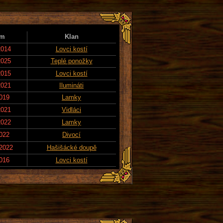
um
Klan
2014
Lovci kostí
2025
Teplé ponožky
2015
Lovci kostí
2021
Ilumináti
2019
Lamky
2021
Vidláci
2022
Lamky
2022
Divocí
 2022
Hašišácké doupě
2016
Lovci kostí