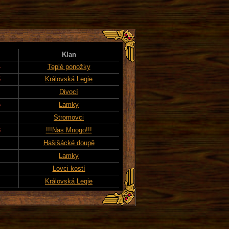
Klan
4
Teplé ponožky
5
Královská Legie
Divocí
5
Lamky
Stromovci
3
!!!Nas Mnogo!!!
Hašišácké doupě
Lamky
Lovci kostí
Královská Legie