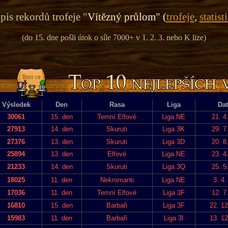
pis rekordů trofeje "
Vítězný průlom" (
trofeje
,
statist
(do 15. dne pošli útok o síle 7000+ v 1. 2. 3. nebo K lize)
Výsledek
Den
Rasa
Liga
Da
30061
15. den
Temní Elfové
Liga NE
21. 4
27913
14. den
Skuruti
Liga 3K
29. 7
27376
13. den
Skuruti
Liga 3D
20. 8
25894
13. den
Elfové
Liga NE
23. 4
21233
14. den
Skuruti
Liga 3Q
25. 5
18025
11. den
Nekromanti
Liga NE
3. 4.
17036
11. den
Temní Elfové
Liga 3F
12. 7
16810
15. den
Barbaři
Liga 3F
22. 12
15983
11. den
Barbaři
Liga 3I
13. 12