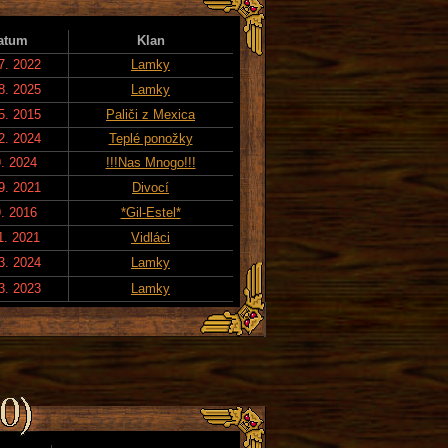
atum
Klan
7. 2022
Lamky
8. 2025
Lamky
5. 2015
Paliči z Mexica
2. 2024
Teplé ponožky
9. 2024
!!!Nas Mnogo!!!
9. 2021
Divocí
9. 2016
*Gil-Estel*
1. 2021
Vidláci
3. 2024
Lamky
3. 2023
Lamky