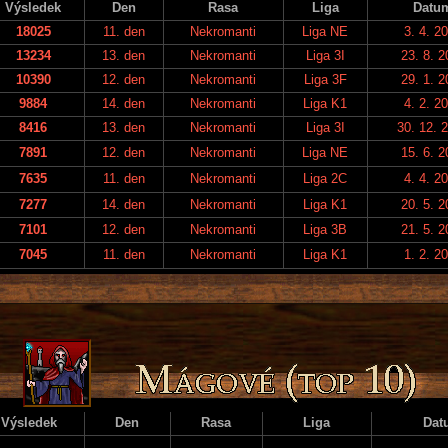
Výsledek
Den
Rasa
Liga
Datu
18025
11. den
Nekromanti
Liga NE
3. 4. 2
13234
13. den
Nekromanti
Liga 3I
23. 8. 2
10390
12. den
Nekromanti
Liga 3F
29. 1. 2
9884
14. den
Nekromanti
Liga K1
4. 2. 2
8416
13. den
Nekromanti
Liga 3I
30. 12. 
7891
12. den
Nekromanti
Liga NE
15. 6. 2
7635
11. den
Nekromanti
Liga 2C
4. 4. 2
7277
14. den
Nekromanti
Liga K1
20. 5. 2
7101
12. den
Nekromanti
Liga 3B
21. 5. 2
7045
11. den
Nekromanti
Liga K1
1. 2. 2
Výsledek
Den
Rasa
Liga
Dat