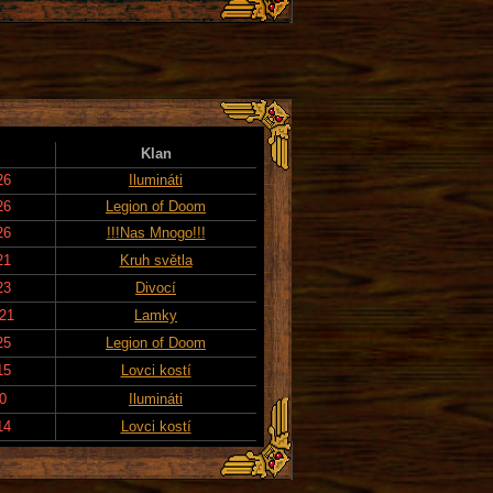
Klan
26
Ilumináti
26
Legion of Doom
26
!!!Nas Mnogo!!!
21
Kruh světla
23
Divocí
021
Lamky
25
Legion of Doom
15
Lovci kostí
20
Ilumináti
14
Lovci kostí