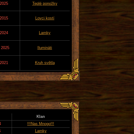
 2025
Teplé ponožky
 2015
Lovci kostí
 2024
Lamky
. 2025
Ilumináti
 2021
Kruh světla
Klan
4
!!!Nas Mnogo!!!
6
Lamky