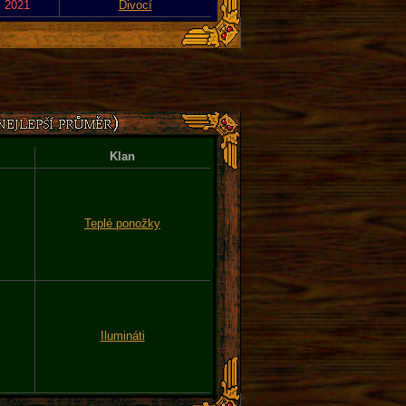
. 2021
Divocí
Klan
Teplé ponožky
Ilumináti