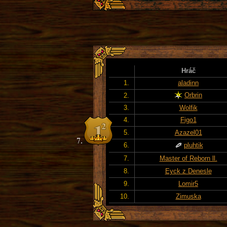
Hráč
1.
aladinn
Orbrin
2.
3.
Wolfik
4.
Figo1
5.
Azazel01
6.
pluhtik
7.
Master of Reborn ll.
8.
Eyck z Denesle
9.
Lomir5
10.
Zimuska