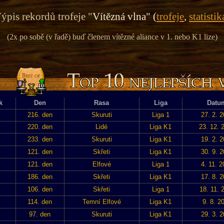
ýpis rekordů trofeje "
Vítězná vlna" (
trofeje
,
statistik
(2x po sobě (v řadě) buď členem vítězné aliance v 1. nebo K1 lize)
k
Den
Rasa
Liga
Datu
216. den
Skuruti
Liga 1
27. 2. 
220. den
Lidé
Liga K1
23. 12. 
233. den
Skuruti
Liga K1
19. 2. 
121. den
Skřeti
Liga K1
30. 9. 
121. den
Elfové
Liga 1
4. 11. 
186. den
Skřeti
Liga K1
17. 8. 
106. den
Skřeti
Liga 1
18. 11. 
114. den
Temní Elfové
Liga K1
9. 8. 2
97. den
Skuruti
Liga K1
29. 3. 