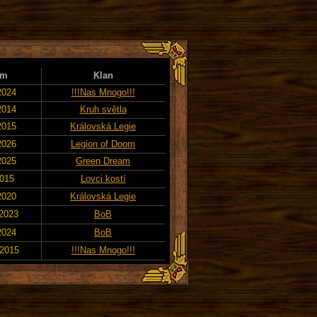
um
Klan
2024
!!!Nas Mnogo!!!
2014
Kruh světla
2015
Královská Legie
2026
Legion of Doom
2025
Green Dream
2015
Lovci kostí
2020
Královská Legie
 2023
BoB
2024
BoB
 2015
!!!Nas Mnogo!!!