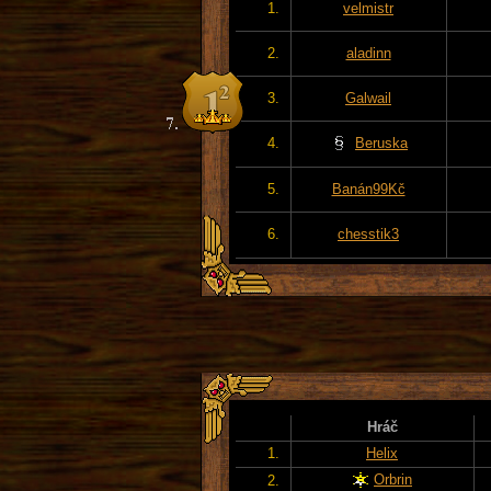
1.
velmistr
2.
aladinn
3.
Galwail
4.
Beruska
5.
Banán99Kč
6.
chesstik3
Hráč
1.
Helix
Orbrin
2.