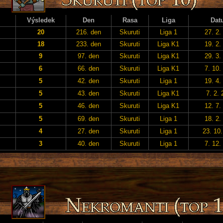
Výsledek
Den
Rasa
Liga
Dat
20
216. den
Skuruti
Liga 1
27. 2.
18
233. den
Skuruti
Liga K1
19. 2.
9
97. den
Skuruti
Liga K1
29. 3.
6
66. den
Skuruti
Liga K1
7. 10.
5
42. den
Skuruti
Liga 1
19. 4.
5
43. den
Skuruti
Liga K1
7. 2.
5
46. den
Skuruti
Liga K1
12. 7.
5
69. den
Skuruti
Liga 1
18. 2.
4
27. den
Skuruti
Liga 1
23. 10
3
40. den
Skuruti
Liga 1
7. 12.