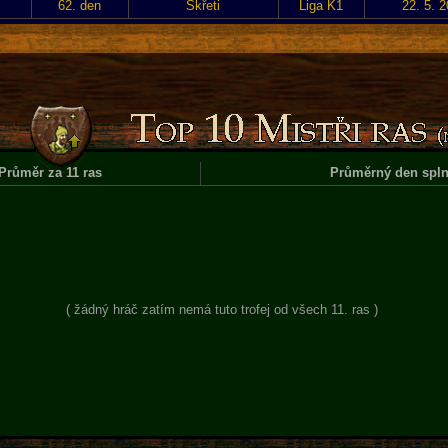
62. den
Skřeti
Liga K1
22. 5. 
Průměr za 11 ras
Průměrný den spln
( žádný hráč zatím nemá tuto trofej od všech 11. ras )