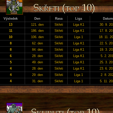
Výsledek
Den
Rasa
Liga
Datum
13
121. den
Skřeti
Liga K1
30. 9. 2
11
186. den
Skřeti
Liga K1
17. 8. 2
10
106. den
Skřeti
Liga 1
18. 11. 2
8
62. den
Skřeti
Liga K1
22. 5. 2
8
84. den
Skřeti
Liga K1
19. 3. 2
6
28. den
Skřeti
Liga K1
5. 2. 20
5
49. den
Skřeti
Liga K1
25. 3. 2
4
28. den
Skřeti
Liga K1
23. 6. 2
4
29. den
Skřeti
Liga 1
2. 8. 20
4
31. den
Skřeti
Liga 1
5. 11. 20