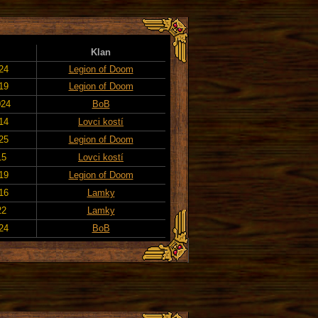
Klan
024
Legion of Doom
019
Legion of Doom
024
BoB
014
Lovci kostí
025
Legion of Doom
15
Lovci kostí
019
Legion of Doom
016
Lamky
22
Lamky
24
BoB