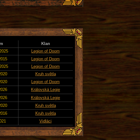
um
Klan
 2025
Legion of Doom
2015
Legion of Doom
 2025
Legion of Doom
2020
Kruh světla
2020
Legion of Doom
2026
Královská Legie
2026
Královská Legie
2020
Kruh světla
2016
Kruh světla
2021
Vidláci