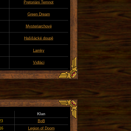
Pretoriáni Temnot
Green Dream
Mysteriarchové
Hašišácké doupě
Lamky
Vidláci
Klan
23
BoB
16
Legion of Doom