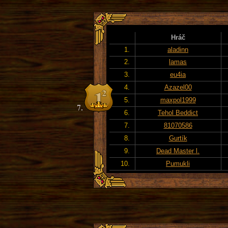
Hráč
1.
aladinn
2.
lamas
3.
eu4ia
4.
Azazel00
5.
maxpol1999
6.
Tehol Beddict
7.
81070586
8.
Gurtík
9.
Dead Master l.
10.
Pumukli