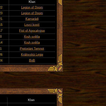
Klan
22
Legion of Doom
23
Legion of Doom
21
Kamarádi
15
Lovci kostí
17
Fist of Apocalypse
20
Kruh světla
14
Kruh světla
21
Pretoriáni Temnot
26
Královská Legie
24
BoB
Klan