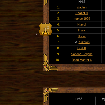
Hráč
1.
aladinn
2.
Azazel01
3.
maxpol1999
4.
Narval
5.
Thalic
6.
Hodor
7.
Klikoroh
8.
Gurt II
9.
Sandor Clegane
10.
Dead Master 6
Hráč
V