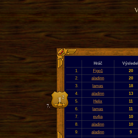
V
Hráč
Výslede
1.
Figo1
20
2.
aladinn
20
3.
lamas
18
4.
aladinn
13
5.
Helix
11
6.
lamas
11
7.
eu4ia
10
8.
aladinn
10
9.
aladinn
9