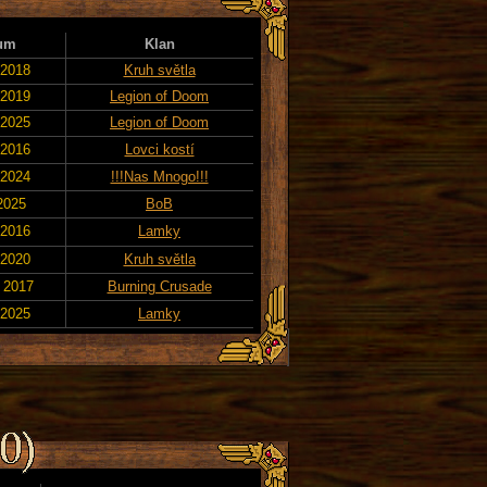
um
Klan
 2018
Kruh světla
 2019
Legion of Doom
 2025
Legion of Doom
 2016
Lovci kostí
 2024
!!!Nas Mnogo!!!
 2025
BoB
 2016
Lamky
 2020
Kruh světla
. 2017
Burning Crusade
 2025
Lamky