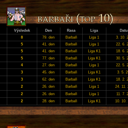
Výsledek
Den
Rasa
Liga
Dat
8
79. den
Barbaři
Liga 1
3. 10. 
5
41. den
Barbaři
Liga 1
22. 6. 
5
41. den
Barbaři
Liga K1
18. 6. 
5
77. den
Barbaři
Liga K1
30. 5. 
4
27. den
Barbaři
Liga 1
22. 5. 
3
45. den
Barbaři
Liga K1
3. 5. 
3
62. den
Barbaři
Liga K1
18. 2. 
2
26. den
Barbaři
Liga 1
24. 11.
2
26. den
Barbaři
Liga 1
11. 7. 
2
28. den
Barbaři
Liga K1
10. 10.