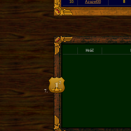
10.
Azazel00
8
Hráč