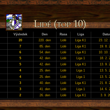
Výsledek
Den
Rasa
Liga
Dat
20
220. den
Lidé
Liga K1
23. 12.
7
85. den
Lidé
Liga K1
19. 8. 
6
54. den
Lidé
Liga K1
10. 10.
5
42. den
Lidé
Liga 1
18. 2. 
5
42. den
Lidé
Liga K1
13. 9. 
4
25. den
Lidé
Liga 1
13. 5. 
4
25. den
Lidé
Liga 1
13. 5. 
3
40. den
Lidé
Liga K1
21. 8. 
3
41. den
Lidé
Liga 1
14. 6. 
2
26. den
Lidé
Liga K1
3. 9. 