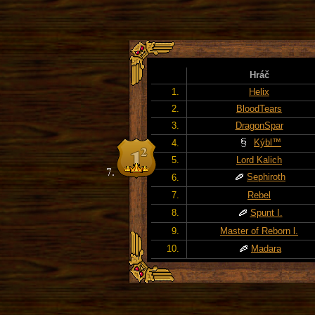
Hráč
1.
Helix
2.
BloodTears
3.
DragonSpar
Kýbl™
4.
5.
Lord Kalich
Sephiroth
6.
7.
Rebel
8.
Spunt I.
9.
Master of Reborn l.
10.
Madara