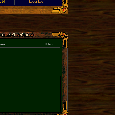
2014
Lovci kostí
ění
Klan