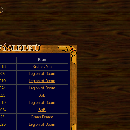
a
)
m
Klan
2018
Kruh světla
2025
Legion of Doom
2019
Legion of Doom
2024
Legion of Doom
2023
BoB
2019
Legion of Doom
2024
BoB
023
Green Dream
2025
Legion of Doom