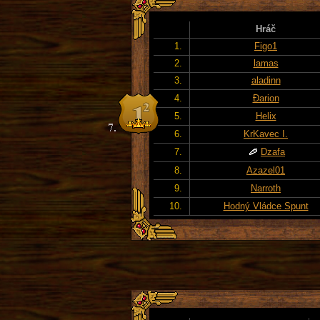
Hráč
1.
Figo1
2.
lamas
3.
aladinn
4.
Đarion
5.
Helix
6.
KrKavec I.
7.
Dzafa
8.
Azazel01
9.
Narroth
10.
Hodný Vládce Spunt