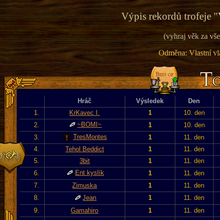
Výpis rekordů trofeje "
(vyhraj věk za vše
Odměna: Vlastní vla
Hráč
Výsledek
Den
1.
KrKavec I.
1
10. den
~BOMI~
2.
1
10. den
TresMontes
3.
1
11. den
4.
Tehol Beddict
1
11. den
5.
3bit
1
11. den
Ent kyslík
6.
1
11. den
7.
Zimuska
1
11. den
8.
Jean
1
11. den
9.
Gamahiro
1
11. den