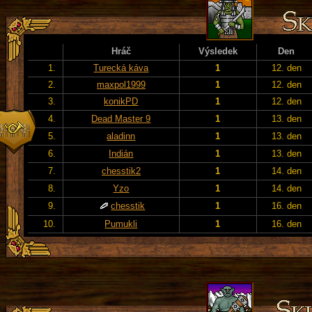
Hráč
Výsledek
Den
1.
Turecká káva
1
12. den
2.
maxpol1999
1
12. den
3.
konikPD
1
12. den
4.
Dead Master 9
1
13. den
5.
aladinn
1
13. den
6.
Indián
1
13. den
7.
chesstik2
1
14. den
8.
Yzo
1
14. den
9.
chesstik
1
16. den
10.
Pumukli
1
16. den