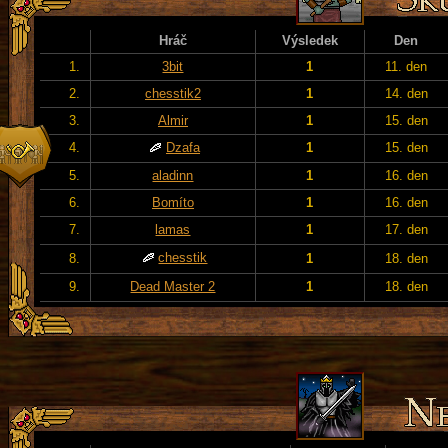
Hráč
Výsledek
Den
1.
3bit
1
11. den
2.
chesstik2
1
14. den
3.
Almir
1
15. den
4.
Dzafa
1
15. den
5.
aladinn
1
16. den
6.
Bomíto
1
16. den
7.
lamas
1
17. den
chesstik
8.
1
18. den
9.
Dead Master 2
1
18. den