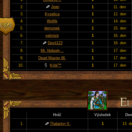
Jean
2.
1
11. den
3.
Kyselica
1
12. den
4.
Wolfik
1
14. den
5.
demonek
1
15. den
6.
velmistr
1
16. den
7.
Devil123
1
16. den
8.
Mr. Nobody ..
1
17. den
9.
Dead Master llll.
1
17. den
10.
Kýbl™
1
17. den
Hráč
Výsledek
De
1.
Thalantyr II.
1
13. d