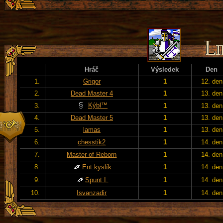
Hráč
Výsledek
Den
1.
Grigor
1
12. den
2.
Dead Master 4
1
13. den
Kýbl™
3.
1
13. den
4.
Dead Master 5
1
13. den
5.
lamas
1
13. den
6.
chesstik2
1
14. den
7.
Master of Reborn
1
14. den
8.
Ent kyslík
1
14. den
9.
Spunt I.
1
14. den
10.
Isvanzadir
1
14. den