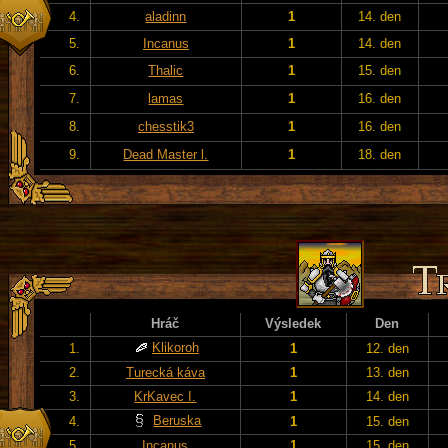
4.
aladinn
1
14. den
5.
Incanus
1
14. den
6.
Thalic
1
15. den
7.
lamas
1
16. den
8.
chesstik3
1
16. den
9.
Dead Master l.
1
18. den
Hráč
Výsledek
Den
Klikoroh
1.
1
12. den
2.
Turecká káva
1
13. den
3.
KrKavec I.
1
14. den
Beruska
4.
1
15. den
5.
Incanus
1
15. den