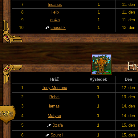
7.
Incanus
1
11. den
8.
Helix
1
11. den
9.
eu4ia
1
11. den
10.
chesstik
1
13. den
Hráč
Výsledek
Den
1.
Tony Montana
1
12. den
2.
Rebel
1
13. den
3.
lamas
1
14. den
4.
Matyso
1
14. den
5.
Dzafa
1
15. den
6.
Spunt I.
1
15. den