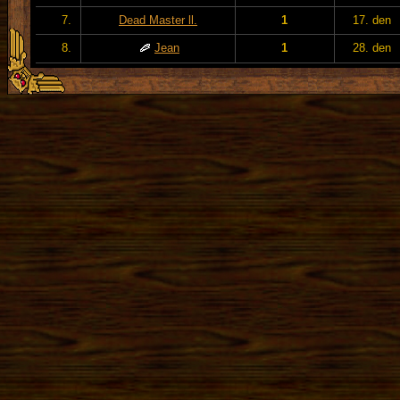
7.
Dead Master ll.
1
17. den
8.
Jean
1
28. den