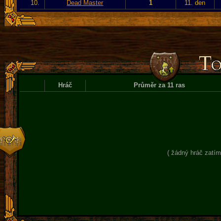
10.
Dead Master
1
11. den
Hráč
Průměr za 11 ras
( žádný hráč zatím