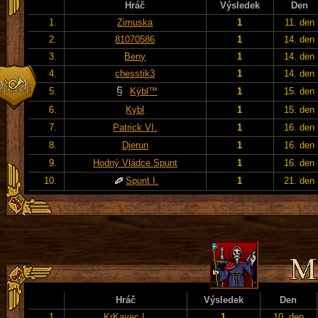
Hráč
Výsledek
Den
1.
Zimuska
1
11. den
2.
81070586
1
14. den
3.
Beny
1
14. den
4.
chesstik3
1
14. den
5.
Kýbl™
1
15. den
6.
Kybl
1
15. den
7.
Patrick VI.
1
16. den
8.
Djerun
1
16. den
9.
Hodný Vládce Spunt
1
16. den
10.
Spunt I.
1
21. den
Hráč
Výsledek
Den
1.
KrKavec I.
1
10. den