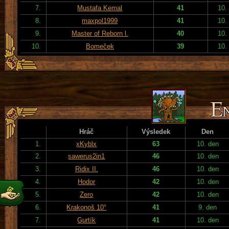
7.
Mustafa Kemal
41
10.
8.
maxpol1999
41
10.
9.
Master of Reborn l.
40
10.
10.
Bomeček
39
10.
Hráč
Výsledek
Den
1.
xKyblx
63
10. den
2.
sawerus2in1
46
10. den
3.
Ridix II.
46
10. den
4.
Hodor
42
10. den
5.
Zero
42
10. den
6.
Krakonoš 10°
41
9. den
7.
Gurtík
41
10. den