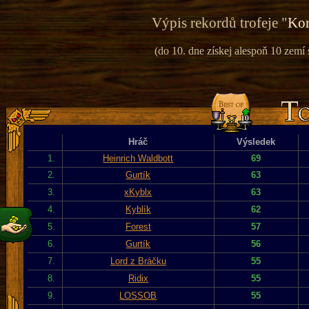
Výpis rekordů trofeje "
Kor
(do 10. dne získej alespoň 10 zemí
Hráč
Výsledek
1.
Heinrich Waldbott
69
2.
Gurtík
63
3.
xKyblx
63
4.
Kyblík
62
5.
Forest
57
6.
Gurtík
56
7.
Lord z Bráčku
55
8.
Ridix
55
9.
LOSSOB
55