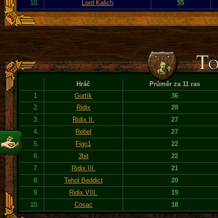
10.
Lord Kalich
55
Hráč
Průměr za 11 ras
1.
Gurtík
36
2.
Ridix
28
3.
Ridix II.
27
4.
Rebel
27
5.
Figo1
22
6.
3bit
22
7.
Ridix III.
21
8.
Tehol Beddict
20
9.
Ridix VIII.
19
10.
Cosac
18