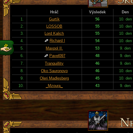
Hráč
Výsledek
Den
1.
Gurtík
56
10. den
2.
LOSSOB
55
10. den
3.
Lord Kalich
55
10. den
Richard I
4.
54
10. den
5.
Maxpol II.
53
9. den
6.
Pavel097
48
9. den
7.
Tranquillity
46
9. den
8.
Oko Sauronovo
46
10. den
9.
Oleri Madlesberg
45
10. den
10.
_Mzoura_
43
9. den