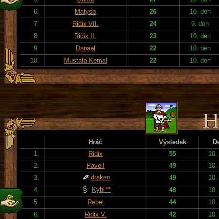
6.
Matyso
26
10. den
7.
Ridix VII.
24
9. den
8.
Ridix II.
23
10. den
9.
Danael
22
10. den
10.
Mustafa Kemal
22
10. den
Hráč
Výsledek
D
1.
Ridix
55
10.
2.
PavelI
49
10.
draken
3.
49
10.
Kýbl™
4.
48
10.
5.
Rebel
44
10.
6.
Ridix V.
42
10.