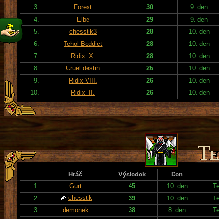
3.
Forest
30
9. den
4.
Elbe
29
9. den
5.
chesstik3
28
10. den
6.
Tehol Beddict
28
10. den
7.
Ridix IX.
28
10. den
8.
Cruel destin
26
10. den
9.
Ridix VIII.
26
10. den
10.
Ridix III.
26
10. den
Hráč
Výsledek
Den
1.
Gurt
45
10. den
T
chesstik
2.
39
10. den
T
3.
demonek
38
8. den
T