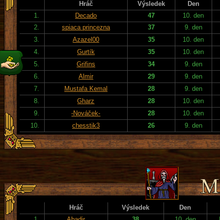
Hráč
Výsledek
Den
1.
Decado
47
10. den
2.
spiaca princezna
37
9. den
3.
Azazel00
35
10. den
4.
Gurtík
35
10. den
5.
Grifins
34
9. den
6.
Almir
29
9. den
7.
Mustafa Kemal
28
9. den
8.
Gharz
28
10. den
9.
-Nováček-
28
10. den
10.
chesstik3
26
9. den
Hráč
Výsledek
Den
1.
Abadir
38
10. den