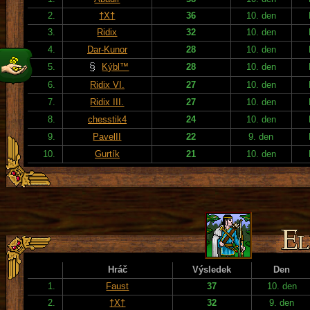
2.
†X†
36
10. den
3.
Ridix
32
10. den
4.
Dar-Kunor
28
10. den
5.
Kýbl™
28
10. den
6.
Ridix VI.
27
10. den
7.
Ridix III.
27
10. den
8.
chesstik4
24
10. den
9.
PavelII
22
9. den
10.
Gurtík
21
10. den
Hráč
Výsledek
Den
1.
Faust
37
10. den
2.
†X†
32
9. den