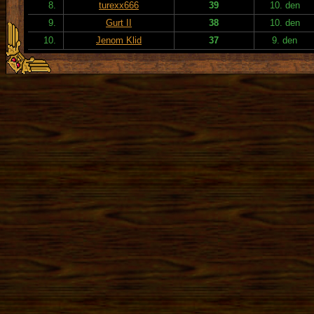
8.
turexx666
39
10. den
9.
Gurt II
38
10. den
10.
Jenom Klid
37
9. den