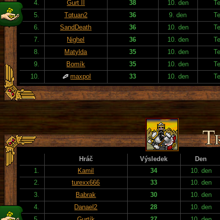
4.
Gurt II
38
10. den
T
5.
Tqtuan2
36
9. den
T
6.
SandDeath
36
10. den
T
7.
Nighel
36
10. den
T
8.
Matylda
35
10. den
T
9.
Bomík
35
10. den
T
10.
maxpol
33
10. den
T
Hráč
Výsledek
Den
1.
Kamil
34
10. den
2.
turexx666
33
10. den
3.
Babrak
30
10. den
4.
Danael2
28
10. den
5.
Gurtík
27
10. den