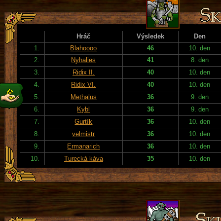
Hráč
Výsledek
Den
1.
Blahoooo
46
10. den
2.
Nyhalies
41
8. den
3.
Ridix II.
40
10. den
4.
Ridix VI.
40
10. den
5.
Methalus
36
9. den
6.
Kybl
36
9. den
7.
Gurtík
36
10. den
8.
velmistr
36
10. den
9.
Ermanarich
36
10. den
10.
Turecká káva
35
10. den