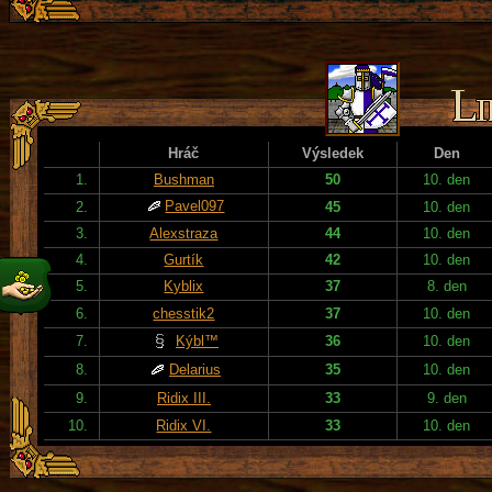
Hráč
Výsledek
Den
1.
Bushman
50
10. den
Pavel097
2.
45
10. den
3.
Alexstraza
44
10. den
4.
Gurtík
42
10. den
5.
Kyblix
37
8. den
6.
chesstik2
37
10. den
7.
Kýbl™
36
10. den
8.
Delarius
35
10. den
9.
Ridix III.
33
9. den
10.
Ridix VI.
33
10. den