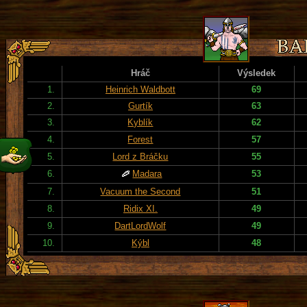
Hráč
Výsledek
1.
Heinrich Waldbott
69
2.
Gurtík
63
3.
Kyblík
62
4.
Forest
57
5.
Lord z Bráčku
55
6.
Madara
53
7.
Vacuum the Second
51
8.
Ridix XI.
49
9.
DartLordWolf
49
10.
Kýbl
48