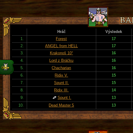
Hráč
Výsledek
1.
Forest
17
2.
ANGEL from HELL
17
3.
Krakonoš 10°
16
4.
Lord z Bráčku
16
5.
Chacharian
16
6.
Ridix V.
15
7.
Spunt II.
15
8.
Ridix III.
14
9.
Spunt I.
13
10.
Dead Master 5
13