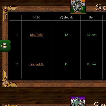
Hráč
Výsledek
Den
1.
81070586
12
13. den
2.
Godyell II.
11
8. den