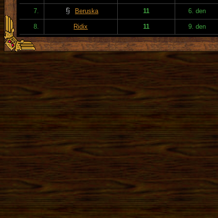
7.
Beruska
11
6. den
8.
Ridix
11
9. den