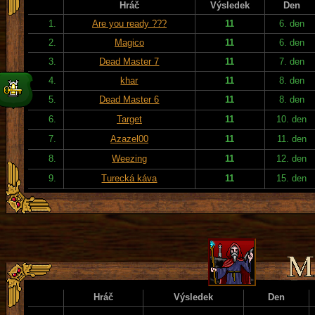
Hráč
Výsledek
Den
1.
Are you ready ???
11
6. den
2.
Magico
11
6. den
3.
Dead Master 7
11
7. den
4.
khar
11
8. den
5.
Dead Master 6
11
8. den
6.
Target
11
10. den
7.
Azazel00
11
11. den
8.
Weezing
11
12. den
9.
Turecká káva
11
15. den
Hráč
Výsledek
Den