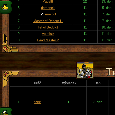
4.
PavelII
12
13. den
5.
demonek
11
5. den
6.
maxpol
11
7. den
7.
Master of Reborn ll.
11
7. den
8.
Tehol Beddict
11
10. den
9.
velmistr
11
11. den
10.
Dead Master 2
11
11. den
Hráč
Výsledek
Den
1.
fakir
11
7. den