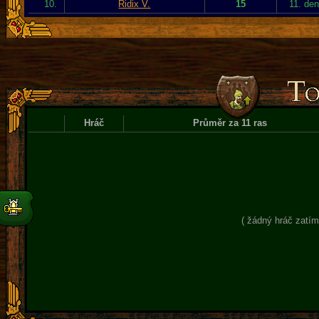
10.
Ridix V.
15
11. de
Hráč
Průměr za 11 ras
( žádný hráč zatím