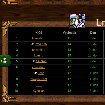
Hráč
Výsledek
Den
1.
Gamahiro
15
8. den
Pavel097
2.
14
13. den
3.
chesstik4
13
9. den
4.
Lomir5
13
10. den
Klikoroh
5.
12
8. den
6.
chesstik3
12
8. den
7.
Jean
12
11. den
8.
maxpol1999
12
11. den
9.
~B~
12
11. den
10.
Kyselica
12
13. den