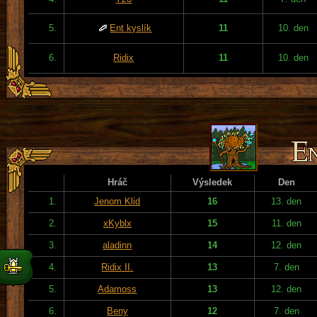
5.
Ent kyslík
11
10. den
6.
Ridix
11
10. den
Hráč
Výsledek
Den
1.
Jenom Klid
16
13. den
2.
xKyblx
15
11. den
3.
aladinn
14
12. den
4.
Ridix II.
13
7. den
5.
Adamoss
13
12. den
6.
Beny
12
7. den