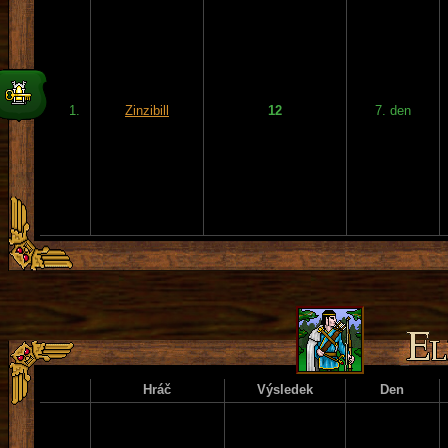
1.
Zinzibill
12
7. den
Hráč
Výsledek
Den