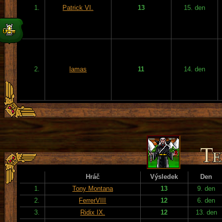
1.
Patrick VI.
13
15. den
2.
lamas
11
14. den
Hráč
Výsledek
Den
1.
Tony Montana
13
9. den
2.
FerrerVIII
12
6. den
3.
Ridix IX.
12
13. den