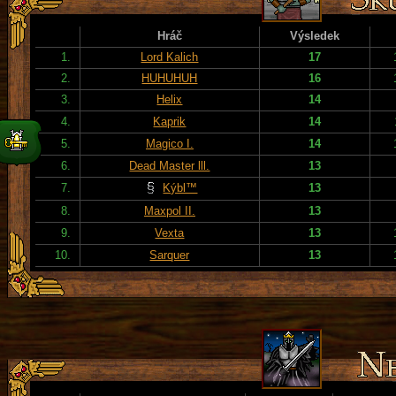
Hráč
Výsledek
1.
Lord Kalich
17
2.
HUHUHUH
16
3.
Helix
14
4.
Kaprik
14
5.
Magico I.
14
6.
Dead Master lll.
13
7.
Kýbl™
13
8.
Maxpol II.
13
9.
Vexta
13
10.
Sarquer
13