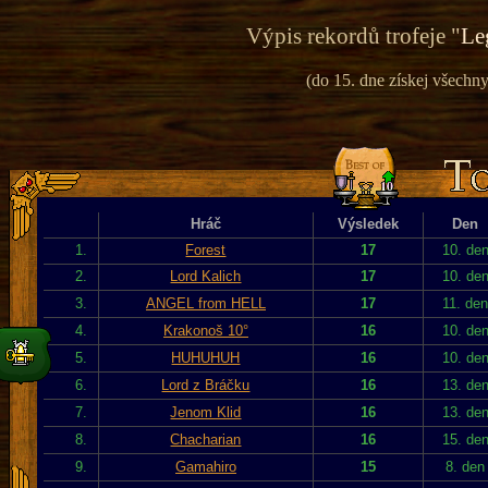
Výpis rekordů trofeje "
Le
(do 15. dne získej všechny 
Hráč
Výsledek
Den
1.
Forest
17
10. de
2.
Lord Kalich
17
10. de
3.
ANGEL from HELL
17
11. de
4.
Krakonoš 10°
16
10. de
5.
HUHUHUH
16
10. de
6.
Lord z Bráčku
16
13. de
7.
Jenom Klid
16
13. de
8.
Chacharian
16
15. de
9.
Gamahiro
15
8. den