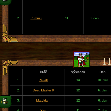
2.
Pumukli
11
8. den
Hráč
Výsledek
Den
1.
PavelI
14
10. den
2.
Dead Master 9
12
6. den
3.
Matylda I.
12
6. den
4.
Yzo
11
7. den