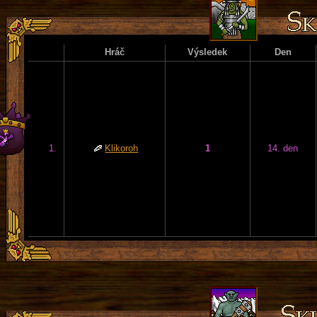
Hráč
Výsledek
Den
1.
Klikoroh
1
14. den