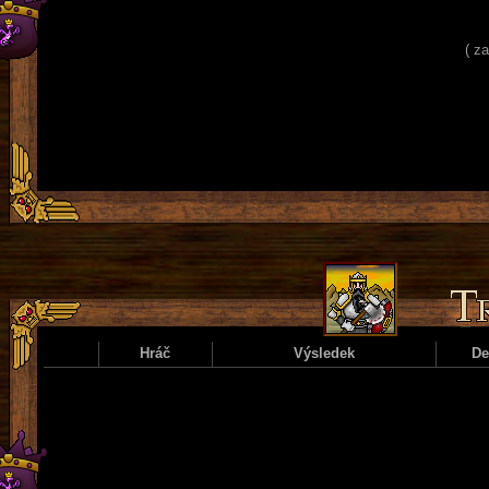
( z
Hráč
Výsledek
D