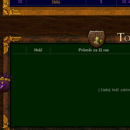
10.
Helix
1
10. 
Hráč
Průměr za 11 ras
( žádný hráč zatím