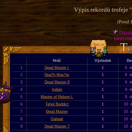
Výpis rekordů trofeje 
(Poraž 
Odměna
(nejrychle
Hráč
Výsledek
De
1.
Dead Master l.
1
6. d
2.
Dea†h Mas†er
1
8. d
3.
Dead Master 8
1
9. d
4.
Indián
1
9. d
5.
Master of Reborn l.
1
9. d
6.
Tehol Beddict
1
10. 
7.
Đead Master
1
10. 
8.
Galwail
1
10. 
9.
Dead Master 7
1
10. 