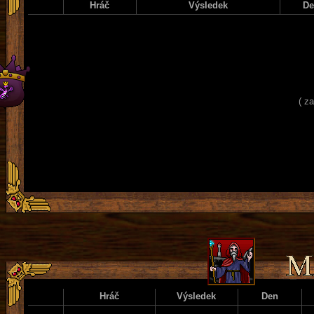
Hráč
Výsledek
D
( z
Hráč
Výsledek
Den