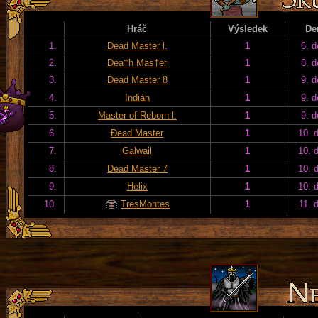
Hráč
Výsledek
De
1.
Dead Master l.
1
6. d
2.
Dea†h Mas†er
1
8. d
3.
Dead Master 8
1
9. d
4.
Indián
1
9. d
5.
Master of Reborn l.
1
9. d
6.
Đead Master
1
10. 
7.
Galwail
1
10. 
8.
Dead Master 7
1
10. 
9.
Helix
1
10. 
10.
TresMontes
1
11. 