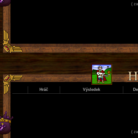
( z
Hráč
Výsledek
D
( z