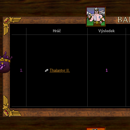
Hráč
Výsledek
1.
Thalantyr II.
1