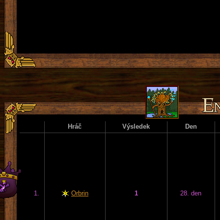
Hráč
Výsledek
Den
1.
Orbrin
1
28. den