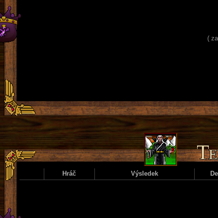
( z
Hráč
Výsledek
D