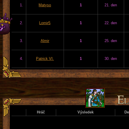
1.
Matyso
1
21. den
2.
Lomir5
1
22. den
3.
Almir
1
25. den
4.
Patrick VI.
1
30. den
Hráč
Výsledek
D