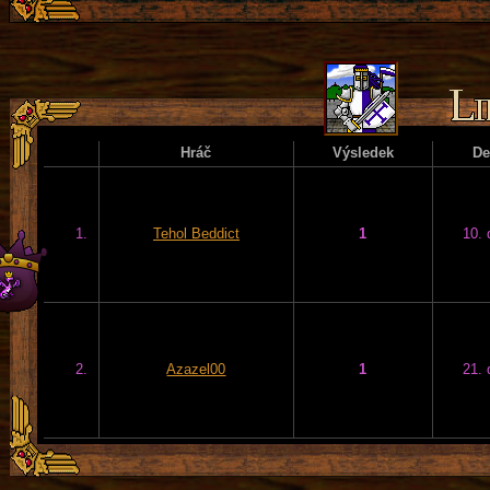
Hráč
Výsledek
D
1.
Tehol Beddict
1
10. 
2.
Azazel00
1
21. 