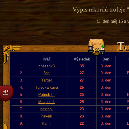
Výpis rekordů trofeje 
(3. den měj 15 a v
Hráč
Výsledek
Den
1.
chesstik3
35
3. den
2.
3bit
27
3. den
B
3.
Target
27
3. den
4.
Turecká káva
26
3. den
5.
Patrick II.
25
3. den
B
6.
Maxpol II.
25
3. den
S
7.
noxtrip.
23
3. den
B
8.
PavelII
23
3. den
9.
Kamil
22
3. den
B