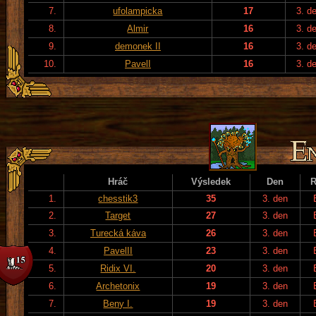
7.
ufolampicka
17
3. d
8.
Almir
16
3. d
9.
demonek II
16
3. d
10.
PavelI
16
3. d
Hráč
Výsledek
Den
R
1.
chesstik3
35
3. den
2.
Target
27
3. den
3.
Turecká káva
26
3. den
4.
PavelII
23
3. den
5.
Ridix VI.
20
3. den
6.
Archetonix
19
3. den
7.
Beny I.
19
3. den