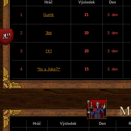
Hráč
Výsledek
Den
1.
Gurtík
21
3. den
2.
3bit
20
3. den
3.
†X†
20
3. den
4.
*Its a Joke?!*
15
3. den
Hráč
Výsledek
Den
R