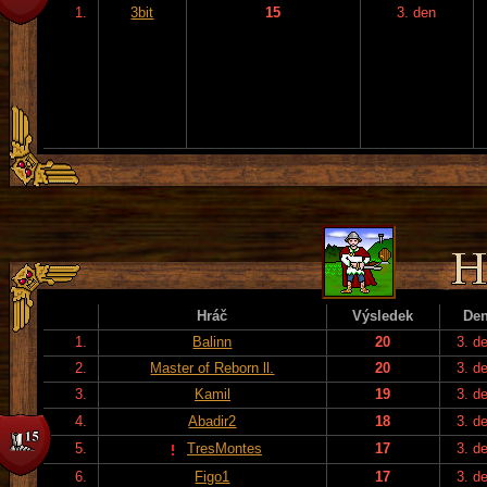
1.
3bit
15
3. den
Hráč
Výsledek
De
1.
Balinn
20
3. d
2.
Master of Reborn ll.
20
3. d
3.
Kamil
19
3. d
4.
Abadir2
18
3. d
5.
TresMontes
17
3. d
6.
Figo1
17
3. d