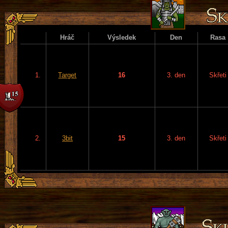
Hráč
Výsledek
Den
Rasa
1.
Target
16
3. den
Skřeti
2.
3bit
15
3. den
Skřeti