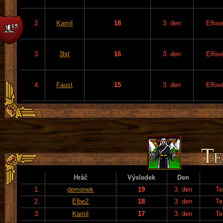
2.
Kamil
18
3. den
Elfov
3.
3bit
16
3. den
Elfov
4.
Faust
15
3. den
Elfov
Hráč
Výsledek
Den
1.
demonek
19
3. den
Te
2.
Elbe2
18
3. den
Te
3.
Kamil
17
3. den
Te