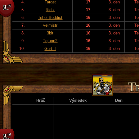
4.
Target
17
3. den
Te
5.
Ridix
17
3. den
Te
6.
Tehol Beddict
16
3. den
Te
7.
velmistr
16
3. den
Te
8.
3bit
16
3. den
Te
9.
Tqtuan2
16
3. den
Te
10.
Gurt II
16
3. den
Te
Hráč
Výsledek
Den