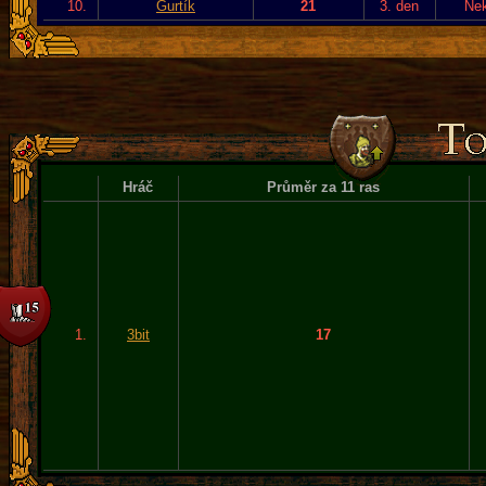
10.
Gurtík
21
3. den
Ne
Hráč
Průměr za 11 ras
1.
3bit
17