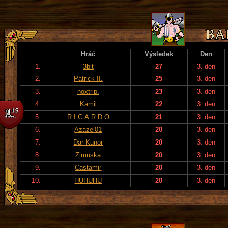
Hráč
Výsledek
Den
1.
3bit
27
3. den
2.
Patrick II.
25
3. den
3.
noxtrip.
23
3. den
4.
Kamil
22
3. den
5.
R.I.C.A.R.D.O
21
3. den
6.
Azazel01
20
3. den
7.
Dar-Kunor
20
3. den
8.
Zimuska
20
3. den
9.
Castamir
20
3. den
10.
HUHUHU
20
3. den