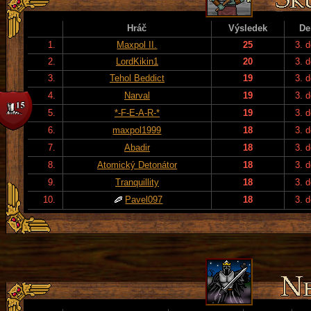
Hráč
Výsledek
De
1.
Maxpol II.
25
3. 
2.
LordKikin1
20
3. 
3.
Tehol Beddict
19
3. 
4.
Narval
19
3. 
5.
*-F-E-A-R-*
19
3. 
6.
maxpol1999
18
3. 
7.
Abadir
18
3. 
8.
Atomický Detonátor
18
3. 
9.
Tranquillity
18
3. 
10.
Pavel097
18
3. 