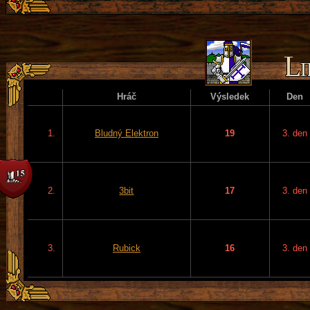
Hráč
Výsledek
Den
1.
Bludný Elektron
19
3. den
2.
3bit
17
3. den
3.
Rubick
16
3. den