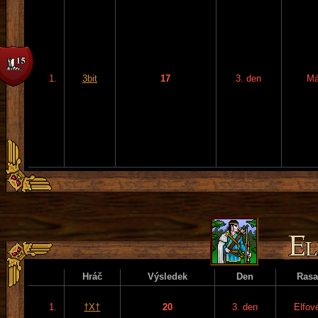
1.
3bit
17
3. den
Má
Hráč
Výsledek
Den
Rasa
1.
†X†
20
3. den
Elfov