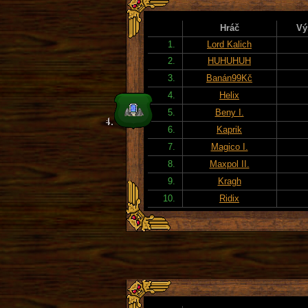
Hráč
Vý
1.
Lord Kalich
2.
HUHUHUH
3.
Banán99Kč
4.
Helix
5.
Beny I.
6.
Kaprik
7.
Magico I.
8.
Maxpol II.
9.
Kragh
10.
Ridix