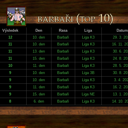
Výsledek
Den
Rasa
Liga
Datum
12
10. den
Barbaři
Liga K3
29. 3. 2
11
10. den
Barbaři
Liga K3
16. 11. 2
11
13. den
Barbaři
Liga K3
30. 6. 2
11
15. den
Barbaři
Liga K3
24. 8. 2
10
11. den
Barbaři
Liga K3
28. 5. 2
9
10. den
Barbaři
Liga 3B
30. 8. 2
9
10. den
Barbaři
Liga K3
3. 4. 20
9
11. den
Barbaři
Liga K3
16. 2. 2
9
15. den
Barbaři
Liga NE
13. 1. 2
8
6. den
Barbaři
Liga K3
14. 10. 2