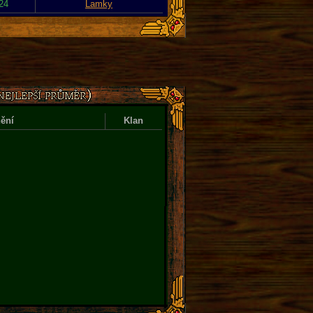
024
Lamky
ění
Klan