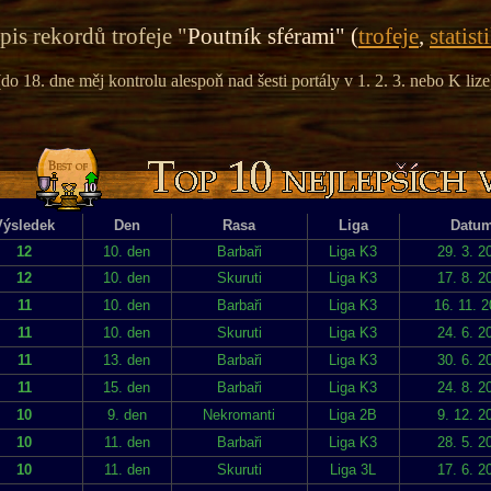
is rekordů trofeje "
Poutník sférami" (
trofeje
,
statist
(do 18. dne měj kontrolu alespoň nad šesti portály v 1. 2. 3. nebo K lize
Výsledek
Den
Rasa
Liga
Datu
12
10. den
Barbaři
Liga K3
29. 3. 2
12
10. den
Skuruti
Liga K3
17. 8. 2
11
10. den
Barbaři
Liga K3
16. 11. 
11
10. den
Skuruti
Liga K3
24. 6. 2
11
13. den
Barbaři
Liga K3
30. 6. 2
11
15. den
Barbaři
Liga K3
24. 8. 2
10
9. den
Nekromanti
Liga 2B
9. 12. 2
10
11. den
Barbaři
Liga K3
28. 5. 2
10
11. den
Skuruti
Liga 3L
17. 6. 2