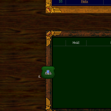
10.
Helix
Hráč