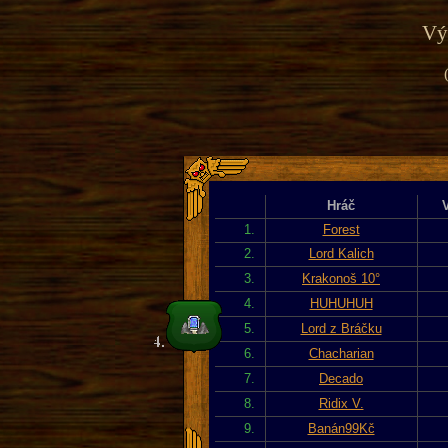
Výp
Hráč
1.
Forest
2.
Lord Kalich
3.
Krakonoš 10°
4.
HUHUHUH
5.
Lord z Bráčku
6.
Chacharian
7.
Decado
8.
Ridix V.
9.
Banán99Kč