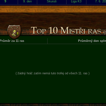
9
9. den
Skuruti
Liga K3
7. 6. 2
Průměr za 11 ras
Průměrný den spln
( žádný hráč zatím nemá tuto trofej od všech 11. ras )