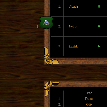
1.
Abadir
8
2.
Nytron
6
3.
Gurtík
6
Hráč
1.
Faust
2.
Ridix