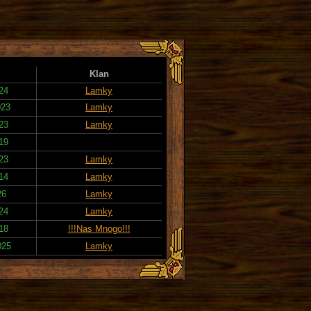
Klan
024
Lamky
023
Lamky
023
Lamky
019
023
Lamky
014
Lamky
26
Lamky
024
Lamky
018
!!!Nas Mnogo!!!
025
Lamky