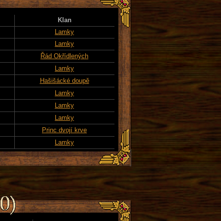
Klan
Lamky
Lamky
Řád Okřídlených
Lamky
Hašišácké doupě
Lamky
Lamky
Lamky
Princ dvojí krve
Lamky