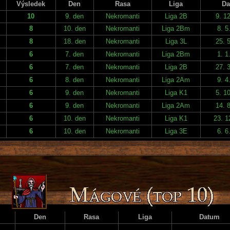
Výsledek
Den
Rasa
Liga
Da
10
9. den
Nekromanti
Liga 2B
9. 1
8
10. den
Nekromanti
Liga 2Bm
8. 5
8
18. den
Nekromanti
Liga 3L
25. 
6
7. den
Nekromanti
Liga 2Bm
1. 1
6
7. den
Nekromanti
Liga 2B
27. 
6
8. den
Nekromanti
Liga 2Am
9. 4
6
9. den
Nekromanti
Liga K1
5. 1
6
9. den
Nekromanti
Liga 2Am
14. 
6
10. den
Nekromanti
Liga K1
23. 1
6
10. den
Nekromanti
Liga 3E
6. 6
Den
Rasa
Liga
Datum