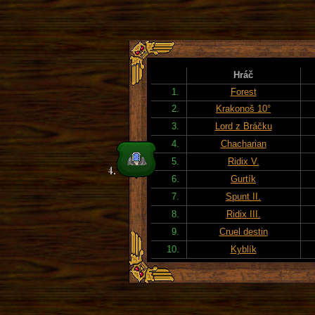
Hráč
1.
Forest
2.
Krakonoš 10°
3.
Lord z Bráčku
4.
Chacharian
5.
Ridix V.
6.
Gurtík
7.
Spunt II.
8.
Ridix III.
9.
Cruel destin
10.
Kyblík