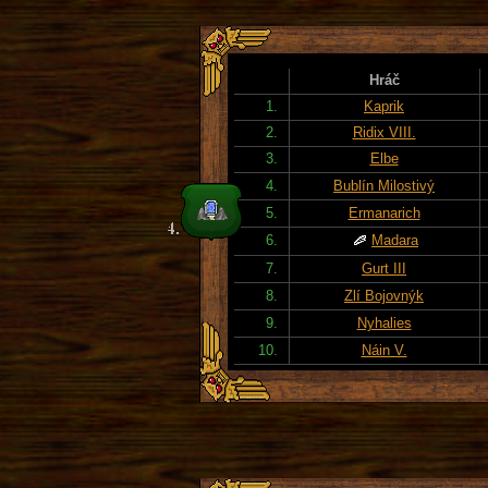
Hráč
1.
Kaprik
2.
Ridix VIII.
3.
Elbe
4.
Bublín Milostivý
5.
Ermanarich
6.
Madara
7.
Gurt III
8.
Zlí Bojovnýk
9.
Nyhalies
10.
Náin V.