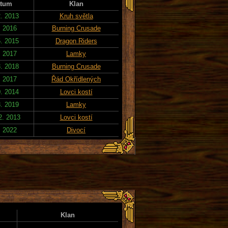
tum
Klan
2. 2013
Kruh světla
. 2016
Burning Crusade
5. 2015
Dragon Riders
. 2017
Lamky
3. 2018
Burning Crusade
. 2017
Řád Okřídlených
0. 2014
Lovci kostí
8. 2019
Lamky
2. 2013
Lovci kostí
. 2022
Divocí
Klan