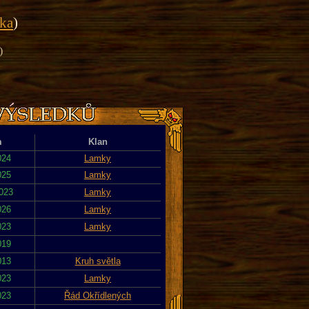
ika
)
)
m
Klan
024
Lamky
025
Lamky
2023
Lamky
026
Lamky
023
Lamky
019
013
Kruh světla
023
Lamky
023
Řád Okřídlených