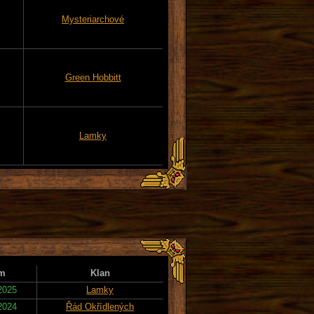
Mysteriarchové
Green Hobbitt
Lamky
m
Klan
2025
Lamky
2024
Řád Okřídlených