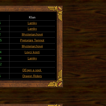
Klan
6
Lamky
5
Lamky
2
Mysteriarchové
25
Pretoriáni Temnot
Mysteriarchové
14
Lovci kostí
14
Lamky
22
DEgen a spol.
5
Dragon Riders