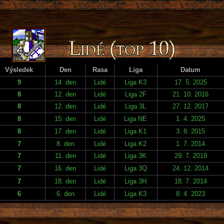
Výsledek
Den
Rasa
Liga
Datum
9
14. den
Lidé
Liga K3
17. 5. 2025
8
12. den
Lidé
Liga 2F
21. 10. 2016
8
12. den
Lidé
Liga 3L
27. 12. 2017
8
15. den
Lidé
Liga NE
1. 4. 2025
8
17. den
Lidé
Liga K1
3. 8. 2015
7
8. den
Lidé
Liga K2
1. 7. 2014
7
11. den
Lidé
Liga 3K
29. 7. 2019
7
16. den
Lidé
Liga 3Q
24. 12. 2014
7
18. den
Lidé
Liga 3H
18. 7. 2014
6
6. den
Lidé
Liga K3
8. 4. 2023