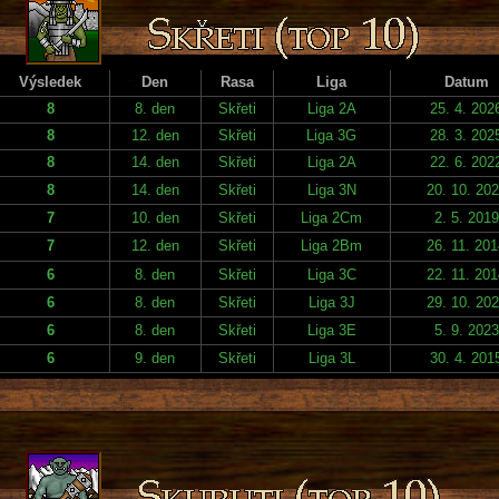
Výsledek
Den
Rasa
Liga
Datum
8
8. den
Skřeti
Liga 2A
25. 4. 202
8
12. den
Skřeti
Liga 3G
28. 3. 202
8
14. den
Skřeti
Liga 2A
22. 6. 202
8
14. den
Skřeti
Liga 3N
20. 10. 20
7
10. den
Skřeti
Liga 2Cm
2. 5. 2019
7
12. den
Skřeti
Liga 2Bm
26. 11. 20
6
8. den
Skřeti
Liga 3C
22. 11. 20
6
8. den
Skřeti
Liga 3J
29. 10. 20
6
8. den
Skřeti
Liga 3E
5. 9. 2023
6
9. den
Skřeti
Liga 3L
30. 4. 201