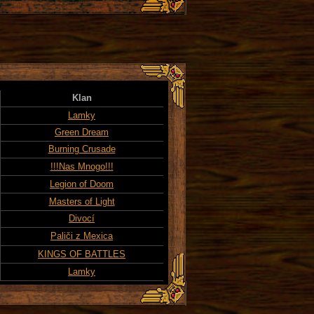
Klan
Lamky
Green Dream
Burning Crusade
!!!Nas Mnogo!!!
Legion of Doom
Masters of Light
Divocí
Paliči z Mexica
KINGS OF BATTLES
Lamky