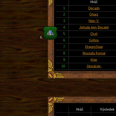
Hráč
1.
Decado
2.
Gharz
3.
Náin V.
4.
Jehuda ben Becalel
5.
Ocel
6.
Grifins
7.
DragonSpar
8.
Mustafa Kemal
9.
khar
10.
-Nováček-
Hráč
Výsledek