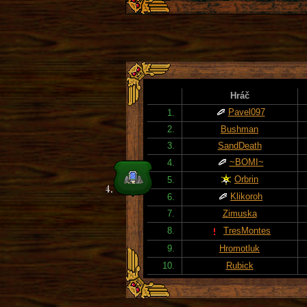
Hráč
Pavel097
1.
2.
Bushman
3.
SandDeath
~BOMI~
4.
Orbrin
5.
Klikoroh
6.
7.
Zimuska
8.
TresMontes
9.
Hromotluk
10.
Rubick