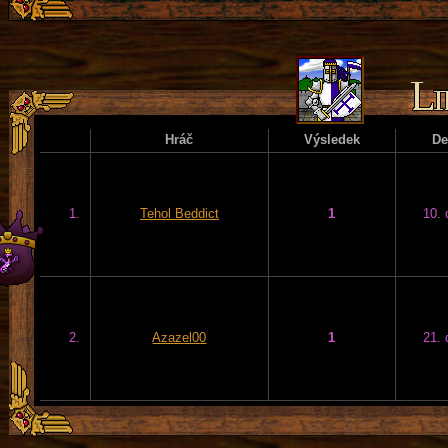
Hráč
Výsledek
D
1.
Tehol Beddict
1
10. 
2.
Azazel00
1
21. 