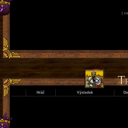
( z
Hráč
Výsledek
D