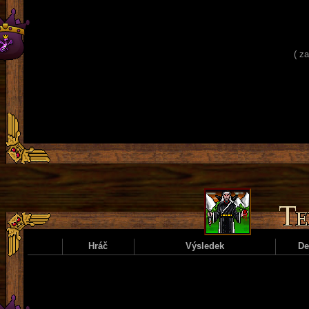
( z
Hráč
Výsledek
D