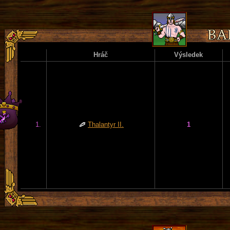
Hráč
Výsledek
1.
Thalantyr II.
1