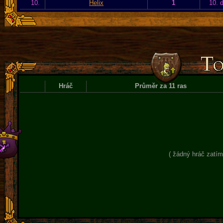
10.
Helix
1
10. 
Hráč
Průměr za 11 ras
( žádný hráč zatím