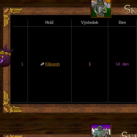
Hráč
Výsledek
Den
1.
Klikoroh
1
14. den