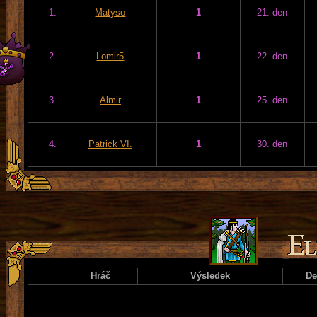
1.
Matyso
1
21. den
2.
Lomir5
1
22. den
3.
Almir
1
25. den
4.
Patrick VI.
1
30. den
Hráč
Výsledek
D