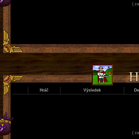
( z
Hráč
Výsledek
D
( z