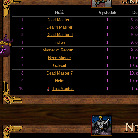
Hráč
Výsledek
De
1.
Dead Master l.
1
6. d
2.
Dea†h Mas†er
1
8. d
3.
Dead Master 8
1
9. d
4.
Indián
1
9. d
5.
Master of Reborn l.
1
9. d
6.
Đead Master
1
10. 
7.
Galwail
1
10. 
8.
Dead Master 7
1
10. 
9.
Helix
1
10. 
10.
TresMontes
1
11. 