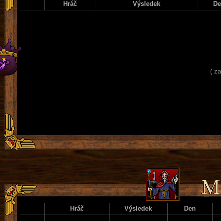
Hráč
Výsledek
D
( z
Hráč
Výsledek
Den