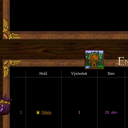
Hráč
Výsledek
Den
1.
Orbrin
1
28. den