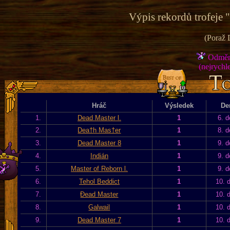
Výpis rekordů trofeje 
(Poraž 
Odměna
(nejrychle
Hráč
Výsledek
De
1.
Dead Master l.
1
6. d
2.
Dea†h Mas†er
1
8. d
3.
Dead Master 8
1
9. d
4.
Indián
1
9. d
5.
Master of Reborn l.
1
9. d
6.
Tehol Beddict
1
10. 
7.
Đead Master
1
10. 
8.
Galwail
1
10. 
9.
Dead Master 7
1
10. 