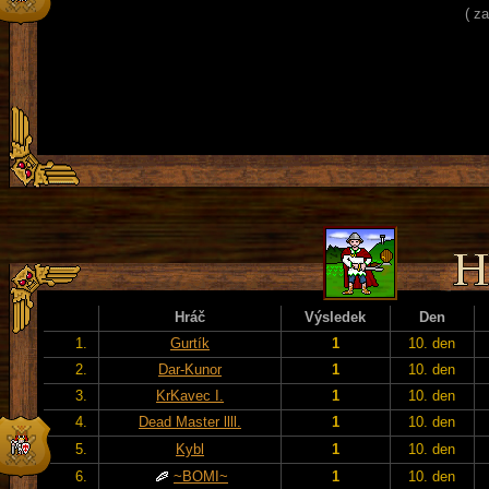
( z
Hráč
Výsledek
Den
1.
Gurtík
1
10. den
2.
Dar-Kunor
1
10. den
3.
KrKavec I.
1
10. den
4.
Dead Master llll.
1
10. den
5.
Kybl
1
10. den
6.
~BOMI~
1
10. den