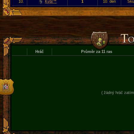
10.
Kýbl™
1
10. den
Sku
Hráč
Průměr za 11 ras
( žádný hráč zatím