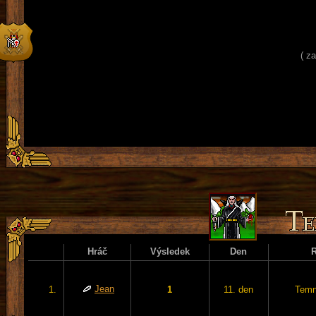
( z
Hráč
Výsledek
Den
Jean
1.
1
11. den
Temn