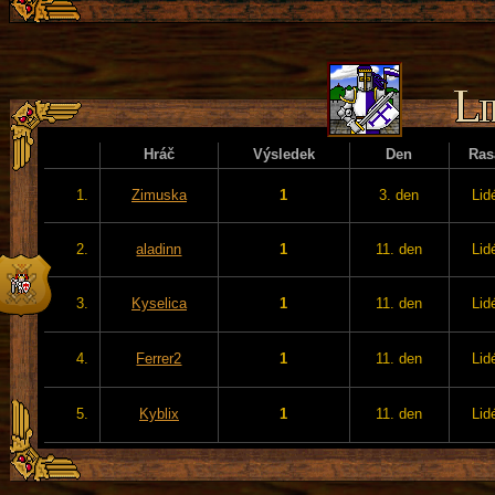
Hráč
Výsledek
Den
Ras
1.
Zimuska
1
3. den
Lid
2.
aladinn
1
11. den
Lid
3.
Kyselica
1
11. den
Lid
4.
Ferrer2
1
11. den
Lid
5.
Kyblix
1
11. den
Lid