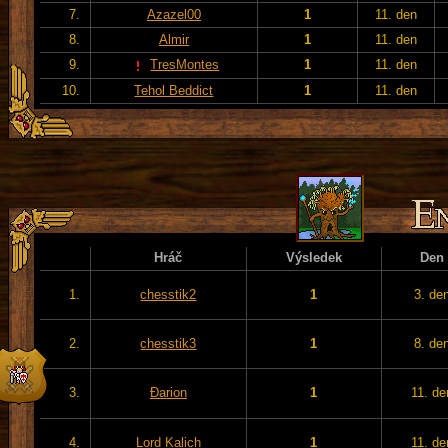
7.
Azazel00
1
11. den
8.
Almir
1
11. den
9.
TresMontes
1
11. den
10.
Tehol Beddict
1
11. den
Hráč
Výsledek
Den
1.
chesstik2
1
3. de
2.
chesstik3
1
8. de
3.
Đarion
1
11. de
4.
Lord Kalich
1
11. de