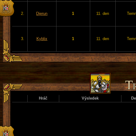
2.
Djerun
1
11. den
Temn
3.
Kyblix
1
11. den
Temn
Hráč
Výsledek
D