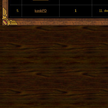
5.
konikPD
1
11. de