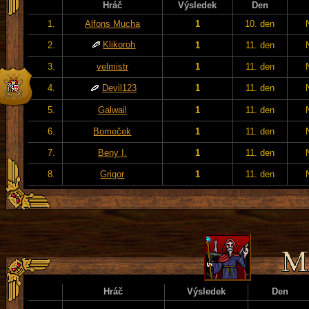
Hráč
Výsledek
Den
1.
Alfons Mucha
1
10. den
Klikoroh
2.
1
11. den
3.
velmistr
1
11. den
4.
Devil123
1
11. den
5.
Galwail
1
11. den
6.
Bomeček
1
11. den
7.
Beny I.
1
11. den
8.
Grigor
1
11. den
Hráč
Výsledek
Den