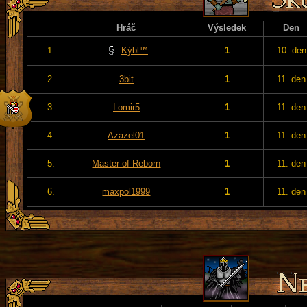
Hráč
Výsledek
Den
1.
Kýbl™
1
10. den
2.
3bit
1
11. den
3.
Lomir5
1
11. den
4.
Azazel01
1
11. den
5.
Master of Reborn
1
11. den
6.
maxpol1999
1
11. den