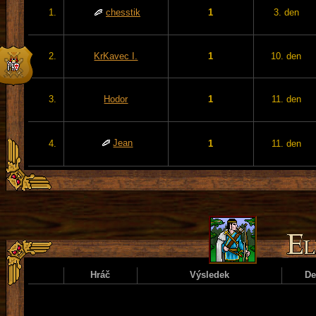
1.
chesstik
1
3. den
2.
KrKavec I.
1
10. den
3.
Hodor
1
11. den
Jean
4.
1
11. den
Hráč
Výsledek
D