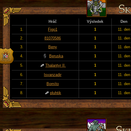
Hráč
Výsledek
Den
1.
Figo1
1
11. den
2.
81070586
1
11. den
3.
Beny
1
11. den
4.
Beruska
1
11. den
5.
Thalantyr II.
1
11. den
6.
Isvanzadir
1
11. den
7.
Bomíto
1
11. den
8.
pluhtik
1
11. den