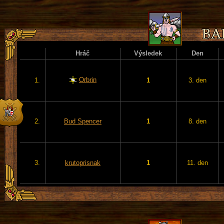
Hráč
Výsledek
Den
Orbrin
1.
1
3. den
2.
Bud Spencer
1
8. den
3.
krutoprisnak
1
11. den