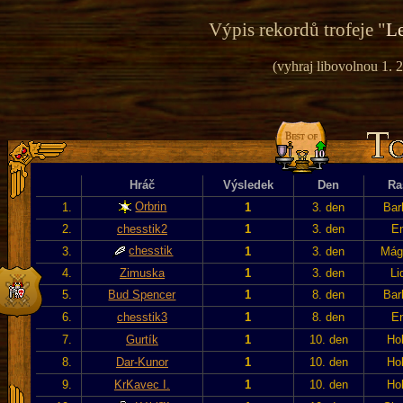
Výpis rekordů trofeje "
Le
(vyhraj libovolnou 1. 2
Hráč
Výsledek
Den
Ra
Orbrin
1.
1
3. den
Bar
2.
chesstik2
1
3. den
En
chesstik
3.
1
3. den
Mág
4.
Zimuska
1
3. den
Li
5.
Bud Spencer
1
8. den
Bar
6.
chesstik3
1
8. den
En
7.
Gurtík
1
10. den
Hob
8.
Dar-Kunor
1
10. den
Hob
9.
KrKavec I.
1
10. den
Hob