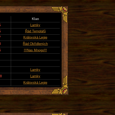
Klan
5
Lamky
5
Řád Templářů
7
Královská Legie
3
Řád Okřídlených
6
!!!Nas Mnogo!!!
Lamky
18
Lamky
Královská Legie