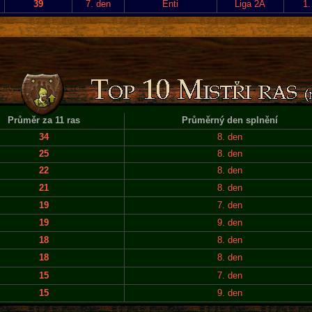
39
7. den
Enti
Liga 2A
1.
Průměr za 11 ras
Průměrný den splnění
34
8. den
25
8. den
22
8. den
21
8. den
19
7. den
19
9. den
18
8. den
18
8. den
15
7. den
15
9. den