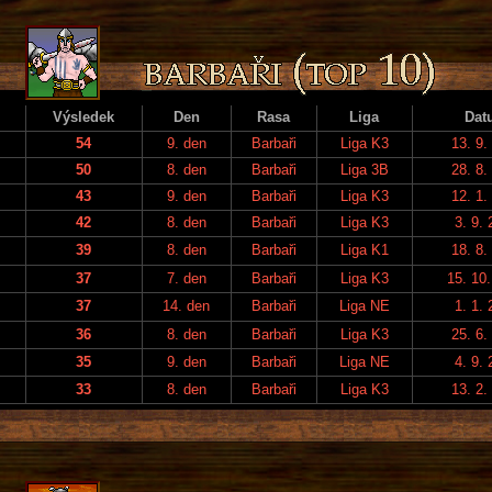
Výsledek
Den
Rasa
Liga
Dat
54
9. den
Barbaři
Liga K3
13. 9.
50
8. den
Barbaři
Liga 3B
28. 8.
43
9. den
Barbaři
Liga K3
12. 1.
42
8. den
Barbaři
Liga K3
3. 9.
39
8. den
Barbaři
Liga K1
18. 8.
37
7. den
Barbaři
Liga K3
15. 10
37
14. den
Barbaři
Liga NE
1. 1.
36
8. den
Barbaři
Liga K3
25. 6.
35
9. den
Barbaři
Liga NE
4. 9.
33
8. den
Barbaři
Liga K3
13. 2.