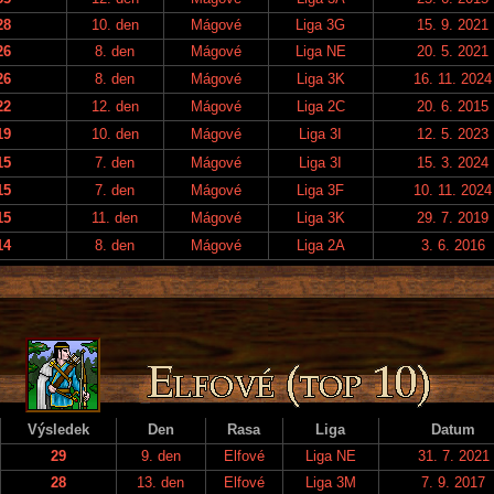
28
10. den
Mágové
Liga 3G
15. 9. 2021
26
8. den
Mágové
Liga NE
20. 5. 2021
26
8. den
Mágové
Liga 3K
16. 11. 2024
22
12. den
Mágové
Liga 2C
20. 6. 2015
19
10. den
Mágové
Liga 3I
12. 5. 2023
15
7. den
Mágové
Liga 3I
15. 3. 2024
15
7. den
Mágové
Liga 3F
10. 11. 2024
15
11. den
Mágové
Liga 3K
29. 7. 2019
14
8. den
Mágové
Liga 2A
3. 6. 2016
Výsledek
Den
Rasa
Liga
Datum
29
9. den
Elfové
Liga NE
31. 7. 2021
28
13. den
Elfové
Liga 3M
7. 9. 2017