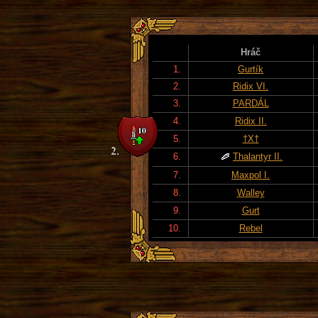
Hráč
1.
Gurtík
2.
Ridix VI.
3.
PARDÁL
4.
Ridix II.
5.
†X†
6.
Thalantyr II.
7.
Maxpol I.
8.
Walley
9.
Gurt
10.
Rebel