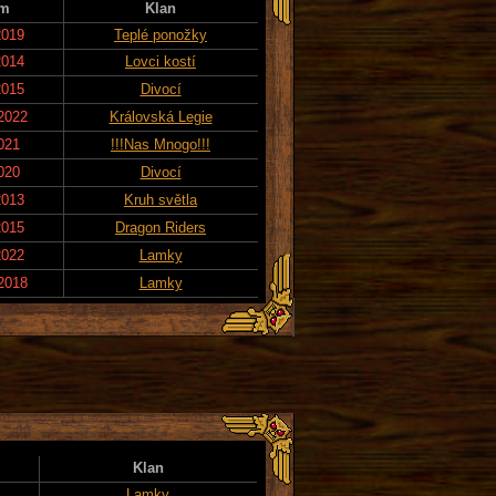
um
Klan
2019
Teplé ponožky
2014
Lovci kostí
2015
Divocí
 2022
Královská Legie
2021
!!!Nas Mnogo!!!
2020
Divocí
2013
Kruh světla
2015
Dragon Riders
2022
Lamky
 2018
Lamky
Klan
Lamky