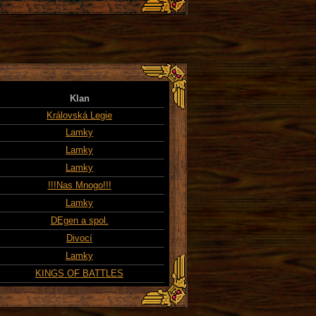
Klan
Královská Legie
Lamky
Lamky
Lamky
!!!Nas Mnogo!!!
Lamky
DEgen a spol.
Divocí
Lamky
KINGS OF BATTLES