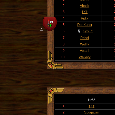
2.
Abadir
3.
†X†
4.
Ridix
5.
Dar-Kunor
6.
Kýbl™
7.
Rebel
8.
Wolfik
9.
Vosa I
10.
Walleyy
Hráč
1.
†X†
2.
Spugagan