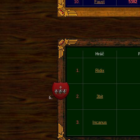
10.
Faust
5382
Hráč
P
1.
Ridix
2.
3bit
3.
Incanus