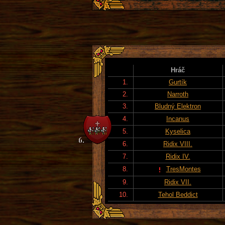
Hráč
1.
Gurtík
2.
Narroth
3.
Bludný Elektron
4.
Incanus
5.
Kyselica
6.
Ridix VIII.
7.
Ridix IV.
8.
TresMontes
9.
Ridix VII.
10.
Tehol Beddict