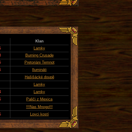
Klan
6
Lamky
8
Burning Crusade
6
Pretoriáni Temnot
6
Ilumináti
Hašišácké doupě
Lamky
4
Lamky
6
Paliči z Mexica
!!!Nas Mnogo!!!
6
Lovci kostí