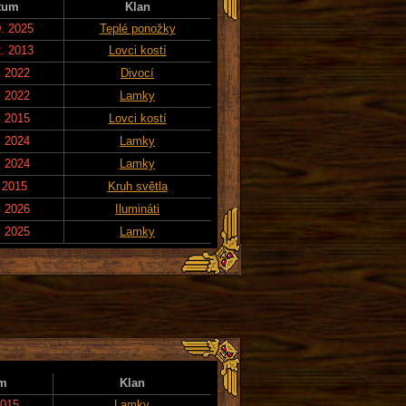
tum
Klan
0. 2025
Teplé ponožky
2. 2013
Lovci kostí
. 2022
Divocí
. 2022
Lamky
. 2015
Lovci kostí
. 2024
Lamky
. 2024
Lamky
. 2015
Kruh světla
. 2026
Ilumináti
. 2025
Lamky
m
Klan
2015
Lamky