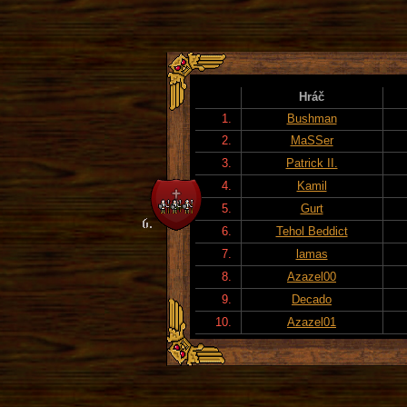
Hráč
1.
Bushman
2.
MaSSer
3.
Patrick II.
4.
Kamil
5.
Gurt
6.
Tehol Beddict
7.
lamas
8.
Azazel00
9.
Decado
10.
Azazel01