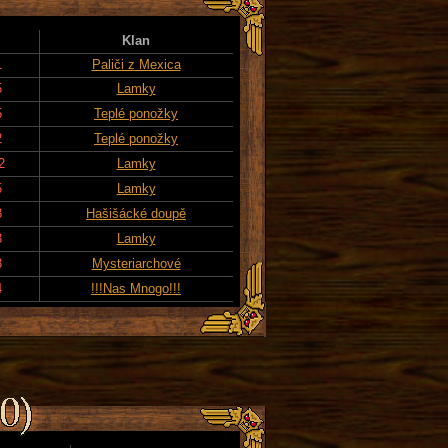
Klan
1
Paliči z Mexica
5
Lamky
5
Teplé ponožky
2
Teplé ponožky
2
Lamky
5
Lamky
3
Hašišácké doupě
3
Lamky
3
Mysteriarchové
4
!!!Nas Mnogo!!!