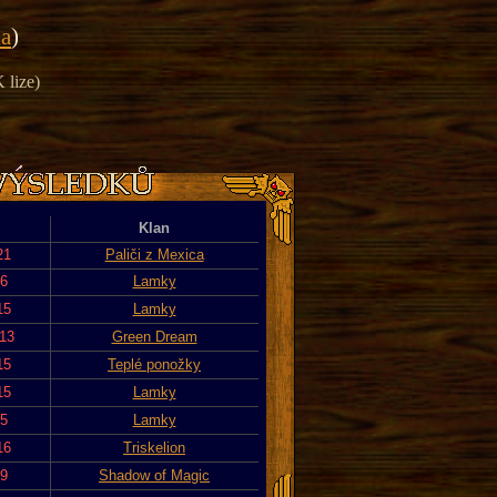
ka
)
 lize)
Klan
21
Paliči z Mexica
16
Lamky
15
Lamky
013
Green Dream
15
Teplé ponožky
15
Lamky
15
Lamky
16
Triskelion
19
Shadow of Magic