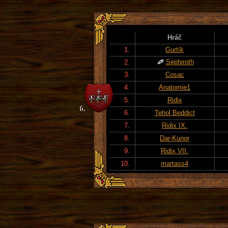
Hráč
1.
Gurtík
Sephiroth
2.
3.
Cosac
4.
Anatomie1
5.
Ridix
6.
Tehol Beddict
7.
Ridix IX.
8.
Dar-Kunor
9.
Ridix VII.
10.
martass4