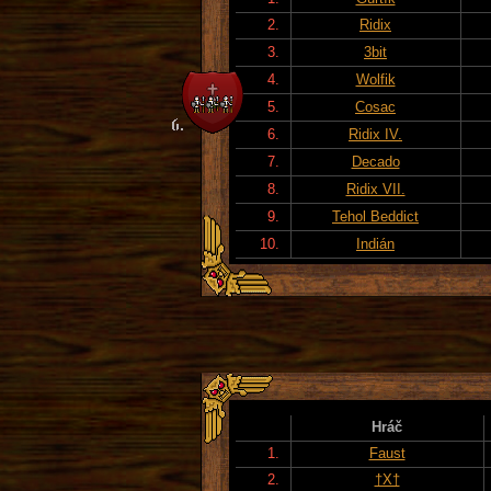
2.
Ridix
3.
3bit
4.
Wolfik
5.
Cosac
6.
Ridix IV.
7.
Decado
8.
Ridix VII.
9.
Tehol Beddict
10.
Indián
Hráč
1.
Faust
2.
†X†