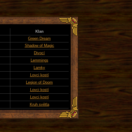
Klan
Green Dream
Shadow of Magic
Divocí
Lemmings
Lamky
Lovci kostí
Legion of Doom
Lovci kostí
Lovci kostí
Kruh světla