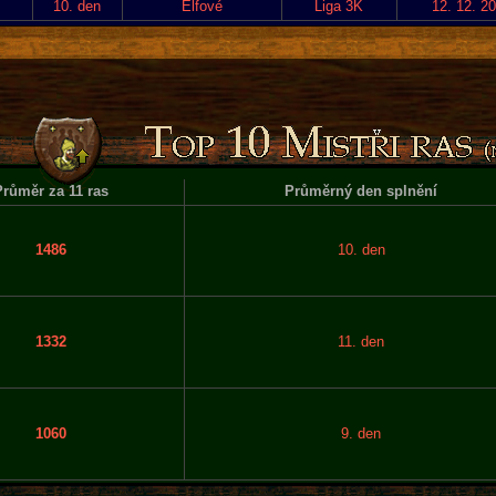
10. den
Elfové
Liga 3K
12. 12. 2
růměr za 11 ras
Průměrný den splnění
1486
10. den
1332
11. den
1060
9. den