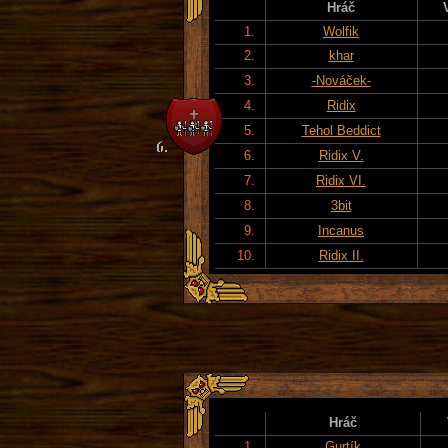
Hráč
1.
Wolfik
2.
khar
3.
-Nováček-
4.
Ridix
5.
Tehol Beddict
6.
Ridix V.
7.
Ridix VI.
8.
3bit
9.
Incanus
10.
Ridix II.
Hráč
1.
Gurtík