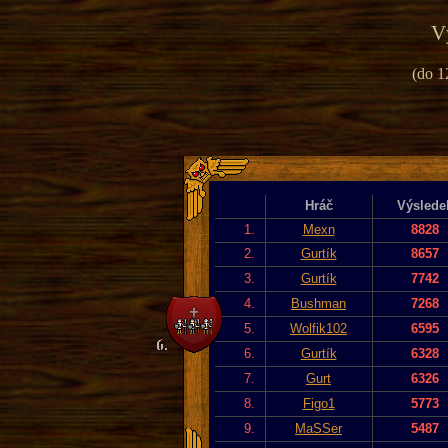
V
(do 1
Hráč
Výslede
1.
Mexn
8828
2.
Gurtík
8657
3.
Gurtík
7742
4.
Bushman
7268
5.
Wolfik102
6595
6.
Gurtík
6328
7.
Gurt
6326
8.
Figo1
5773
9.
MaSSer
5487