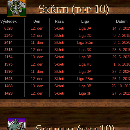
Výsledek
Den
Rasa
Liga
Datum
6328
12. den
Skřeti
Liga 3A
14. 7. 201
3345
12. den
Skřeti
Liga 2D
9. 7. 201
2414
11. den
Skřeti
Liga 2Cm
8. 1. 202
2313
12. den
Skřeti
Liga 3K
23. 5. 201
2154
10. den
Skřeti
Liga 3B
29. 5. 202
1975
12. den
Skřeti
Liga K3
1. 6. 201
1890
11. den
Skřeti
Liga 3A
27. 2. 202
1643
12. den
Skřeti
Liga 2Bm
25. 1. 201
1468
10. den
Skřeti
Liga 3B
26. 10. 20
1429
12. den
Skřeti
Liga 3F
27. 5. 202