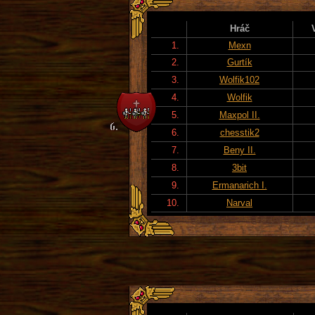
Hráč
1.
Mexn
2.
Gurtík
3.
Wolfik102
4.
Wolfik
5.
Maxpol II.
6.
chesstik2
7.
Beny II.
8.
3bit
9.
Ermanarich I.
10.
Narval