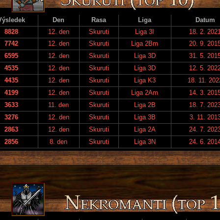
Výsledek
Den
Rasa
Liga
Datum
8828
12. den
Skuruti
Liga 3I
18. 2. 202
7742
12. den
Skuruti
Liga 2Bm
20. 9. 201
6595
12. den
Skuruti
Liga 3D
31. 5. 201
4535
12. den
Skuruti
Liga 3D
12. 5. 202
4435
12. den
Skuruti
Liga K3
18. 11. 202
4199
12. den
Skuruti
Liga 2Am
14. 3. 201
3633
11. den
Skuruti
Liga 2B
18. 7. 202
3276
12. den
Skuruti
Liga 3B
3. 11. 201
2863
12. den
Skuruti
Liga 2A
24. 7. 202
2856
8. den
Skuruti
Liga 3N
24. 6. 201