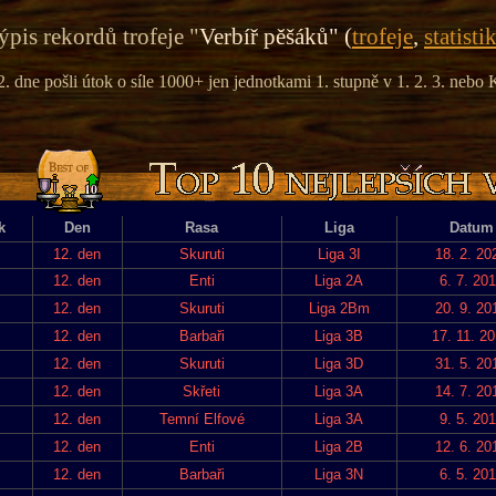
ýpis rekordů trofeje "
Verbíř pěšáků" (
trofeje
,
statisti
2. dne pošli útok o síle 1000+ jen jednotkami 1. stupně v 1. 2. 3. nebo K
k
Den
Rasa
Liga
Datum
12. den
Skuruti
Liga 3I
18. 2. 20
12. den
Enti
Liga 2A
6. 7. 20
12. den
Skuruti
Liga 2Bm
20. 9. 20
12. den
Barbaři
Liga 3B
17. 11. 2
12. den
Skuruti
Liga 3D
31. 5. 20
12. den
Skřeti
Liga 3A
14. 7. 20
12. den
Temní Elfové
Liga 3A
9. 5. 20
12. den
Enti
Liga 2B
12. 6. 20
12. den
Barbaři
Liga 3N
6. 5. 20