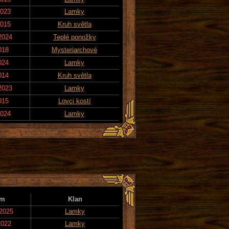
2023
Lamky
2015
Kruh světla
2024
Teplé ponožky
018
Mysteriarchové
024
Lamky
014
Kruh světla
2023
Lamky
015
Lovci kostí
2024
Lamky
um
Klan
 2025
Lamky
2022
Lamky