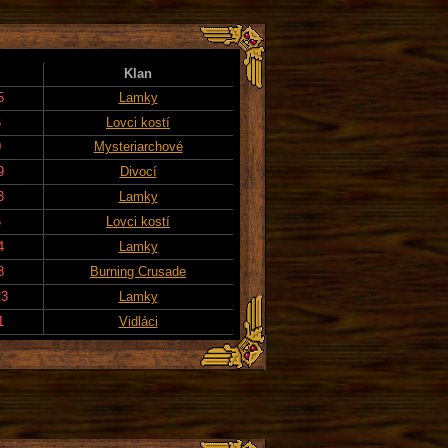
Klan
5
Lamky
5
Lovci kostí
0
Mysteriarchové
9
Divocí
3
Lamky
6
Lovci kostí
4
Lamky
8
Burning Crusade
23
Lamky
1
Vidláci