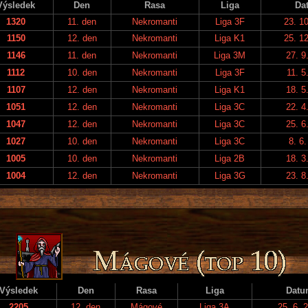
Výsledek
Den
Rasa
Liga
Da
1320
11. den
Nekromanti
Liga 3F
23. 1
1150
12. den
Nekromanti
Liga K1
25. 1
1146
11. den
Nekromanti
Liga 3M
27. 9
1112
10. den
Nekromanti
Liga 3F
11. 5
1107
12. den
Nekromanti
Liga K1
18. 5
1051
12. den
Nekromanti
Liga 3C
22. 4
1047
12. den
Nekromanti
Liga 3C
25. 6
1027
10. den
Nekromanti
Liga 3C
8. 6
1005
10. den
Nekromanti
Liga 2B
18. 3
1004
12. den
Nekromanti
Liga 3G
23. 8
Výsledek
Den
Rasa
Liga
Datu
2205
12. den
Mágové
Liga 3A
25. 6. 