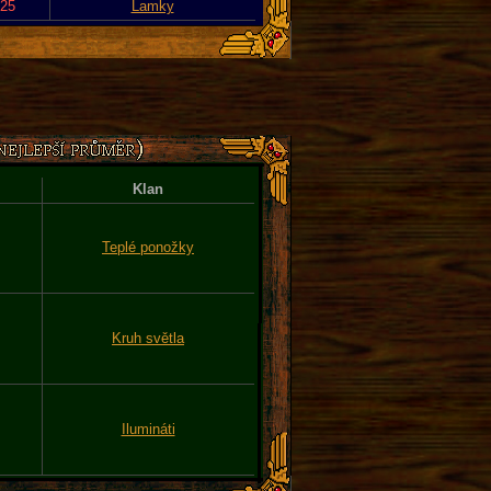
025
Lamky
Klan
Teplé ponožky
Kruh světla
Ilumináti