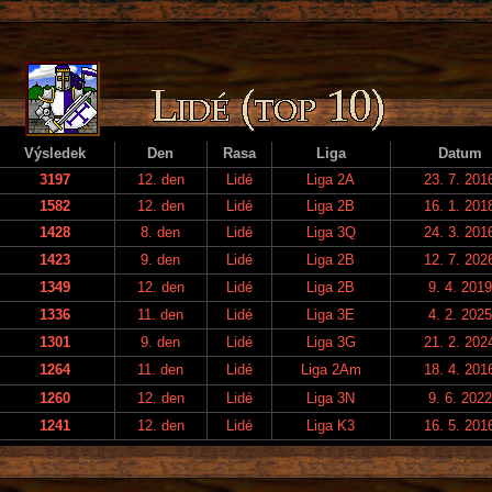
Výsledek
Den
Rasa
Liga
Datum
3197
12. den
Lidé
Liga 2A
23. 7. 201
1582
12. den
Lidé
Liga 2B
16. 1. 201
1428
8. den
Lidé
Liga 3Q
24. 3. 201
1423
9. den
Lidé
Liga 2B
12. 7. 202
1349
12. den
Lidé
Liga 2B
9. 4. 2019
1336
11. den
Lidé
Liga 3E
4. 2. 2025
1301
9. den
Lidé
Liga 3G
21. 2. 202
1264
11. den
Lidé
Liga 2Am
18. 4. 201
1260
12. den
Lidé
Liga 3N
9. 6. 2022
1241
12. den
Lidé
Liga K3
16. 5. 201