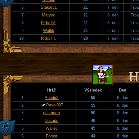
6.
Stakary1
21
7. den
Trpa
7.
Matyso
21
8. den
Trpa
8.
Ridix IV.
21
8. den
Trpa
9.
Wolfik
21
8. den
Trpa
10.
Ridix III.
20
7. den
Trpa
Hráč
Výsledek
Den
1.
Abadir2
69
8. den
Pavel097
2.
59
8. den
3.
darkgarm
50
8. den
4.
Decado
48
8. den
5.
Walley
45
8. den
6.
Forest
44
8. den