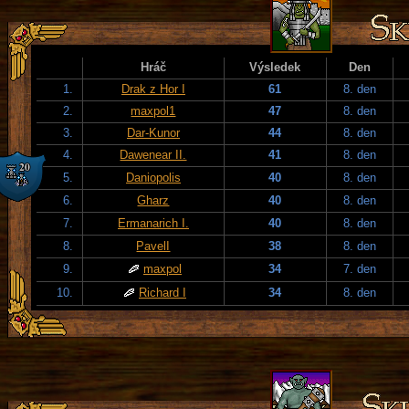
Hráč
Výsledek
Den
1.
Drak z Hor I
61
8. den
2.
maxpol1
47
8. den
3.
Dar-Kunor
44
8. den
4.
Dawenear II.
41
8. den
5.
Daniopolis
40
8. den
6.
Gharz
40
8. den
7.
Ermanarich I.
40
8. den
8.
PavelI
38
8. den
9.
maxpol
34
7. den
10.
Richard I
34
8. den