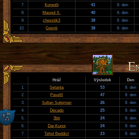
7.
Korgoth
41
8. den
8.
Maxpol II.
40
8. den
9.
chesstik3
38
8. den
10.
Gremli
38
8. den
Hráč
Výsledek
Den
1.
Setanta
53
8. den
2.
PavelII
47
8. den
3.
Sultan Sulejman
26
8. den
4.
Decado
25
8. den
5.
3bit
24
8. den
6.
Dar-Kunor
24
8. den
7.
Tehol Beddict
23
8. den