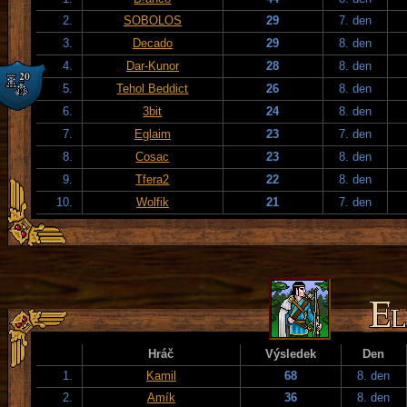
2.
SOBOLOS
29
7. den
3.
Decado
29
8. den
4.
Dar-Kunor
28
8. den
5.
Tehol Beddict
26
8. den
6.
3bit
24
8. den
7.
Eglaim
23
7. den
8.
Cosac
23
8. den
9.
Tfera2
22
8. den
10.
Wolfik
21
7. den
Hráč
Výsledek
Den
1.
Kamil
68
8. den
2.
Amík
36
8. den