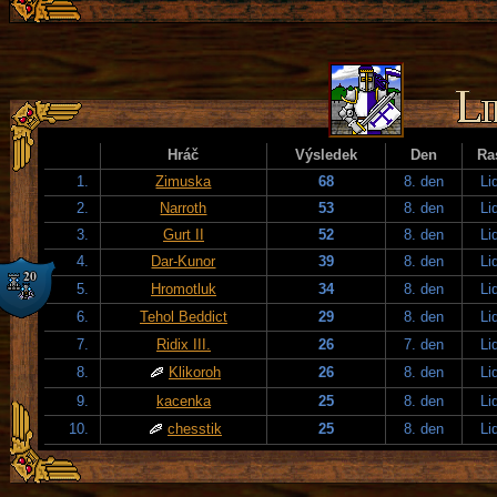
Hráč
Výsledek
Den
Ra
1.
Zimuska
68
8. den
Li
2.
Narroth
53
8. den
Li
3.
Gurt II
52
8. den
Li
4.
Dar-Kunor
39
8. den
Li
5.
Hromotluk
34
8. den
Li
6.
Tehol Beddict
29
8. den
Li
7.
Ridix III.
26
7. den
Li
8.
Klikoroh
26
8. den
Li
9.
kacenka
25
8. den
Li
10.
chesstik
25
8. den
Li