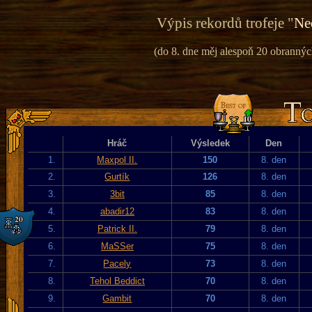
Výpis rekordů trofeje "
Ne
(do 8. dne měj alespoň 20 obranných
Hráč
Výsledek
Den
1.
Maxpol II.
150
8. den
2.
Gurtík
126
8. den
3.
3bit
85
8. den
4.
abadir12
83
8. den
5.
Patrick II.
79
8. den
6.
MaSSer
75
8. den
7.
Pacely
73
8. den
8.
Tehol Beddict
70
8. den
9.
Gambit
70
8. den