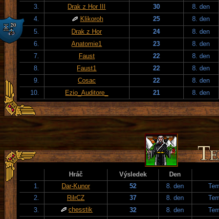
3.
Drak z Hor III
30
8. den
4.
Klikoroh
25
8. den
5.
Drak z Hor
24
8. den
6.
Anatomie1
23
8. den
7.
Faust
22
8. den
8.
Faust1
22
8. den
9.
Cosac
22
8. den
10.
Ezio_Auditore_
21
8. den
Hráč
Výsledek
Den
1.
Dar-Kunor
52
8. den
Tem
2.
RilrCZ
37
8. den
Tem
chesstik
3.
32
8. den
Tem