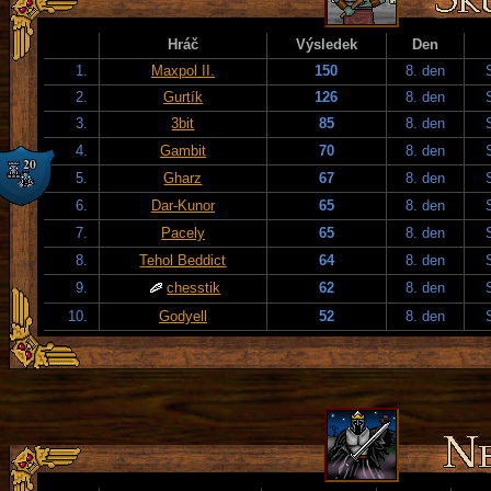
Hráč
Výsledek
Den
1.
Maxpol II.
150
8. den
2.
Gurtík
126
8. den
3.
3bit
85
8. den
4.
Gambit
70
8. den
5.
Gharz
67
8. den
6.
Dar-Kunor
65
8. den
7.
Pacely
65
8. den
8.
Tehol Beddict
64
8. den
9.
chesstik
62
8. den
10.
Godyell
52
8. den