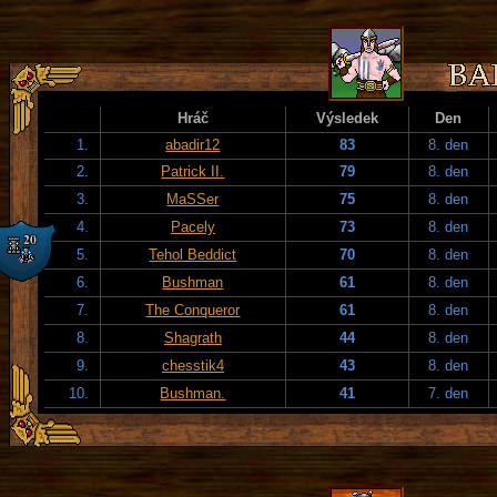
Hráč
Výsledek
Den
1.
abadir12
83
8. den
2.
Patrick II.
79
8. den
3.
MaSSer
75
8. den
4.
Pacely
73
8. den
5.
Tehol Beddict
70
8. den
6.
Bushman
61
8. den
7.
The Conqueror
61
8. den
8.
Shagrath
44
8. den
9.
chesstik4
43
8. den
10.
Bushman.
41
7. den