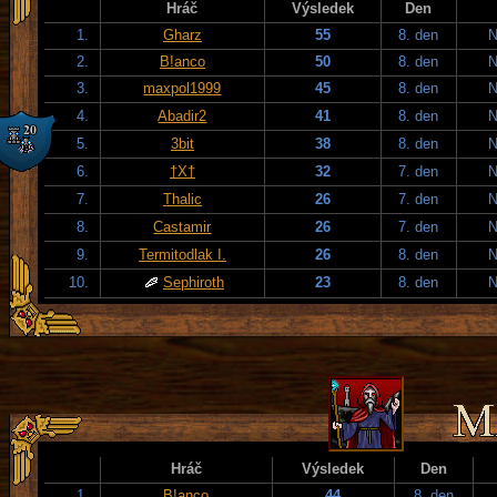
Hráč
Výsledek
Den
1.
Gharz
55
8. den
N
2.
B!anco
50
8. den
N
3.
maxpol1999
45
8. den
N
4.
Abadir2
41
8. den
N
5.
3bit
38
8. den
N
6.
†X†
32
7. den
N
7.
Thalic
26
7. den
N
8.
Castamir
26
7. den
N
9.
Termitodlak I.
26
8. den
N
10.
Sephiroth
23
8. den
N
Hráč
Výsledek
Den
1.
B!anco
44
8. den