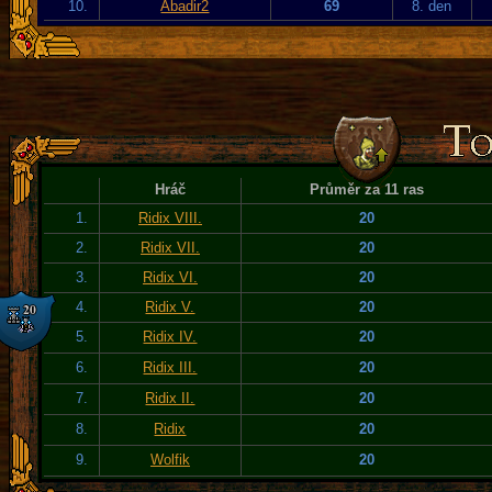
10.
Abadir2
69
8. den
Hráč
Průměr za 11 ras
1.
Ridix VIII.
20
2.
Ridix VII.
20
3.
Ridix VI.
20
4.
Ridix V.
20
5.
Ridix IV.
20
6.
Ridix III.
20
7.
Ridix II.
20
8.
Ridix
20
9.
Wolfik
20