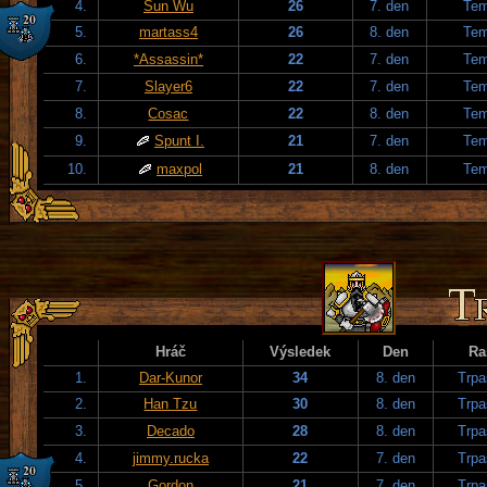
4.
Sun Wu
26
7. den
Tem
5.
martass4
26
8. den
Tem
6.
*Assassin*
22
7. den
Tem
7.
Slayer6
22
7. den
Tem
8.
Cosac
22
8. den
Tem
9.
Spunt I.
21
7. den
Tem
10.
maxpol
21
8. den
Tem
Hráč
Výsledek
Den
Ra
1.
Dar-Kunor
34
8. den
Trpa
2.
Han Tzu
30
8. den
Trpa
3.
Decado
28
8. den
Trpa
4.
jimmy.rucka
22
7. den
Trpa
5.
Gordon
21
7. den
Trpa