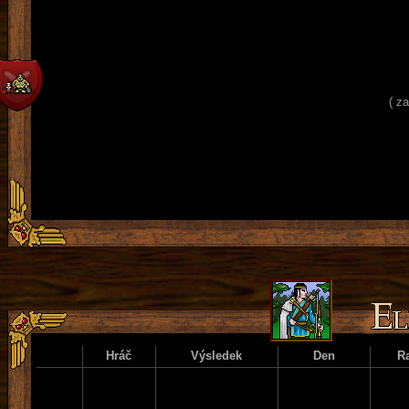
( z
Hráč
Výsledek
Den
R