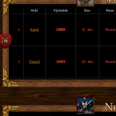
Hráč
Výsledek
Den
Rasa
1.
Kamil
10889
11. den
Skuruti
2.
Ferrer2
10403
10. den
Skuruti