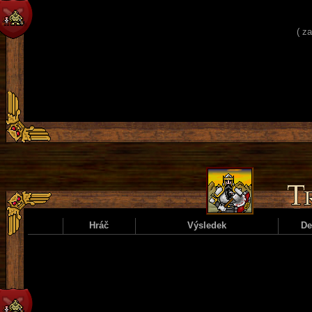
( z
Hráč
Výsledek
D