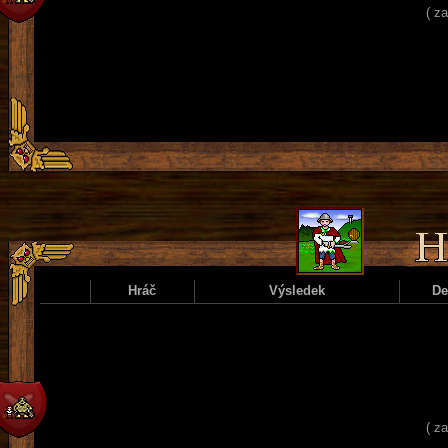
( z
Hráč
Výsledek
D
( z