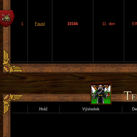
1.
Faust
10166
11. den
El
Hráč
Výsledek
D