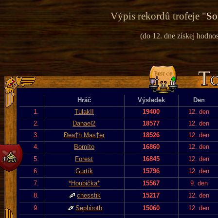
Výpis rekordů trofeje "
So
(do 12. dne získej hodnos
Hráč
Výsledek
Den
1.
TulakII
19400
12. den
2.
Danael2
18577
12. den
3.
Đea†h Mas†er
18526
12. den
4.
Bomíto
16860
12. den
5.
Forest
16845
12. den
6.
Gurtík
15796
12. den
7.
*Houbička*
15567
9. den
8.
chesstik
15217
12. den
9.
Sephiroth
15060
12. den