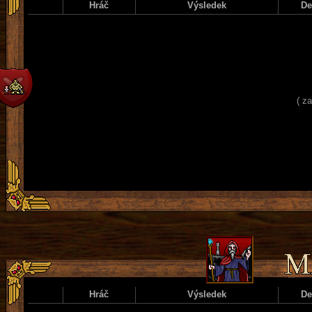
Hráč
Výsledek
D
( z
Hráč
Výsledek
D