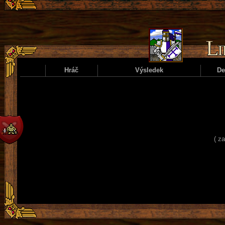
Hráč
Výsledek
D
( z