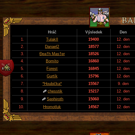
Hráč
Výsledek
Den
1.
TulakII
19400
12. den
2.
Danael2
18577
12. den
3.
Đea†h Mas†er
18526
12. den
4.
Bomíto
16860
12. den
5.
Forest
16845
12. den
6.
Gurtík
15796
12. den
7.
*Houbička*
15567
9. den
8.
chesstik
15217
12. den
9.
Sephiroth
15060
12. den
10.
Hromotluk
14567
12. den