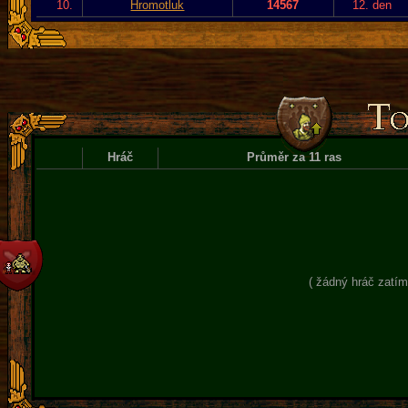
10.
Hromotluk
14567
12. den
Hráč
Průměr za 11 ras
( žádný hráč zatím