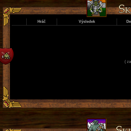
Hráč
Výsledek
D
( z