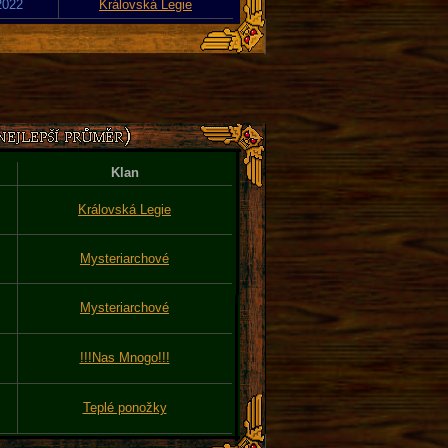
2022
Královská Legie
Klan
Královská Legie
Mysteriarchové
Mysteriarchové
!!!Nas Mnogo!!!
Teplé ponožky