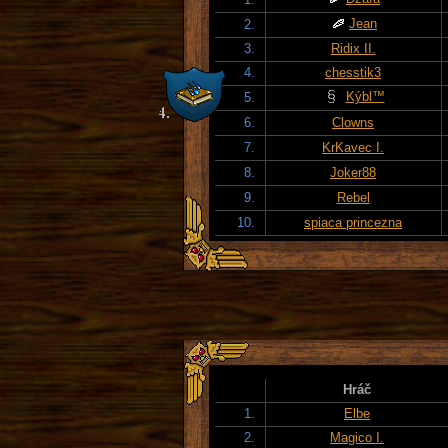
Jean
2.
3.
Ridix II.
4.
chesstik3
Kýbl™
5.
6.
Clowns
7.
KrKavec I.
8.
Joker88
9.
Rebel
10.
spiaca princezna
Hráč
1.
Elbe
2.
Magico I.