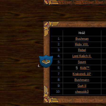
Hráč
1.
Bushman
2.
Ridix VIII.
3.
Rebel
4.
Lord Kalich II.
5.
Spunt
6.
Kýbl™
7.
Krakonoš 10°
8.
Bushman+
9.
Gurt II
10.
chesstik3