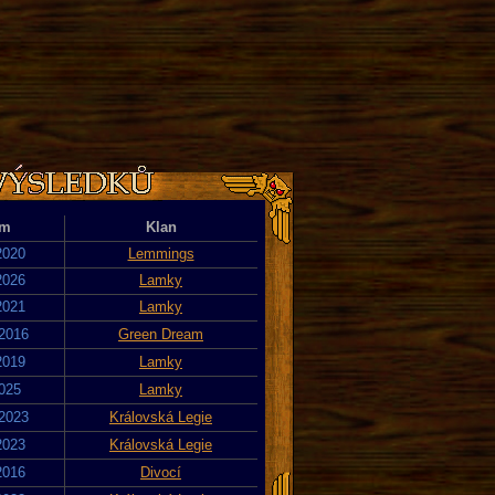
um
Klan
2020
Lemmings
2026
Lamky
2021
Lamky
 2016
Green Dream
2019
Lamky
2025
Lamky
 2023
Královská Legie
2023
Královská Legie
2016
Divocí