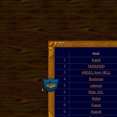
Hráč
1.
Kamil
2.
HUHUHUH
3.
ANGEL from HELL
4.
Bushman
5.
velmistr
6.
Ridix VIII.
7.
Rebel
8.
Forest
9.
Ataturk