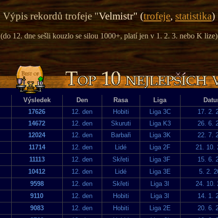
Výpis rekordů trofeje "
Velmistr" (
trofeje
,
statistika
)
(do 12. dne sešli kouzlo se silou 1000+, platí jen v 1. 2. 3. nebo K lize)
Výsledek
Den
Rasa
Liga
Dat
17626
12. den
Hobiti
Liga 3C
17. 2. 
14672
12. den
Skuruti
Liga K3
26. 6. 
12024
12. den
Barbaři
Liga 3K
22. 7. 
11714
12. den
Lidé
Liga 2F
21. 10.
11113
12. den
Skřeti
Liga 3F
15. 6. 
10412
12. den
Lidé
Liga 3E
5. 2. 
9598
12. den
Skřeti
Liga 3I
24. 10.
9110
12. den
Hobiti
Liga 3I
14. 1. 
9083
12. den
Hobiti
Liga 2E
20. 6. 