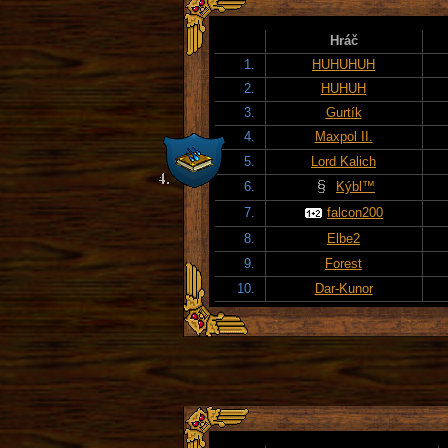
Hráč
1.
HUHUHUH
2.
HUHUH
3.
Gurtík
4.
Maxpol II.
5.
Lord Kalich
6.
Kýbl™
7.
falcon200
8.
Elbe2
9.
Forest
10.
Dar-Kunor