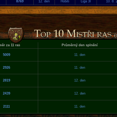
8769
12. den
Hobiti
Liga 3I
10. 8. 
ěr za 11 ras
Průměrný den splnění
5009
11. den
2926
11. den
2819
12. den
2439
12. den
2111
11. den