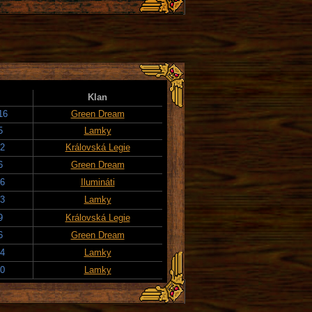
Klan
16
Green Dream
5
Lamky
22
Královská Legie
6
Green Dream
26
Ilumináti
23
Lamky
9
Královská Legie
6
Green Dream
14
Lamky
20
Lamky