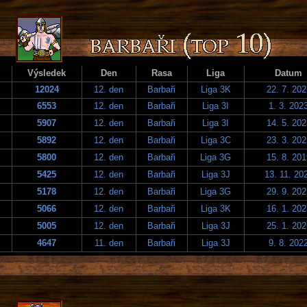
Výsledek
Den
Rasa
Liga
Datum
12024
12. den
Barbaři
Liga 3K
22. 7. 202
6553
12. den
Barbaři
Liga 3I
1. 3. 202
5907
12. den
Barbaři
Liga 3I
14. 5. 202
5892
12. den
Barbaři
Liga 3C
23. 3. 202
5800
12. den
Barbaři
Liga 3G
15. 8. 201
5425
12. den
Barbaři
Liga 3J
13. 11. 20
5178
12. den
Barbaři
Liga 3G
29. 9. 202
5066
12. den
Barbaři
Liga 3K
16. 1. 202
5005
12. den
Barbaři
Liga 3J
25. 1. 202
4647
11. den
Barbaři
Liga 3J
9. 8. 202