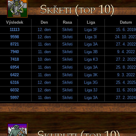
Výsledek
Den
Rasa
Liga
Datum
11113
12. den
Skřeti
Liga 3F
15. 6. 2019
9598
12. den
Skřeti
Liga 3I
24. 10. 202
8721
11. den
Skřeti
Liga 3A
27. 4. 2022
7940
11. den
Skřeti
Liga 3B
9. 4. 2022
7418
10. den
Skřeti
Liga K3
27. 2. 2022
6954
11. den
Skřeti
Liga 3A
25. 8. 2022
6422
11. den
Skřeti
Liga 3K
9. 3. 2022
6316
12. den
Skřeti
Liga 3G
25. 4. 2025
6032
12. den
Skřeti
Liga 3J
11. 6. 2019
5997
11. den
Skřeti
Liga 3A
27. 2. 2024