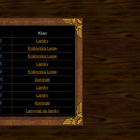
Klan
1
Lamky
3
Královská Legie
3
Královská Legie
5
Lamky
9
Královská Legie
25
Ilumináti
3
Lamky
3
Lamky
6
Ilumináti
2
Lamynát ne lamky