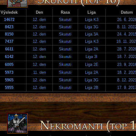
Výsledek
Den
Rasa
Liga
Datum
14672
12. den
Skuruti
Liga K3
26. 6. 202
8423
12. den
Skuruti
Liga 3G
8. 11. 202
8150
12. den
Skuruti
Liga 3A
24. 4. 201
7437
12. den
Skuruti
Liga K3
18. 11. 202
6611
12. den
Skuruti
Liga 2A
28. 7. 202
6142
12. den
Skuruti
Liga 3I
18. 7. 202
6005
12. den
Skuruti
Liga 2E
23. 9. 201
5973
11. den
Skuruti
Liga 2A
18. 2. 202
5965
12. den
Skuruti
Liga 3G
8. 12. 202
5955
12. den
Skuruti
Liga 2B
17. 9. 201