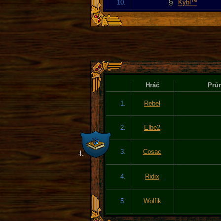
10.
Kýbl™
Hráč
Prům
1.
Rebel
2.
Elbe2
3.
Cosac
4.
Ridix
5.
Wolfik