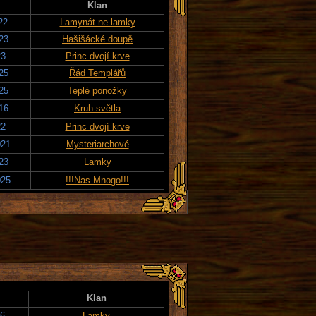
Klan
22
Lamynát ne lamky
23
Hašišácké doupě
23
Princ dvojí krve
25
Řád Templářů
25
Teplé ponožky
16
Kruh světla
22
Princ dvojí krve
021
Mysteriarchové
23
Lamky
025
!!!Nas Mnogo!!!
Klan
16
Lamky