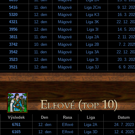
5416
11. den
Mágové
Liga 2Cm
9. 12. 20
5320
12. den
Mágové
Liga K3
16. 3. 20
4321
12. den
Mágové
Liga 3K
22. 12. 20
3956
12. den
Mágové
Liga 3I
14. 5. 20
3811
11. den
Mágové
Liga 2A
2. 11. 20
3742
10. den
Mágové
Liga 2B
7. 2. 202
3542
11. den
Mágové
Liga 3A
22. 12. 20
3523
12. den
Mágové
Liga 3I
20. 3. 20
3521
12. den
Mágové
Liga 3J
6. 9. 202
Výsledek
Den
Rasa
Liga
Datum
6761
12. den
Elfové
Liga 2A
24. 7. 2023
6165
12. den
Elfové
Liga 3D
12. 4. 2025