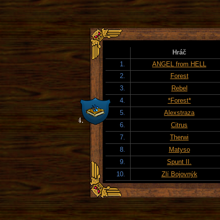
Hráč
1.
ANGEL from HELL
2.
Forest
3.
Rebel
4.
*Forest*
5.
Alexstraza
6.
Citrus
7.
Therwi
8.
Matyso
9.
Spunt II.
10.
Zlí Bojovnýk