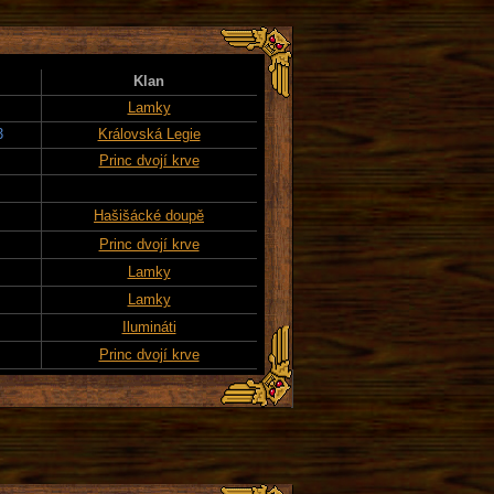
Klan
Lamky
3
Královská Legie
Princ dvojí krve
Hašišácké doupě
Princ dvojí krve
Lamky
Lamky
Ilumináti
Princ dvojí krve