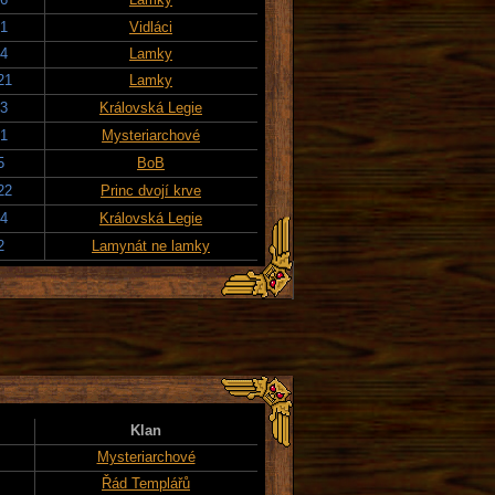
21
Vidláci
24
Lamky
21
Lamky
23
Královská Legie
21
Mysteriarchové
5
BoB
22
Princ dvojí krve
24
Královská Legie
2
Lamynát ne lamky
Klan
Mysteriarchové
Řád Templářů