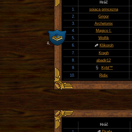
Hráč
1.
spiaca princezna
2.
Grigor
3.
Archetonix
4.
Magico I.
5.
Wolfik
6.
Klikoroh
7.
Kragh
8.
abadir12
9.
Kýbl™
10.
Ridix
Hráč
Dzafa
1.