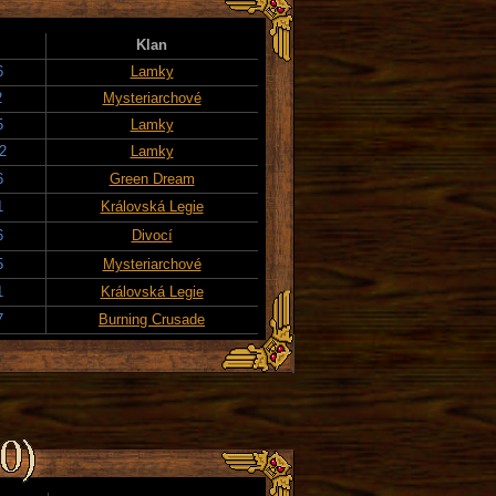
Klan
6
Lamky
2
Mysteriarchové
5
Lamky
2
Lamky
6
Green Dream
1
Královská Legie
6
Divocí
5
Mysteriarchové
1
Královská Legie
7
Burning Crusade