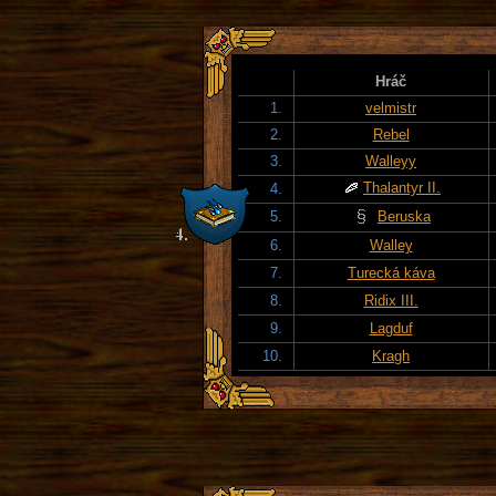
Hráč
1.
velmistr
2.
Rebel
3.
Walleyy
Thalantyr II.
4.
5.
Beruska
6.
Walley
7.
Turecká káva
8.
Ridix III.
9.
Lagduf
10.
Kragh