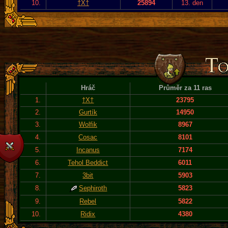
10.
†X†
25894
13. den
Hráč
Průměr za 11 ras
1.
†X†
23795
2.
Gurtík
14950
3.
Wolfik
8967
4.
Cosac
8101
5.
Incanus
7174
6.
Tehol Beddict
6011
7.
3bit
5903
8.
Sephiroth
5823
9.
Rebel
5822
10.
Ridix
4380