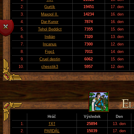
2.
Gurtík
19451
17. den
3.
Maxpol II.
14234
16. den
4.
Dar-Kunor
7874
16. den
5.
Tehol Beddict
7355
15. den
6.
Indián
7320
13. den
7.
Incanus
7300
12. den
8.
Figo1
7011
14. den
9.
Cruel destin
6062
15. den
10.
chesstik3
5957
12. den
Hráč
Výsledek
Den
1.
†X†
25894
13. den
2.
PARDÁL
15039
17. den