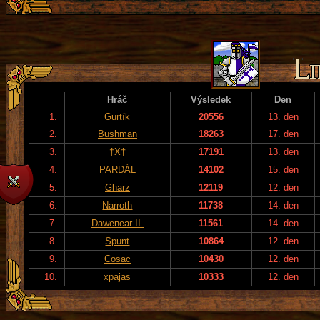
Hráč
Výsledek
Den
1.
Gurtík
20556
13. den
2.
Bushman
18263
17. den
3.
†X†
17191
13. den
4.
PARDÁL
14102
15. den
5.
Gharz
12119
12. den
6.
Narroth
11738
14. den
7.
Dawenear II.
11561
14. den
8.
Spunt
10864
12. den
9.
Cosac
10430
12. den
10.
xpajas
10333
12. den