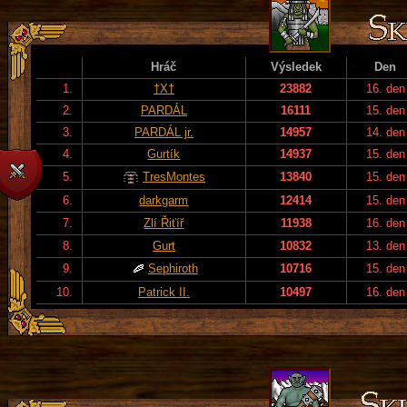
Hráč
Výsledek
Den
1.
†X†
23882
16. den
2.
PARDÁL
16111
15. den
3.
PARDÁL jr.
14957
14. den
4.
Gurtík
14937
15. den
5.
TresMontes
13840
15. den
6.
darkgarm
12414
15. den
7.
Zlí Řiťíř
11938
16. den
8.
Gurt
10832
13. den
9.
Sephiroth
10716
15. den
10.
Patrick II.
10497
16. den