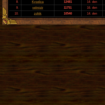
8.
Kyselica
12481
14. den
9.
velmistr
11751
16. den
10.
zofrik
10540
14. den