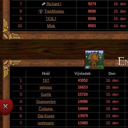
7.
Richard I
9274
16. den
8.
TresMontes
8680
15. den
9.
†X3L†
8596
15. den
10.
Mlok
8501
14. den
Hráč
Výsledek
Den
1.
†X†
43052
16. den
2.
petroos
16653
15. den
3.
Gurtík
15720
15. den
4.
Granswylvir
14496
16. den
5.
Čísburgr.
14444
18. den
6.
Dar-Kunor
13979
13. den
7.
nightgarm
13480
15. den