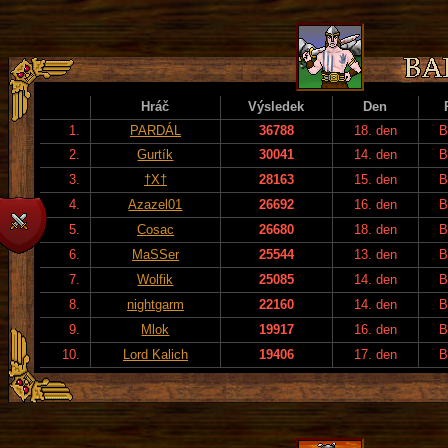
Hráč
Výsledek
Den
1.
PARDÁL
36788
18. den
B
2.
Gurtík
30041
14. den
B
3.
†X†
28163
15. den
B
4.
Azazel01
26692
16. den
B
5.
Cosac
26680
18. den
B
6.
MaSSer
25544
13. den
B
7.
Wolfik
25085
14. den
B
8.
nightgarm
22160
14. den
B
9.
Mlok
19917
16. den
B
10.
Lord Kalich
19406
17. den
B