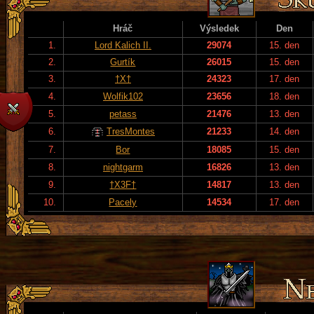
Hráč
Výsledek
Den
1.
Lord Kalich II.
29074
15. den
2.
Gurtík
26015
15. den
3.
†X†
24323
17. den
4.
Wolfik102
23656
18. den
5.
petass
21476
13. den
6.
TresMontes
21233
14. den
7.
Bor
18085
15. den
8.
nightgarm
16826
13. den
9.
†X3F†
14817
13. den
10.
Pacely
14534
17. den