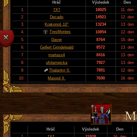
Hráč
Výsledek
Den
1.
†X†
18025
11. den
2.
Decado
14921
12. den
3.
Krakonoš 10°
13234
13. den
TresMontes
4.
10854
12. den
5.
Daver
8764
15. den
6.
Gellert Grindelwald
8572
13. den
7.
martass4
8416
13. den
8.
ufolampicka
7927
13. den
9.
Thalantyr II.
7891
12. den
10.
Maxpol II.
7690
16. den
Hráč
Výsledek
Den
1.
†X†
21928
16. den