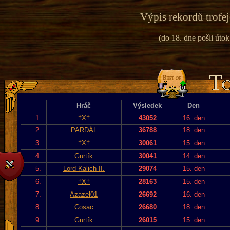
Výpis rekordů trofej
(do 18. dne pošli útok
Hráč
Výsledek
Den
1.
†X†
43052
16. den
2.
PARDÁL
36788
18. den
3.
†X†
30061
15. den
4.
Gurtík
30041
14. den
5.
Lord Kalich II.
29074
15. den
6.
†X†
28163
15. den
7.
Azazel01
26692
16. den
8.
Cosac
26680
18. den
9.
Gurtík
26015
15. den