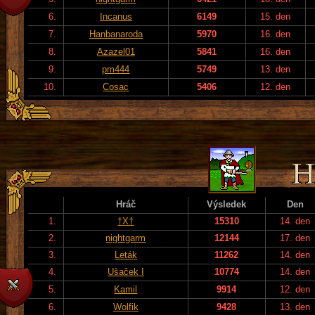
6.
Incanus
6149
15. den
7.
Hanbanaroda
5970
16. den
8.
Azazel01
5841
16. den
9.
pm444
5749
13. den
10.
Cosac
5406
12. den
Hráč
Výsledek
Den
1.
†X†
15310
14. den
2.
nightgarm
12144
17. den
3.
Leták
11262
14. den
4.
Ušaček I
10774
14. den
5.
Kamil
9914
12. den
6.
Wolfik
9428
13. den