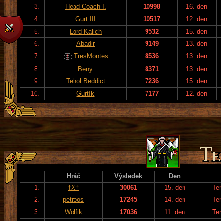
3.
Head Coach I.
10998
16. den
4.
Gurt III
10517
12. den
5.
Lord Kalich
9532
15. den
6.
Abadir
9149
13. den
7.
TresMontes
8536
13. den
8.
Beny
8371
13. den
9.
Tehol Beddict
7236
15. den
10.
Gurtík
7177
12. den
Hráč
Výsledek
Den
1.
†X†
30061
15. den
Te
2.
petroos
17245
14. den
Te
3.
Wolfik
17036
11. den
Te