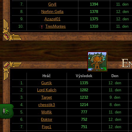
7.
Gryll
1394
11. den
8.
Norfirin Gella
1378
12. den
9.
Azazel01
1375
12. den
10.
TresMontes
1310
11. den
Hráč
Výsledek
Den
1.
Gurtík
1335
12. den
2.
Lord Kalich
1282
11. den
3.
Target
1232
9. den
4.
chesstik3
1214
8. den
5.
Wolfik
777
11. den
6.
Đoktor
752
12. den
7.
Figo1
751
12. den