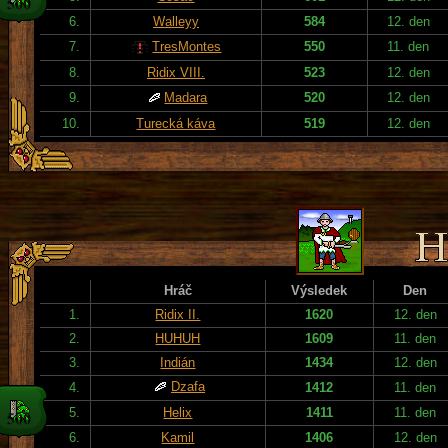
6.
Walleyy
584
12. den
7.
TresMontes
550
11. den
8.
Ridix VIII.
523
12. den
9.
Madara
520
12. den
10.
Turecká káva
519
12. den
Hráč
Výsledek
Den
1.
Ridix II.
1620
12. den
2.
HUHUH
1609
11. den
3.
Indián
1434
12. den
Dzafa
4.
1412
11. den
5.
Helix
1411
11. den
6.
Kamil
1406
12. den