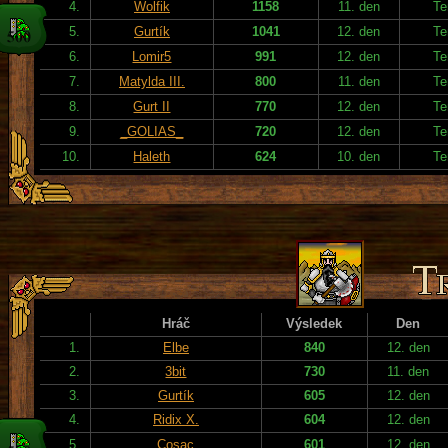
4.
Wolfik
1158
11. den
Te
5.
Gurtík
1041
12. den
Te
6.
Lomir5
991
12. den
Te
7.
Matylda III.
800
11. den
Te
8.
Gurt II
770
12. den
Te
9.
_GOLIAS_
720
12. den
Te
10.
Haleth
624
10. den
Te
Hráč
Výsledek
Den
1.
Elbe
840
12. den
2.
3bit
730
11. den
3.
Gurtík
605
12. den
4.
Ridix X.
604
12. den
5.
Cosac
601
12. den