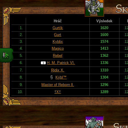
Hráč
Výsledek
1.
Gurtík
1620
1
2.
Gurt
1600
1
3.
Kyblix
1574
1
4.
Magico
1413
1
5.
Rebel
1362
1
6.
H. M. Patrick VI.
1336
1
7.
Ridix X.
1310
1
8.
Kýbl™
1304
1
9.
Master of Reborn ll.
1296
1
10.
†X†
1289
1