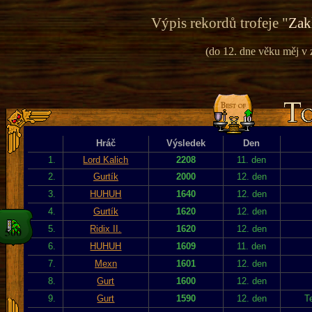
Výpis rekordů trofeje "
Zak
(do 12. dne věku měj v 
Hráč
Výsledek
Den
1.
Lord Kalich
2208
11. den
2.
Gurtík
2000
12. den
3.
HUHUH
1640
12. den
4.
Gurtík
1620
12. den
5.
Ridix II.
1620
12. den
6.
HUHUH
1609
11. den
7.
Mexn
1601
12. den
8.
Gurt
1600
12. den
9.
Gurt
1590
12. den
T