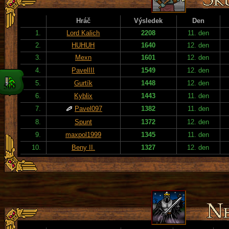
Hráč
Výsledek
Den
1.
Lord Kalich
2208
11. den
2.
HUHUH
1640
12. den
3.
Mexn
1601
12. den
4.
PavelIII
1549
12. den
5.
Gurtík
1448
12. den
6.
Kyblix
1443
11. den
7.
Pavel097
1382
11. den
8.
Spunt
1372
12. den
9.
maxpol1999
1345
11. den
10.
Beny II.
1327
12. den