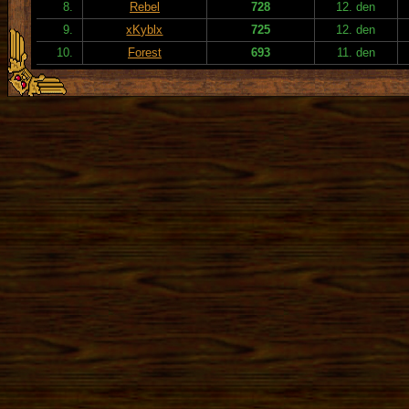
8.
Rebel
728
12. den
9.
xKyblx
725
12. den
10.
Forest
693
11. den