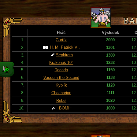
Hráč
Výsledek
D
1.
Gurtík
2000
12
H. M. Patrick VI.
2.
1301
12
Sephiroth
3.
1300
12
4.
Krakonoš 10°
1232
10
5.
Decado
1150
12
6.
Vacuum the Second
1138
12
7.
Kyblík
1120
12
8.
Chacharian
1111
12
9.
Rebel
1020
12
10.
~BOMI~
1000
12