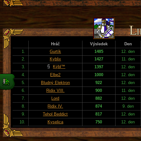
Hráč
Výsledek
Den
1.
Gurtík
1485
12. den
2.
Kyblix
1427
11. den
Kýbl™
3.
1397
12. den
4.
Elbe2
1000
12. den
5.
Bludný Elektron
922
12. den
6.
Ridix VIII.
900
11. den
7.
Lord
882
12. den
8.
Ridix IV.
874
9. den
9.
Tehol Beddict
817
12. den
10.
Kyselica
750
12. den