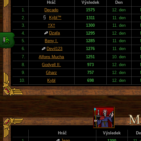
Hráč
Výsledek
Den
1.
Decado
1575
12. den
Kýbl™
2.
1311
11. den
3.
†X†
1300
11. den
Dzafa
4.
1295
12. den
5.
Beny I.
1285
11. den
6.
Devil123
1276
11. den
7.
Alfons Mucha
1251
10. den
8.
Godyell II.
973
12. den
9.
Gharz
757
12. den
10.
Kybl
698
12. den
Hráč
Výsledek
De
Jean
1.
1300
11. 