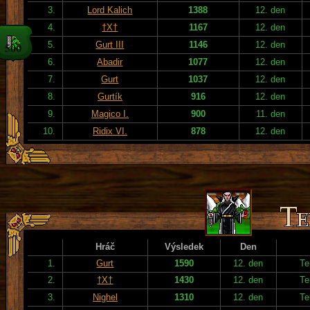
3.
Lord Kalich
1388
12. den
4.
†X†
1167
12. den
5.
Gurt III
1146
12. den
6.
Abadir
1077
12. den
7.
Gurt
1037
12. den
8.
Gurtík
916
12. den
9.
Magico I.
900
11. den
10.
Ridix VI.
878
12. den
Hráč
Výsledek
Den
1.
Gurt
1590
12. den
Te
2.
†X†
1430
12. den
Te
3.
Nighel
1310
12. den
Te