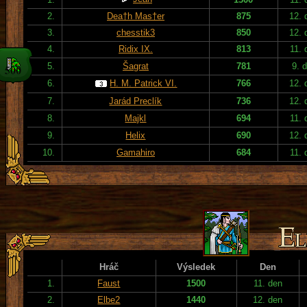
2.
Dea†h Mas†er
875
12. 
3.
chesstik3
850
12. 
4.
Ridix IX.
813
11. 
5.
Šagrat
781
9. 
6.
H. M. Patrick VI.
766
12. 
7.
Jarád Preclík
736
12. 
8.
Majkl
694
11. 
9.
Helix
690
12. 
10.
Gamahiro
684
11. 
Hráč
Výsledek
Den
1.
Faust
1500
11. den
2.
Elbe2
1440
12. den