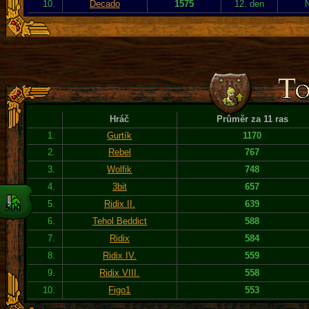
10.
Decado
1575
12. den
Hráč
Průměr za 11 ras
1.
Gurtík
1170
2.
Rebel
767
3.
Wolfik
748
4.
3bit
657
5.
Ridix II.
639
6.
Tehol Beddict
588
7.
Ridix
584
8.
Ridix IV.
559
9.
Ridix VIII.
558
10.
Figo1
553