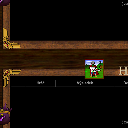
( z
Hráč
Výsledek
D
( z