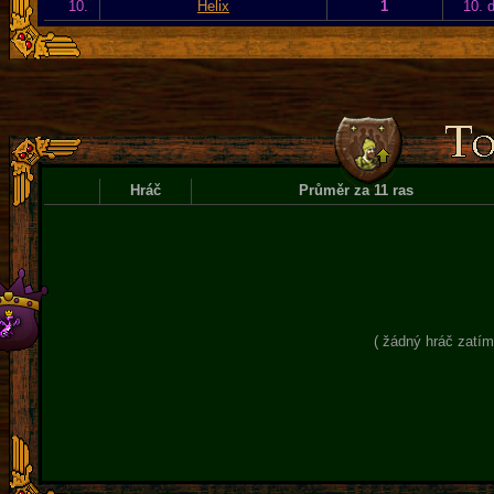
10.
Helix
1
10. 
Hráč
Průměr za 11 ras
( žádný hráč zatím