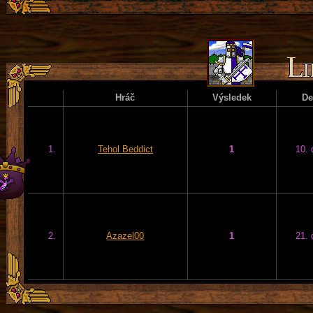
Hráč
Výsledek
D
1.
Tehol Beddict
1
10. 
2.
Azazel00
1
21. 