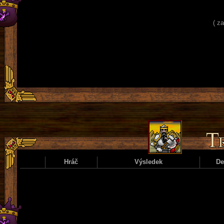
( z
Hráč
Výsledek
D