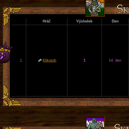
Hráč
Výsledek
Den
1.
Klikoroh
1
14. den