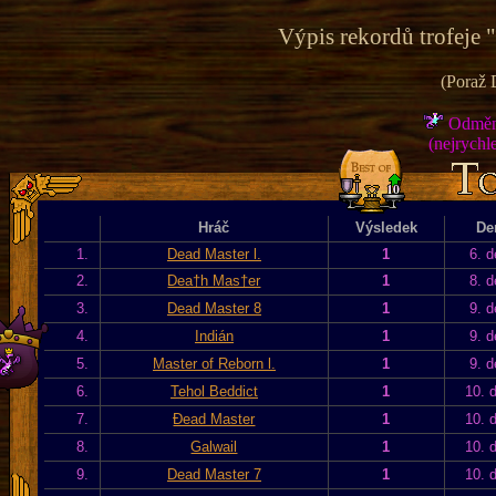
Výpis rekordů trofeje 
(Poraž 
Odměna
(nejrychle
Hráč
Výsledek
De
1.
Dead Master l.
1
6. d
2.
Dea†h Mas†er
1
8. d
3.
Dead Master 8
1
9. d
4.
Indián
1
9. d
5.
Master of Reborn l.
1
9. d
6.
Tehol Beddict
1
10. 
7.
Đead Master
1
10. 
8.
Galwail
1
10. 
9.
Dead Master 7
1
10. 