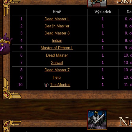
Hráč
Výsledek
De
1.
Dead Master l.
1
6. d
2.
Dea†h Mas†er
1
8. d
3.
Dead Master 8
1
9. d
4.
Indián
1
9. d
5.
Master of Reborn l.
1
9. d
6.
Đead Master
1
10. 
7.
Galwail
1
10. 
8.
Dead Master 7
1
10. 
9.
Helix
1
10. 
10.
TresMontes
1
11. 