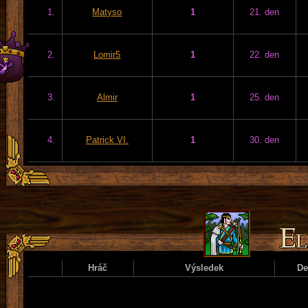
1.
Matyso
1
21. den
2.
Lomir5
1
22. den
3.
Almir
1
25. den
4.
Patrick VI.
1
30. den
Hráč
Výsledek
D