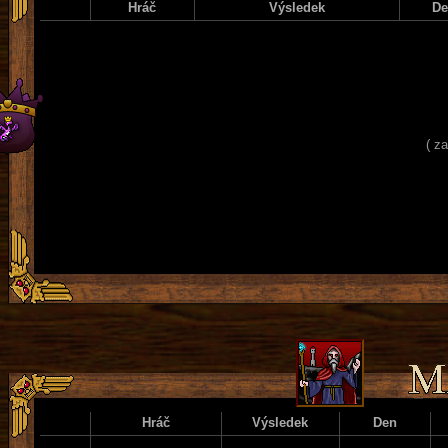
Hráč
Výsledek
D
( z
Hráč
Výsledek
Den