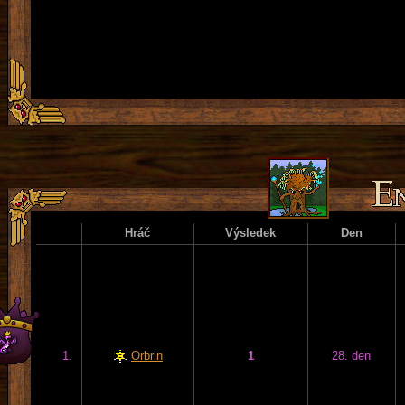
Hráč
Výsledek
Den
1.
Orbrin
1
28. den