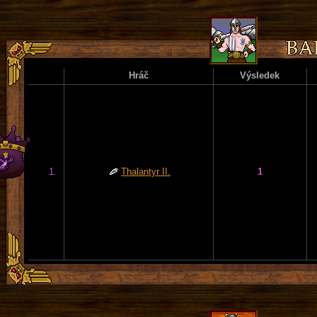
Hráč
Výsledek
1.
Thalantyr II.
1