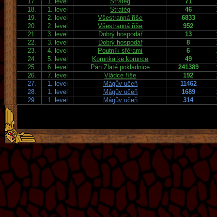
17.
1. level
Stratég
71
18.
1. level
Stratég
46
19.
2. level
Všestranná říše
6833
20.
2. level
Všestranná říše
952
21.
3. level
Dobrý hospodář
13
22.
3. level
Dobrý hospodář
8
23.
4. level
Poutník sférami
6
24.
5. level
Korunka ke korunce
49
25.
6. level
Pán Zlaté pokladnice
241389
26.
7. level
Vládce říše
192
27.
1. level
Mágův učeň
11462
28.
1. level
Mágův učeň
1689
29.
1. level
Mágův učeň
314