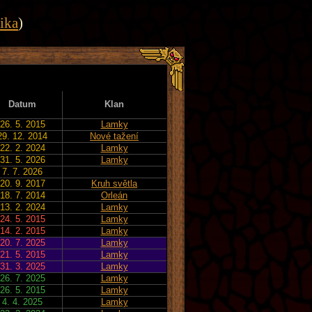
tika
)
Datum
Klan
26. 5. 2015
Lamky
29. 12. 2014
Nové tažení
22. 2. 2024
Lamky
31. 5. 2026
Lamky
7. 7. 2026
20. 9. 2017
Kruh světla
18. 7. 2014
Orleán
13. 2. 2024
Lamky
24. 5. 2015
Lamky
14. 2. 2015
Lamky
20. 7. 2025
Lamky
21. 5. 2015
Lamky
31. 3. 2025
Lamky
26. 7. 2025
Lamky
26. 5. 2015
Lamky
4. 4. 2025
Lamky