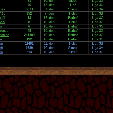
71
10. den
Skřeti
Liga 3G
46
18. den
Lidé
Liga 3U
říše
6833
11. den
Skuruti
Liga 3A
říše
952
7. den
Hobiti
Liga 3B
odář
13
16. den
Barbaři
Liga 3G
odář
8
10. den
Hobiti
Liga 3G
rami
6
10. den
Barbaři
Liga 3G
orunce
49
10. den
Barbaři
Liga 3G
adnice
241389
10. den
Barbaři
Liga 3G
še
192
16. den
Barbaři
Liga 3G
eň
11462
11. den
Hobiti
Liga 3B
eň
1689
10. den
Skuruti
Liga 3A
eň
314
10. den
Skřeti
Liga 3C