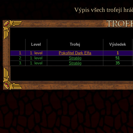
Výpis všech trofejí hrá
Level
Trofej
Výsledek
1.
1. level
Pokořitel Dark Elfa
1
2.
1. level
Stratég
51
3.
1. level
Stratég
35