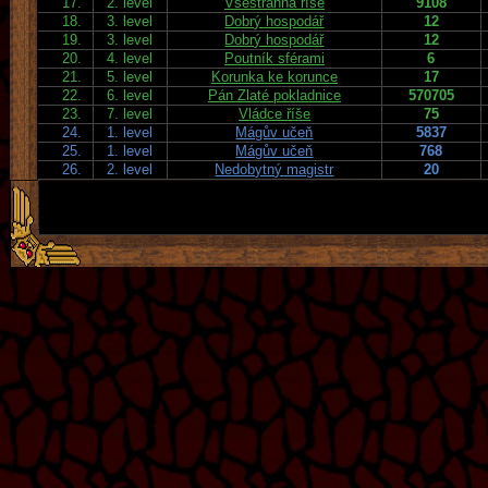
17.
2. level
Všestranná říše
9108
18.
3. level
Dobrý hospodář
12
19.
3. level
Dobrý hospodář
12
20.
4. level
Poutník sférami
6
21.
5. level
Korunka ke korunce
17
22.
6. level
Pán Zlaté pokladnice
570705
23.
7. level
Vládce říše
75
24.
1. level
Mágův učeň
5837
25.
1. level
Mágův učeň
768
26.
2. level
Nedobytný magistr
20