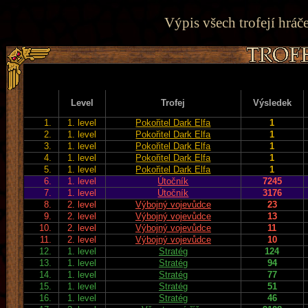
Výpis všech trofejí hráče
Level
Trofej
Výsledek
1.
1. level
Pokořitel Dark Elfa
1
2.
1. level
Pokořitel Dark Elfa
1
3.
1. level
Pokořitel Dark Elfa
1
4.
1. level
Pokořitel Dark Elfa
1
5.
1. level
Pokořitel Dark Elfa
1
6.
1. level
Útočník
7245
7.
1. level
Útočník
3176
8.
2. level
Výbojný vojevůdce
23
9.
2. level
Výbojný vojevůdce
13
10.
2. level
Výbojný vojevůdce
11
11.
2. level
Výbojný vojevůdce
10
12.
1. level
Stratég
124
13.
1. level
Stratég
94
14.
1. level
Stratég
77
15.
1. level
Stratég
51
16.
1. level
Stratég
46