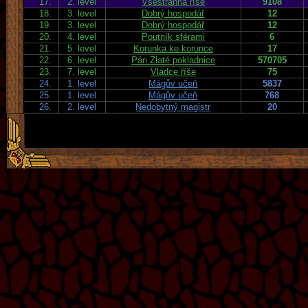
17.
2. level
Všestranná říše
9108
18.
3. level
Dobrý hospodář
12
19.
3. level
Dobrý hospodář
12
20.
4. level
Poutník sférami
6
21.
5. level
Korunka ke korunce
17
22.
6. level
Pán Zlaté pokladnice
570705
23.
7. level
Vládce říše
75
24.
1. level
Mágův učeň
5837
25.
1. level
Mágův učeň
768
26.
2. level
Nedobytný magistr
20