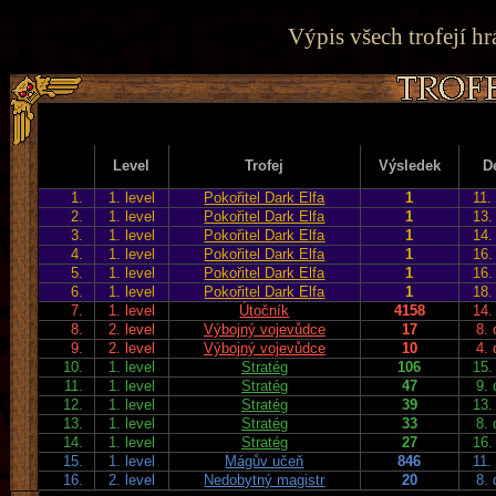
Výpis všech trofejí hr
Level
Trofej
Výsledek
D
1.
1. level
Pokořitel Dark Elfa
1
11.
2.
1. level
Pokořitel Dark Elfa
1
13.
3.
1. level
Pokořitel Dark Elfa
1
14.
4.
1. level
Pokořitel Dark Elfa
1
16.
5.
1. level
Pokořitel Dark Elfa
1
16.
6.
1. level
Pokořitel Dark Elfa
1
18.
7.
1. level
Útočník
4158
14.
8.
2. level
Výbojný vojevůdce
17
8.
9.
2. level
Výbojný vojevůdce
10
4.
10.
1. level
Stratég
106
15.
11.
1. level
Stratég
47
9.
12.
1. level
Stratég
39
13.
13.
1. level
Stratég
33
8.
14.
1. level
Stratég
27
16.
15.
1. level
Mágův učeň
846
11.
16.
2. level
Nedobytný magistr
20
8.