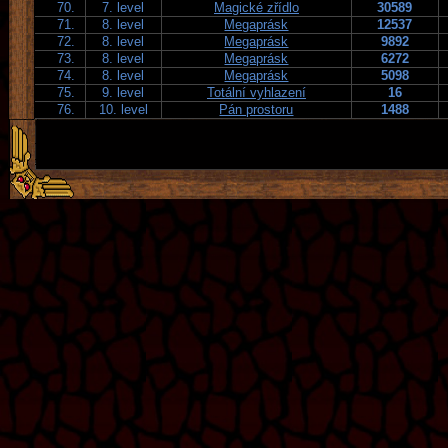
70.
7. level
Magické zřídlo
30589
71.
8. level
Megaprásk
12537
72.
8. level
Megaprásk
9892
73.
8. level
Megaprásk
6272
74.
8. level
Megaprásk
5098
75.
9. level
Totální vyhlazení
16
76.
10. level
Pán prostoru
1488