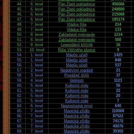
44.
6. level
Pán Zlaté pokladnice
456066
45.
6. level
Pán Zlaté pokladnice
248800
46.
6. level
Pán Zlaté pokladnice
215068
47.
6. level
Pán Zlaté pokladnice
185174
48.
7. level
Vládce říše
214
49.
7. level
Vládce říše
133
50.
8. level
Zakladatel metropole
1214
51.
8. level
Zakladatel metropole
500
52.
9. level
Legendární klíčník
16
53.
10. level
Říše Věčného slunce
9
54.
1. level
Mágův učeň
1425
55.
1. level
Mágův učeň
848
56.
1. level
Mágův učeň
537
57.
2. level
Nedobytný magistr
21
58.
3. level
Prorážeč štítů
37
59.
4. level
Velmistr
1123
60.
5. level
Kultovní mág
56
61.
5. level
Kultovní mág
22
62.
5. level
Kultovní mág
20
63.
5. level
Kultovní mág
7
64.
6. level
Neprostupná mysl
640
65.
7. level
Magické zřídlo
110068
66.
7. level
Magické zřídlo
87522
67.
7. level
Magické zřídlo
74172
68.
7. level
Magické zřídlo
49076
69.
7. level
Magické zřídlo
39302