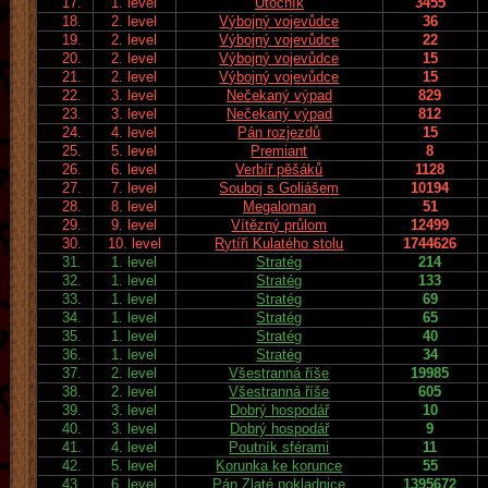
17.
1. level
Útočník
3455
18.
2. level
Výbojný vojevůdce
36
19.
2. level
Výbojný vojevůdce
22
20.
2. level
Výbojný vojevůdce
15
21.
2. level
Výbojný vojevůdce
15
22.
3. level
Nečekaný výpad
829
23.
3. level
Nečekaný výpad
812
24.
4. level
Pán rozjezdů
15
25.
5. level
Premiant
8
26.
6. level
Verbíř pěšáků
1128
27.
7. level
Souboj s Goliášem
10194
28.
8. level
Megaloman
51
29.
9. level
Vítězný průlom
12499
30.
10. level
Rytíři Kulatého stolu
1744626
31.
1. level
Stratég
214
32.
1. level
Stratég
133
33.
1. level
Stratég
69
34.
1. level
Stratég
65
35.
1. level
Stratég
40
36.
1. level
Stratég
34
37.
2. level
Všestranná říše
19985
38.
2. level
Všestranná říše
605
39.
3. level
Dobrý hospodář
10
40.
3. level
Dobrý hospodář
9
41.
4. level
Poutník sférami
11
42.
5. level
Korunka ke korunce
55
43.
6. level
Pán Zlaté pokladnice
1395672