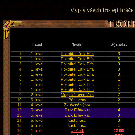
Výpis všech trofejí hráče
Level
Trofej
Výsledek
1.
1. level
Pokořitel Dark Elfa
3
2.
1. level
Pokořitel Dark Elfa
3
3.
1. level
Pokořitel Dark Elfa
3
4.
1. level
Pokořitel Dark Elfa
3
5.
1. level
Pokořitel Dark Elfa
3
6.
1. level
Pokořitel Dark Elfa
1
7.
1. level
Pokořitel Dark Elfa
1
8.
1. level
Pokořitel Dark Elfa
1
9.
2. level
Magická sedmička
7
10.
3. level
Pán arény
2
11.
4. level
Zkušená výhra
1
12.
5. level
Dark Elfův kat
4
13.
5. level
Dark Elfův kat
3
14.
6. level
Čistá rasa
3
15.
6. level
Čistá rasa
1
16.
1. level
Útočník
12499