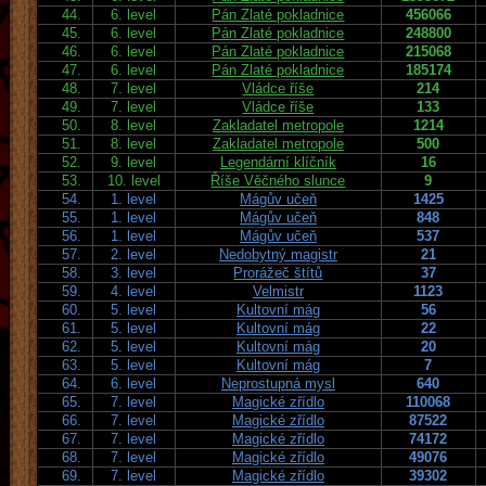
44.
6. level
Pán Zlaté pokladnice
456066
45.
6. level
Pán Zlaté pokladnice
248800
46.
6. level
Pán Zlaté pokladnice
215068
47.
6. level
Pán Zlaté pokladnice
185174
48.
7. level
Vládce říše
214
49.
7. level
Vládce říše
133
50.
8. level
Zakladatel metropole
1214
51.
8. level
Zakladatel metropole
500
52.
9. level
Legendární klíčník
16
53.
10. level
Říše Věčného slunce
9
54.
1. level
Mágův učeň
1425
55.
1. level
Mágův učeň
848
56.
1. level
Mágův učeň
537
57.
2. level
Nedobytný magistr
21
58.
3. level
Prorážeč štítů
37
59.
4. level
Velmistr
1123
60.
5. level
Kultovní mág
56
61.
5. level
Kultovní mág
22
62.
5. level
Kultovní mág
20
63.
5. level
Kultovní mág
7
64.
6. level
Neprostupná mysl
640
65.
7. level
Magické zřídlo
110068
66.
7. level
Magické zřídlo
87522
67.
7. level
Magické zřídlo
74172
68.
7. level
Magické zřídlo
49076
69.
7. level
Magické zřídlo
39302