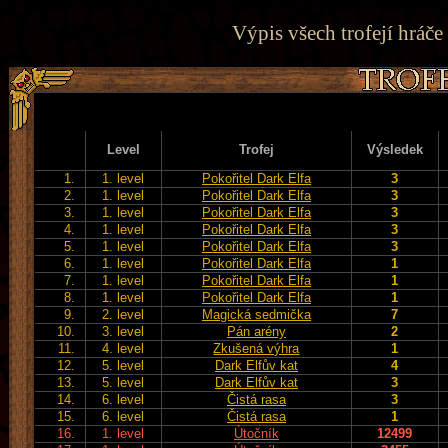
Výpis všech trofejí hráče
Level
Trofej
Výsledek
1.
1. level
Pokořitel Dark Elfa
3
2.
1. level
Pokořitel Dark Elfa
3
3.
1. level
Pokořitel Dark Elfa
3
4.
1. level
Pokořitel Dark Elfa
3
5.
1. level
Pokořitel Dark Elfa
3
6.
1. level
Pokořitel Dark Elfa
1
7.
1. level
Pokořitel Dark Elfa
1
8.
1. level
Pokořitel Dark Elfa
1
9.
2. level
Magická sedmička
7
10.
3. level
Pán arény
2
11.
4. level
Zkušená výhra
1
12.
5. level
Dark Elfův kat
4
13.
5. level
Dark Elfův kat
3
14.
6. level
Čistá rasa
3
15.
6. level
Čistá rasa
1
16.
1. level
Útočník
12499