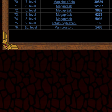
70.
7. level
Magické zřídlo
30589
71.
8. level
Megaprásk
12537
72.
8. level
Megaprásk
9892
73.
8. level
Megaprásk
6272
74.
8. level
Megaprásk
5098
75.
9. level
Totální vyhlazení
16
76.
10. level
Pán prostoru
1488