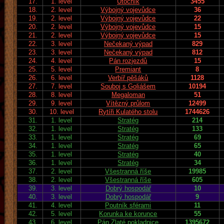
17.
1. level
Útočník
3455
18.
2. level
Výbojný vojevůdce
36
19.
2. level
Výbojný vojevůdce
22
20.
2. level
Výbojný vojevůdce
15
21.
2. level
Výbojný vojevůdce
15
22.
3. level
Nečekaný výpad
829
23.
3. level
Nečekaný výpad
812
24.
4. level
Pán rozjezdů
15
25.
5. level
Premiant
8
26.
6. level
Verbíř pěšáků
1128
27.
7. level
Souboj s Goliášem
10194
28.
8. level
Megaloman
51
29.
9. level
Vítězný průlom
12499
30.
10. level
Rytíři Kulatého stolu
1744626
31.
1. level
Stratég
214
32.
1. level
Stratég
133
33.
1. level
Stratég
69
34.
1. level
Stratég
65
35.
1. level
Stratég
40
36.
1. level
Stratég
34
37.
2. level
Všestranná říše
19985
38.
2. level
Všestranná říše
605
39.
3. level
Dobrý hospodář
10
40.
3. level
Dobrý hospodář
9
41.
4. level
Poutník sférami
11
42.
5. level
Korunka ke korunce
55
43.
6. level
Pán Zlaté pokladnice
1395672