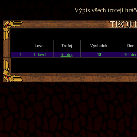
Výpis všech trofejí hráč
Level
Trofej
Výsledek
Den
1.
1. level
Stratég
40
10. de