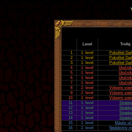
Level
Trofej
1.
1. level
Pokořitel Dar
2.
1. level
Pokořitel Dar
3.
1. level
Pokořitel Dar
4.
1. level
Útočník
5.
1. level
Útočník
6.
1. level
Útočník
7.
1. level
Útočník
8.
2. level
Výbojný voj
9.
2. level
Výbojný voj
10.
2. level
Výbojný voj
11.
1. level
Stratég
12.
1. level
Stratég
13.
1. level
Stratég
14.
1. level
Stratég
15.
1. level
Mágův uč
16.
2. level
Nedobytný ma