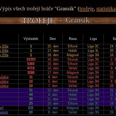
Výpis všech trofejí hráče "
Gransik" (
trofeje
,
statistika
- Gransik
- Gransik
- Gransik
- Gransik
- Gransik
Výsledek
Den
Rasa
Liga
D
k Elfa
1
15. den
Elfové
Liga 3C
24. 
k Elfa
1
17. den
Hobiti
Liga 3L
20. 
k Elfa
1
18. den
Mágové
Liga 3N
16. 
10393
16. den
Skuruti
Liga 3N
2. 
5365
15. den
Elfové
Liga 3C
24. 
4719
15. den
Skřeti
Liga 3N
9. 
3280
17. den
Mágové
Liga 3N
15. 
evůdce
11
8. den
Skuruti
Liga 3N
20. 
evůdce
10
5. den
Hobiti
Liga 3M
8. 
evůdce
10
7. den
Skřeti
Liga 3N
28. 
51
12. den
Skuruti
Liga 3N
26. 
44
8. den
Hobiti
Liga 3M
11. 
39
11. den
Skřeti
Liga 3N
3. 
25
10. den
Elfové
Liga 3C
19. 
eň
211
11. den
Mágové
Liga 3N
7. 
gistr
20
8. den
Skřeti
Liga 3N
29. 