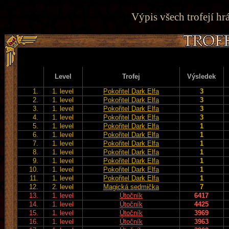
Výpis všech trofejí hr
Level
Trofej
Výsledek
1.
1. level
Pokořitel Dark Elfa
3
2.
1. level
Pokořitel Dark Elfa
3
3.
1. level
Pokořitel Dark Elfa
3
4.
1. level
Pokořitel Dark Elfa
3
5.
1. level
Pokořitel Dark Elfa
1
6.
1. level
Pokořitel Dark Elfa
1
7.
1. level
Pokořitel Dark Elfa
1
8.
1. level
Pokořitel Dark Elfa
1
9.
1. level
Pokořitel Dark Elfa
1
10.
1. level
Pokořitel Dark Elfa
1
11.
1. level
Pokořitel Dark Elfa
1
12.
2. level
Magická sedmička
7
13.
1. level
Útočník
6417
14.
1. level
Útočník
4425
15.
1. level
Útočník
3969
16.
1. level
Útočník
3963