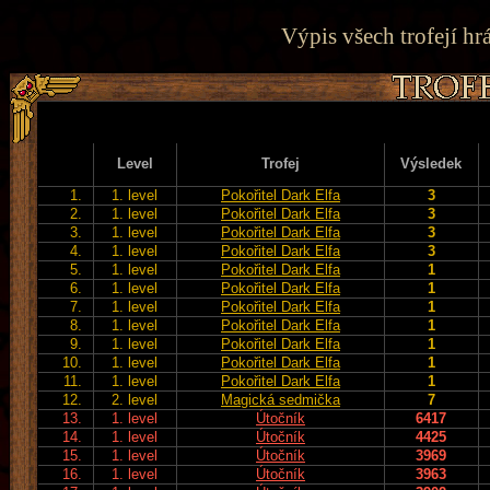
Výpis všech trofejí hr
Level
Trofej
Výsledek
1.
1. level
Pokořitel Dark Elfa
3
2.
1. level
Pokořitel Dark Elfa
3
3.
1. level
Pokořitel Dark Elfa
3
4.
1. level
Pokořitel Dark Elfa
3
5.
1. level
Pokořitel Dark Elfa
1
6.
1. level
Pokořitel Dark Elfa
1
7.
1. level
Pokořitel Dark Elfa
1
8.
1. level
Pokořitel Dark Elfa
1
9.
1. level
Pokořitel Dark Elfa
1
10.
1. level
Pokořitel Dark Elfa
1
11.
1. level
Pokořitel Dark Elfa
1
12.
2. level
Magická sedmička
7
13.
1. level
Útočník
6417
14.
1. level
Útočník
4425
15.
1. level
Útočník
3969
16.
1. level
Útočník
3963