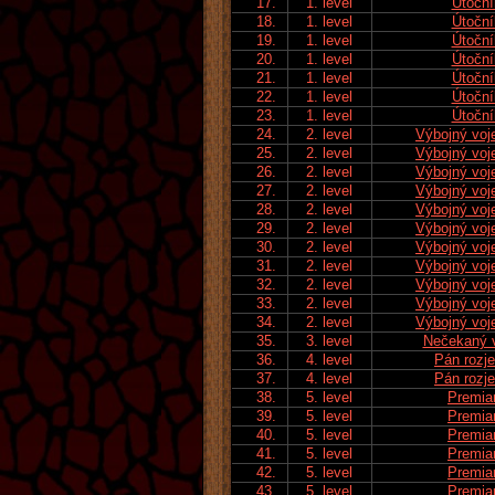
17.
1. level
Útoční
18.
1. level
Útoční
19.
1. level
Útoční
20.
1. level
Útoční
21.
1. level
Útoční
22.
1. level
Útoční
23.
1. level
Útoční
24.
2. level
Výbojný voj
25.
2. level
Výbojný voj
26.
2. level
Výbojný voj
27.
2. level
Výbojný voj
28.
2. level
Výbojný voj
29.
2. level
Výbojný voj
30.
2. level
Výbojný voj
31.
2. level
Výbojný voj
32.
2. level
Výbojný voj
33.
2. level
Výbojný voj
34.
2. level
Výbojný voj
35.
3. level
Nečekaný 
36.
4. level
Pán rozj
37.
4. level
Pán rozj
38.
5. level
Premia
39.
5. level
Premia
40.
5. level
Premia
41.
5. level
Premia
42.
5. level
Premia
43.
5. level
Premia