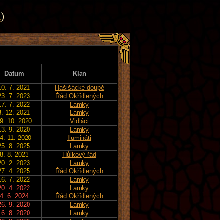
a
)
Datum
Klan
10. 7. 2021
Hašišácké doupě
23. 7. 2023
Řád Okřídlených
17. 7. 2022
Lamky
8. 12. 2021
Lamky
9. 10. 2020
Vidláci
13. 9. 2020
Lamky
4. 11. 2020
Ilumináti
25. 8. 2025
Lamky
8. 8. 2023
Hůlkový řád
20. 2. 2023
Lamky
27. 4. 2025
Řád Okřídlených
16. 7. 2022
Lamky
20. 4. 2022
Lamky
4. 6. 2024
Řád Okřídlených
26. 9. 2020
Lamky
16. 8. 2020
Lamky