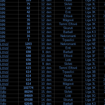
 mág
109
12. den
Hobiti
Liga 3C
 mág
75
12. den
Skřeti
Liga 3L
 mág
62
12. den
Lidé
Liga 3G
 mág
42
12. den
Enti
Liga 3K
 mág
41
12. den
Elfové
Liga 3C
2
 mág
35
12. den
Mágové
Liga K3
 mág
30
12. den
Temní Elfové
Liga 3K
 mág
23
12. den
Skuruti
Liga 3A
 mág
18
12. den
Barbaři
Liga K3
 mág
16
11. den
Nekromanti
Liga K3
1
 mág
7
12. den
Trpaslíci
Liga 3B
á mysl
1203
10. den
Nekromanti
Liga NE
á mysl
795
10. den
Enti
Liga 3A
1
á mysl
698
9. den
Barbaři
Liga 3F
á mysl
688
10. den
Elfové
Liga 3F
á mysl
656
10. den
Lidé
Liga 3C
á mysl
648
9. den
Skřeti
Liga 3L
á mysl
615
10. den
Temní Elfové
Liga K3
á mysl
614
10. den
Trpaslíci
Liga 3B
á mysl
614
10. den
Hobiti
Liga 3B
á mysl
614
10. den
Skuruti
Liga 3C
2
á mysl
614
10. den
Mágové
Liga 3L
1
řídlo
102774
16. den
Enti
Liga 3K
řídlo
88294
15. den
Skřeti
Liga 3L
řídlo
84669
13. den
Lidé
Liga 3G
řídlo
69188
14. den
Skuruti
Liga 3F
řídlo
62646
13. den
Barbaři
Liga K3