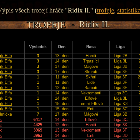
ýpis všech trofejí hráče "
Ridix II." (
trofeje
,
statistik
- Ridix II.
- Ridix II.
- Ridix II.
- Ridix II.
- Ridix II.
j
Výsledek
Den
Rasa
Liga
rk Elfa
3
13. den
Hobiti
Liga 2B
rk Elfa
3
14. den
Trpaslíci
Liga 3L
rk Elfa
3
17. den
Mágové
Liga 3B
rk Elfa
3
17. den
Skuruti
Liga 3F
rk Elfa
1
11. den
Skřeti
Liga 3F
2
rk Elfa
1
11. den
Lidé
Liga 3F
rk Elfa
1
12. den
Barbaři
Liga 3F
1
rk Elfa
1
14. den
Nekromanti
Liga 3G
rk Elfa
1
14. den
Elfové
Liga 3L
rk Elfa
1
15. den
Temní Elfové
Liga K3
rk Elfa
1
15. den
Enti
Liga 3C
dmička
7
17. den
Mágové
Liga 3B
k
6417
14. den
Elfové
Liga 3C
k
4425
12. den
Hobiti
Liga 3K
k
3969
13. den
Nekromanti
Liga 3F
k
3963
14. den
Enti
Liga 3D