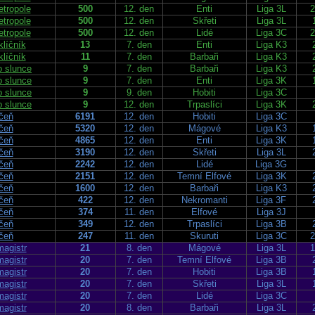
etropole
500
12. den
Enti
Liga 3L
2
etropole
500
12. den
Skřeti
Liga 3L
etropole
500
12. den
Lidé
Liga 3C
2
klíčník
13
7. den
Enti
Liga K3
klíčník
11
7. den
Barbaři
Liga K3
 slunce
9
7. den
Barbaři
Liga K3
 slunce
9
7. den
Enti
Liga 3K
 slunce
9
9. den
Hobiti
Liga 3C
 slunce
9
12. den
Trpaslíci
Liga 3K
čeň
6191
12. den
Hobiti
Liga 3C
čeň
5320
12. den
Mágové
Liga K3
čeň
4865
12. den
Enti
Liga 3K
čeň
3190
12. den
Skřeti
Liga 3L
čeň
2242
12. den
Lidé
Liga 3G
čeň
2151
12. den
Temní Elfové
Liga 3K
čeň
1600
12. den
Barbaři
Liga K3
čeň
422
12. den
Nekromanti
Liga 3F
čeň
374
11. den
Elfové
Liga 3J
čeň
349
12. den
Trpaslíci
Liga 3B
čeň
247
11. den
Skuruti
Liga 3C
2
agistr
21
8. den
Mágové
Liga 3L
1
agistr
20
7. den
Temní Elfové
Liga 3B
agistr
20
7. den
Hobiti
Liga 3B
agistr
20
7. den
Skřeti
Liga 3L
agistr
20
7. den
Lidé
Liga 3C
agistr
20
8. den
Barbaři
Liga 3L