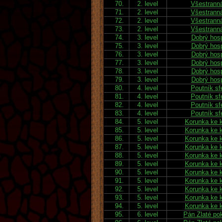
70.
2. level
Všestranná
71.
2. level
Všestranná
72.
2. level
Všestranná
73.
2. level
Všestranná
74.
3. level
Dobrý hos
75.
3. level
Dobrý hos
76.
3. level
Dobrý hos
77.
3. level
Dobrý hos
78.
3. level
Dobrý hos
79.
3. level
Dobrý hos
80.
4. level
Poutník sf
81.
4. level
Poutník sf
82.
4. level
Poutník sf
83.
4. level
Poutník sf
84.
5. level
Korunka ke 
85.
5. level
Korunka ke 
86.
5. level
Korunka ke 
87.
5. level
Korunka ke 
88.
5. level
Korunka ke 
89.
5. level
Korunka ke 
90.
5. level
Korunka ke 
91.
5. level
Korunka ke 
92.
5. level
Korunka ke 
93.
5. level
Korunka ke 
94.
5. level
Korunka ke 
95.
6. level
Pán Zlaté po