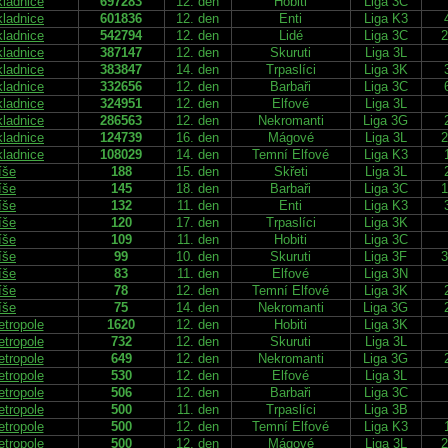
kladnice
697283
12. den
Hobiti
Liga 3C
kladnice
601836
12. den
Enti
Liga K3
kladnice
542794
12. den
Lidé
Liga 3C
2
kladnice
387147
12. den
Skuruti
Liga 3L
kladnice
383847
14. den
Trpaslíci
Liga 3K
kladnice
332656
12. den
Barbaři
Liga 3C
kladnice
324951
12. den
Elfové
Liga 3L
kladnice
286563
12. den
Nekromanti
Liga 3G
kladnice
124739
16. den
Mágové
Liga 3L
2
kladnice
108029
14. den
Temní Elfové
Liga K3
íše
188
15. den
Skřeti
Liga 3L
íše
145
18. den
Barbaři
Liga 3C
1
íše
132
11. den
Enti
Liga K3
íše
120
17. den
Trpaslíci
Liga 3K
íše
109
11. den
Hobiti
Liga 3C
íše
99
10. den
Skuruti
Liga 3F
3
íše
83
11. den
Elfové
Liga 3N
íše
78
12. den
Temní Elfové
Liga 3K
íše
75
14. den
Nekromanti
Liga 3G
etropole
1620
12. den
Hobiti
Liga 3K
etropole
732
12. den
Skuruti
Liga 3L
etropole
649
12. den
Nekromanti
Liga 3G
etropole
530
12. den
Elfové
Liga 3L
etropole
506
12. den
Barbaři
Liga 3C
etropole
500
11. den
Trpaslíci
Liga 3B
etropole
500
12. den
Temní Elfové
Liga K3
etropole
500
12. den
Mágové
Liga 3L
2