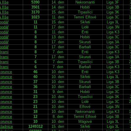
 říše
5390
14. den
Nekromanti
Liga 3F
 říše
3501
14. den
Hobiti
Liga 3B
 říše
3170
15. den
Trpaslíci
Liga 3K
 říše
1023
11. den
Temní Elfové
Liga 3C
1
podář
11
15. den
Skřeti
Liga 3L
podář
11
17. den
Lidé
Liga 3N
podář
8
11. den
Enti
Liga K3
podář
8
13. den
Hobiti
Liga 3C
podář
8
17. den
Skuruti
Liga 3A
podář
8
17. den
Barbaři
Liga 3C
1
érami
8
7. den
Enti
Liga K3
érami
7
17. den
Skuruti
Liga 3A
érami
6
7. den
Trpaslíci
Liga 3B
2
érami
6
7. den
Barbaři
Liga K3
korunce
46
10. den
Enti
Liga K3
korunce
40
10. den
Skřeti
Liga 3L
korunce
37
10. den
Skuruti
Liga 3B
korunce
36
10. den
Barbaři
Liga 3C
korunce
31
9. den
Hobiti
Liga 3C
korunce
23
10. den
Trpaslíci
Liga 3K
korunce
23
10. den
Lidé
Liga 3C
2
korunce
21
10. den
Elfové
Liga 3N
korunce
18
10. den
Nekromanti
Liga K3
1
korunce
12
8. den
Temní Elfové
Liga 3B
korunce
10
10. den
Mágové
Liga 3L
1
kladnice
1249312
15. den
Skřeti
Liga 3L