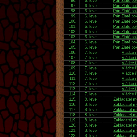
96.
6. level
Pán Zlaté po
97.
6. level
Pán Zlaté po
98.
6. level
Pán Zlaté po
99.
6. level
Pán Zlaté po
100.
6. level
Pán Zlaté po
101.
6. level
Pán Zlaté po
102.
6. level
Pán Zlaté po
103.
6. level
Pán Zlaté po
104.
6. level
Pán Zlaté po
105.
6. level
Pán Zlaté po
106.
7. level
Vládce ř
107.
7. level
Vládce ř
108.
7. level
Vládce ř
109.
7. level
Vládce ř
110.
7. level
Vládce ř
111.
7. level
Vládce ř
112.
7. level
Vládce ř
113.
7. level
Vládce ř
114.
7. level
Vládce ř
115.
8. level
Zakladatel m
116.
8. level
Zakladatel m
117.
8. level
Zakladatel m
118.
8. level
Zakladatel m
119.
8. level
Zakladatel m
120.
8. level
Zakladatel m
121.
8. level
Zakladatel m
122.
8. level
Zakladatel m