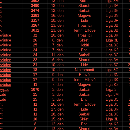
k
3902
13. den
Skřeti
Liga 3M
k
3490
13. den
Skuruti
Liga 3A
k
3474
13. den
Barbaři
Liga 3E
k
3381
16. den
Mágové
Liga 3N
k
3357
10. den
Lidé
Liga 3F
k
3267
13. den
Trpaslíci
Liga 3B
k
3032
13. den
Temní Elfové
Liga 3B
evůdce
32
10. den
Trpaslíci
Liga 3K
evůdce
26
8. den
Skřeti
Liga 3L
evůdce
25
7. den
Hobiti
Liga 3C
evůdce
24
7. den
Enti
Liga K3
evůdce
24
11. den
Barbaři
Liga 3C
evůdce
22
6. den
Skuruti
Liga 3A
evůdce
21
10. den
Lidé
Liga 3C
2
evůdce
18
10. den
Nekromanti
Liga 3G
evůdce
17
9. den
Elfové
Liga 3N
evůdce
17
9. den
Temní Elfové
Liga 3K
evůdce
11
7. den
Mágové
Liga K3
výpad
1070
3. den
Barbaři
Liga 3I
ezdů
15
3. den
Barbaři
Liga 3M
ezdů
15
3. den
Enti
Liga 3C
nt
11
16. den
Temní Elfové
Liga 3C
2
nt
11
17. den
Lidé
Liga 3N
nt
11
18. den
Barbaři
Liga 3C
1
nt
10
15. den
Skřeti
Liga 3L
nt
8
12. den
Enti
Liga K3
nt
8
13. den
Skuruti
Liga 3A