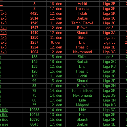
nt
8
16. den
Hobiti
Liga 3B
nt
8
17. den
Trpaslíci
Liga 3K
šáků
4425
12. den
Hobiti
Liga 3K
šáků
2814
12. den
Barbaři
Liga 3C
šáků
1549
11. den
Temní Elfové
Liga 3C
1
šáků
1547
12. den
Elfové
Liga 3L
šáků
1410
12. den
Skuruti
Liga 3A
šáků
1250
11. den
Skřeti
Liga 3L
šáků
1237
9. den
Enti
Liga 3L
2
šáků
1224
12. den
Trpaslíci
Liga 3B
šáků
1004
12. den
Nekromanti
Liga 3G
g
188
15. den
Skřeti
Liga 3L
g
145
18. den
Barbaři
Liga 3C
1
g
133
12. den
Enti
Liga K3
g
120
15. den
Trpaslíci
Liga 3K
g
109
11. den
Hobiti
Liga 3C
g
99
15. den
Skuruti
Liga 3F
g
83
11. den
Elfové
Liga 3N
g
78
14. den
Temní Elfové
Liga 3K
g
75
14. den
Nekromanti
Liga 3G
g
66
17. den
Lidé
Liga 3N
g
35
12. den
Mágové
Liga K3
 říše
10988
14. den
Lidé
Liga 3G
 říše
10492
13. den
Enti
Liga 3K
 říše
10390
15. den
Skuruti
Liga 3F
 říše
6643
17. den
Barbaři
Liga 3E