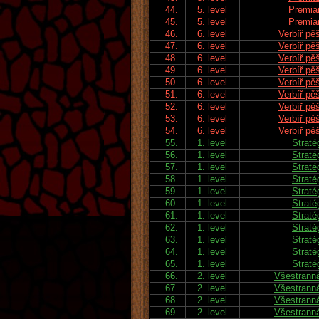
44.
5. level
Premia
45.
5. level
Premia
46.
6. level
Verbíř pě
47.
6. level
Verbíř pě
48.
6. level
Verbíř pě
49.
6. level
Verbíř pě
50.
6. level
Verbíř pě
51.
6. level
Verbíř pě
52.
6. level
Verbíř pě
53.
6. level
Verbíř pě
54.
6. level
Verbíř pě
55.
1. level
Straté
56.
1. level
Straté
57.
1. level
Straté
58.
1. level
Straté
59.
1. level
Straté
60.
1. level
Straté
61.
1. level
Straté
62.
1. level
Straté
63.
1. level
Straté
64.
1. level
Straté
65.
1. level
Straté
66.
2. level
Všestranná
67.
2. level
Všestranná
68.
2. level
Všestranná
69.
2. level
Všestranná