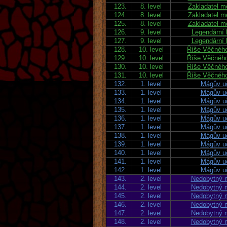
123.
8. level
Zakladatel m
124.
8. level
Zakladatel m
125.
8. level
Zakladatel m
126.
9. level
Legendární 
127.
9. level
Legendární 
128.
10. level
Říše Věčného
129.
10. level
Říše Věčného
130.
10. level
Říše Věčného
131.
10. level
Říše Věčného
132.
1. level
Mágův u
133.
1. level
Mágův u
134.
1. level
Mágův u
135.
1. level
Mágův u
136.
1. level
Mágův u
137.
1. level
Mágův u
138.
1. level
Mágův u
139.
1. level
Mágův u
140.
1. level
Mágův u
141.
1. level
Mágův u
142.
1. level
Mágův u
143.
2. level
Nedobytný m
144.
2. level
Nedobytný m
145.
2. level
Nedobytný m
146.
2. level
Nedobytný m
147.
2. level
Nedobytný m
148.
2. level
Nedobytný m