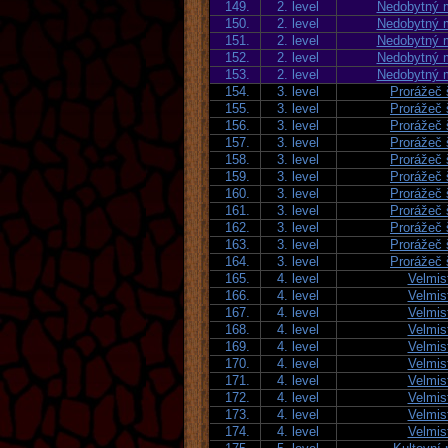
149.
2. level
Nedobytný m
150.
2. level
Nedobytný m
151.
2. level
Nedobytný m
152.
2. level
Nedobytný m
153.
2. level
Nedobytný m
154.
3. level
Prorážeč 
155.
3. level
Prorážeč 
156.
3. level
Prorážeč 
157.
3. level
Prorážeč 
158.
3. level
Prorážeč 
159.
3. level
Prorážeč 
160.
3. level
Prorážeč 
161.
3. level
Prorážeč 
162.
3. level
Prorážeč 
163.
3. level
Prorážeč 
164.
3. level
Prorážeč 
165.
4. level
Velmis
166.
4. level
Velmis
167.
4. level
Velmis
168.
4. level
Velmis
169.
4. level
Velmis
170.
4. level
Velmis
171.
4. level
Velmis
172.
4. level
Velmis
173.
4. level
Velmis
174.
4. level
Velmis