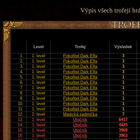
Výpis všech trofejí hr
Level
Trofej
Výsledek
1.
1. level
Pokořitel Dark Elfa
3
2.
1. level
Pokořitel Dark Elfa
3
3.
1. level
Pokořitel Dark Elfa
3
4.
1. level
Pokořitel Dark Elfa
3
5.
1. level
Pokořitel Dark Elfa
1
6.
1. level
Pokořitel Dark Elfa
1
7.
1. level
Pokořitel Dark Elfa
1
8.
1. level
Pokořitel Dark Elfa
1
9.
1. level
Pokořitel Dark Elfa
1
10.
1. level
Pokořitel Dark Elfa
1
11.
1. level
Pokořitel Dark Elfa
1
12.
2. level
Magická sedmička
7
13.
1. level
Útočník
6417
14.
1. level
Útočník
4425
15.
1. level
Útočník
3969
16.
1. level
Útočník
3963