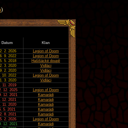
a
)
Datum
Klan
2. 2. 2026
Legion of Doom
6. 9. 2022
Legion of Doom
5. 5. 2018
Hašišácké doupě
2. 3. 2020
Vidláci
9. 2. 2020
Vidláci
. 10. 2022
Legion of Doom
1. 3. 2020
Vidláci
. 11. 2019
2. 12. 2025
Legion of Doom
9. 12. 2021
Kamarádi
. 12. 2021
Kamarádi
. 11. 2020
Kamarádi
6. 5. 2021
Kamarádi
2. 8. 2021
Kamarádi
5. 2. 2026
Legion of Doom
9. 12. 2021
Kamarádi