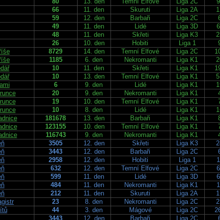
80
13. den
Temní Elfové
Liga 2C
9
66
11. den
Skuruti
Liga 2A
1
59
12. den
Barbaři
Liga 2C
49
11. den
Lidé
Liga 3D
6
48
11. den
Skřeti
Liga K3
2
26
10. den
Hobiti
Liga 1
říše
8729
14. den
Temní Elfové
Liga 2C
1
říše
1185
6. den
Nekromanti
Liga K1
2
dář
10
11. den
Skřeti
Liga K1
1
dář
10
13. den
Temní Elfové
Liga K1
5
rami
6
9. den
Lidé
Liga K1
1
runce
20
9. den
Nekromanti
Liga K1
runce
19
10. den
Temní Elfové
Liga K1
runce
10
8. den
Lidé
Liga K1
1
adnice
181678
13. den
Barbaři
Liga K1
adnice
123155
10. den
Temní Elfové
Liga K1
adnice
116743
9. den
Nekromanti
Liga K1
eň
3505
12. den
Skřeti
Liga K3
2
eň
3443
12. den
Barbaři
Liga 2C
eň
2958
12. den
Hobiti
Liga 1
1
eň
632
12. den
Temní Elfové
Liga 2C
6
eň
599
11. den
Lidé
Liga 3D
6
eň
484
11. den
Nekromanti
Liga K1
1
eň
212
11. den
Skuruti
Liga 2A
1
gistr
23
8. den
Nekromanti
Liga 2C
2
ítů
44
3. den
Mágové
Liga 2C
2
3443
12. den
Barbaři
Liga 2C