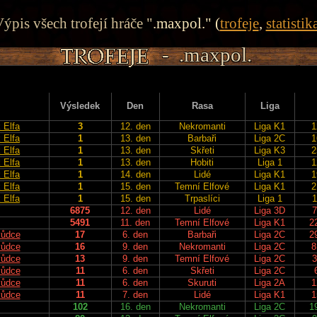
ýpis všech trofejí hráče "
.maxpol." (
trofeje
,
statistik
- .maxpol.
- .maxpol.
- .maxpol.
- .maxpol.
- .maxpol.
Výsledek
Den
Rasa
Liga
 Elfa
3
12. den
Nekromanti
Liga K1
1
 Elfa
1
13. den
Barbaři
Liga 2C
1
 Elfa
1
13. den
Skřeti
Liga K3
2
 Elfa
1
13. den
Hobiti
Liga 1
1
 Elfa
1
14. den
Lidé
Liga K1
1
 Elfa
1
15. den
Temní Elfové
Liga K1
2
 Elfa
1
15. den
Trpaslíci
Liga 1
1
6875
12. den
Lidé
Liga 3D
7
5491
11. den
Temní Elfové
Liga K1
2
vůdce
17
6. den
Barbaři
Liga 2C
2
vůdce
16
9. den
Nekromanti
Liga 2C
8
vůdce
13
9. den
Temní Elfové
Liga 2C
3
vůdce
11
6. den
Skřeti
Liga 2C
vůdce
11
6. den
Skuruti
Liga 2A
1
vůdce
11
7. den
Lidé
Liga K1
1
102
16. den
Nekromanti
Liga 2C
1