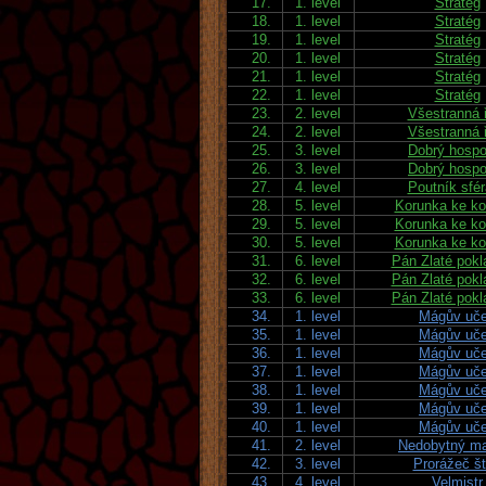
17.
1. level
Stratég
18.
1. level
Stratég
19.
1. level
Stratég
20.
1. level
Stratég
21.
1. level
Stratég
22.
1. level
Stratég
23.
2. level
Všestranná 
24.
2. level
Všestranná 
25.
3. level
Dobrý hospo
26.
3. level
Dobrý hospo
27.
4. level
Poutník sfé
28.
5. level
Korunka ke ko
29.
5. level
Korunka ke ko
30.
5. level
Korunka ke ko
31.
6. level
Pán Zlaté pokl
32.
6. level
Pán Zlaté pokl
33.
6. level
Pán Zlaté pokl
34.
1. level
Mágův uč
35.
1. level
Mágův uč
36.
1. level
Mágův uč
37.
1. level
Mágův uč
38.
1. level
Mágův uč
39.
1. level
Mágův uč
40.
1. level
Mágův uč
41.
2. level
Nedobytný ma
42.
3. level
Prorážeč št
43.
4. level
Velmistr