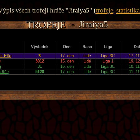
Výpis všech trofejí hráče "
Jiraiya5" (
trofeje
,
statistika
- Jiraiya5
- Jiraiya5
- Jiraiya5
- Jiraiya5
- Jiraiya5
Výsledek
Den
Rasa
Liga
Da
rk Elfa
3
17. den
Lidé
Liga 3C
17. 11
k
3012
15. den
Lidé
Liga 1
19. 12
g
31
16. den
Lidé
Liga 3C
10. 11
 říše
5128
17. den
Lidé
Liga 3C
11. 11