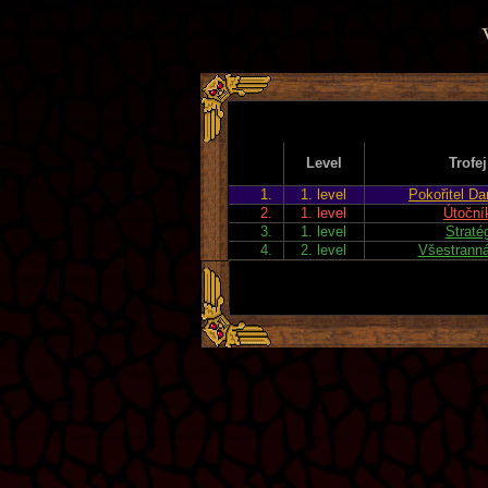
Level
Trofej
1.
1. level
Pokořitel Da
2.
1. level
Útoční
3.
1. level
Straté
4.
2. level
Všestranná