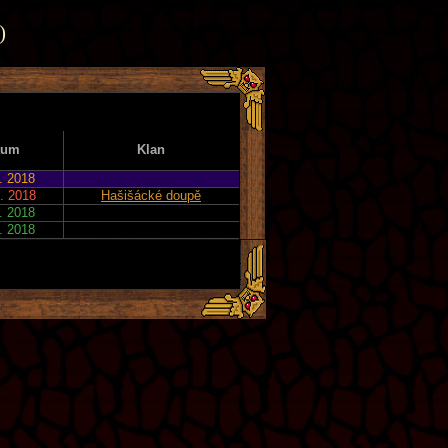
)
tum
Klan
. 2018
. 2018
Hašišácké doupě
. 2018
. 2018