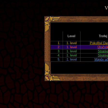
V
Level
Trofej
1.
1. level
Pokořitel Dar
2.
1. level
Útoční
3.
1. level
Stratég
4.
1. level
Stratég
5.
1. level
Mágův u