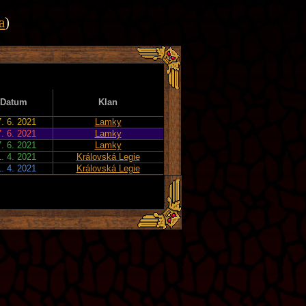
a
)
Datum
Klan
. 6. 2021
Lamky
. 6. 2021
Lamky
. 6. 2021
Lamky
. 4. 2021
Královská Legie
. 4. 2021
Královská Legie