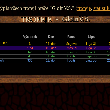
ýpis všech trofejí hráče "
GloinV.S." (
trofeje
,
statistik
- GloinV.S.
- GloinV.S.
- GloinV.S.
- GloinV.S.
- GloinV.S.
Výsledek
Den
Rasa
Liga
k Elfa
3
24. den
Mágové
Liga 3L
17
k
3151
16. den
Trpaslíci
Liga 3K
17
67
16. den
Trpaslíci
Liga 3K
17
41
11. den
Hobiti
Liga 3G
21
čeň
335
11. den
Hobiti
Liga 3G
21